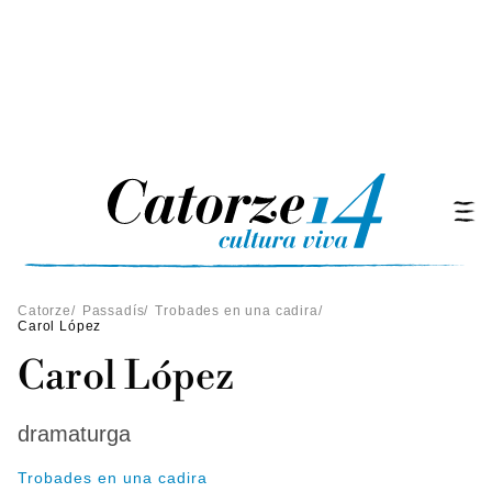
Catorze
/
Passadís
/
Trobades en una cadira
/
Carol López
Carol López
dramaturga
Trobades en una cadira