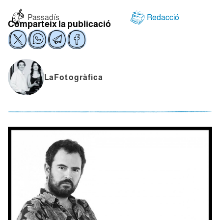
Passadís
Redacció
Comparteix la publicació
LaFotogràfica