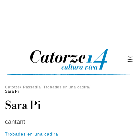
Catorze
/
Passadís
/
Trobades en una cadira
/
Sara Pi
Sara Pi
cantant
Trobades en una cadira