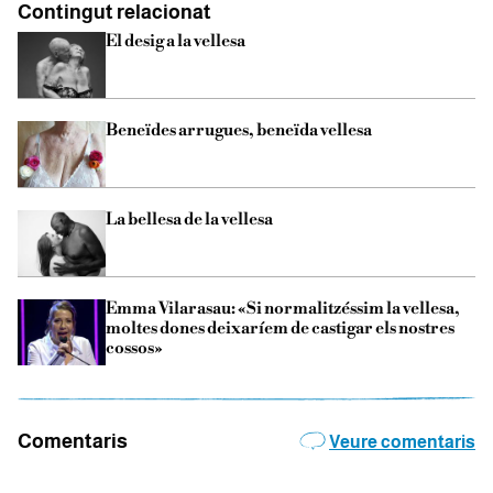
Contingut relacionat
El desig a la vellesa
Beneïdes arrugues, beneïda vellesa
La bellesa de la vellesa
Emma Vilarasau: «Si normalitzéssim la vellesa,
moltes dones deixaríem de castigar els nostres
cossos»
Comentaris
Veure comentaris