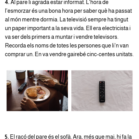
4.
Al pare li agrada estar informat. L'hora de
l'esmorzar és una bona hora per saber què ha passat
al món mentre dormia. La televisió sempre ha tingut
un paper important a la seva vida. Ell era electricista i
va ser dels primers a muntar i vendre televisors.
Recorda els noms de totes les persones que li'n van
comprar un. En va vendre gairebé cinc-centes unitats.
5.
El racó del pare és el sofà. Ara, més que mai, hi fa la