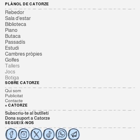
PLÀNOL DE CATORZE
Rebedor
Sala d'estar
Biblioteca
Piano
Butaca
Passadís
Estudi
Cambres pròpies
Golfes
Tallers
Jocs
Botiga
SOBRE CATORZE
Qui som
Publicitat
Contacte
+ CATORZE
Subscriu-te al butlletí
Dona suport a Catorze
SEGUEIX-NOS