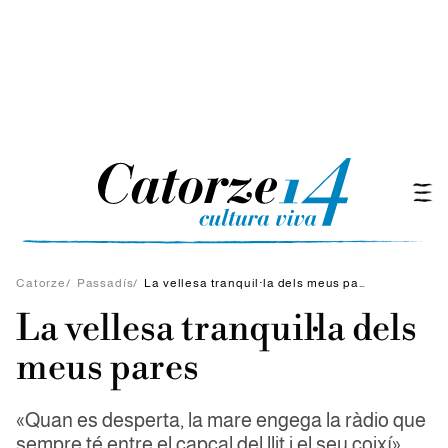
Catorze
/
Passadís
/
La vellesa tranquil·la dels meus pares
La vellesa tranquil·la dels
meus pares
«Quan es desperta, la mare engega la ràdio que
sempre té entre el capçal del llit i el seu coixí»,