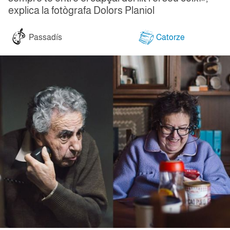
explica la fotògrafa Dolors Planiol
Passadís
Catorze