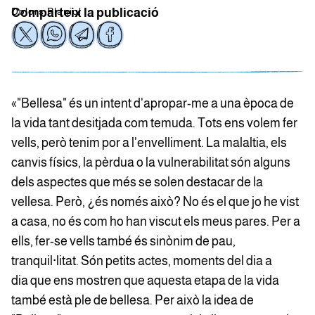
Dolors Planiol
Comparteix la publicació
«"Bellesa" és un intent d'apropar-me a una època de
la vida tant desitjada com temuda. Tots ens volem fer
vells, però tenim por a l'envelliment. La malaltia, els
canvis físics, la pèrdua o la vulnerabilitat són alguns
dels aspectes que més se solen destacar de la
vellesa. Però, ¿és només això? No és el que jo he vist
a casa, no és com ho han viscut els meus pares. Per a
ells, fer-se vells també és sinònim de pau,
tranquil·litat. Són petits actes, moments del dia a
dia que ens mostren que aquesta etapa de la vida
també està ple de bellesa. Per això la idea de