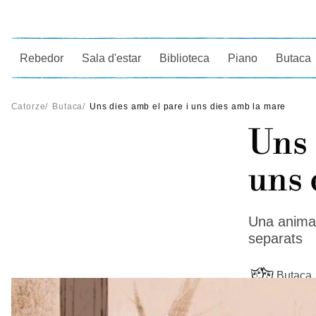
Ce
Rebedor
Sala d'estar
Biblioteca
Piano
Butaca
Catorze
/
Butaca
/
Uns dies amb el pare i uns dies amb la mare
Uns 
uns 
Una animac
separats
Butaca