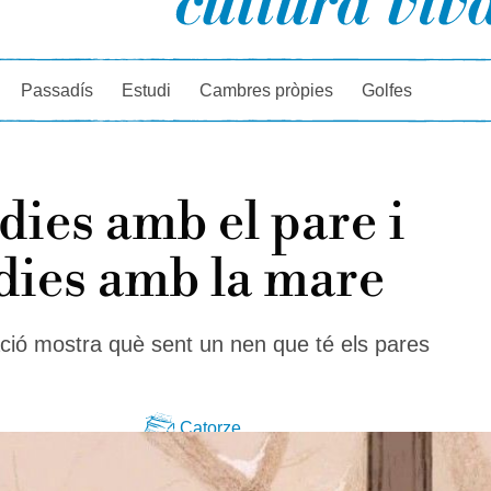
rcador
Passadís
Estudi
Cambres pròpies
Golfes
dies amb el pare i
dies amb la mare
ió mostra què sent un nen que té els pares
Catorze