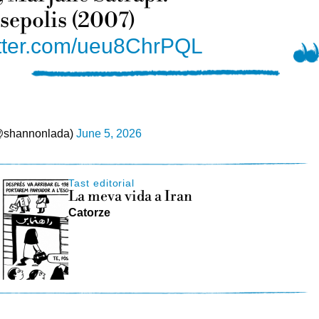
rsepolis (2007)
itter.com/ueu8ChrPQL
@shannonlada)
June 5, 2026
Tast editorial
La meva vida a Iran
Catorze