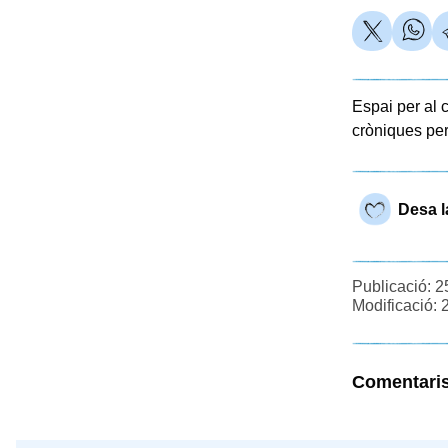
Espai per al c
cròniques per
Desa l
Publicació: 2
Modificació: 
Comentari