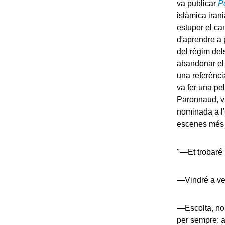
va publicar
P
islàmica iran
estupor el ca
d'aprendre a 
del règim dels
abandonar el 
una referènci
va fer una pel
Paronnaud, va
nominada a l'
escenes més e
"—Et trobaré m
—Vindré a veu
—Escolta, no 
per sempre: a