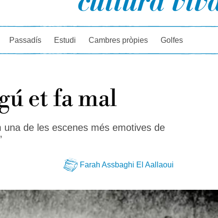
rcador
Passadís
Estudi
Cambres pròpies
Golfes
lgú et fa mal
 una de les escenes més emotives de
’
Farah Assbaghi El Aallaoui