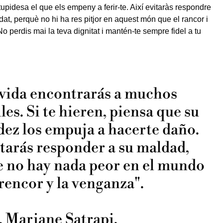
tupidesa el que els empeny a ferir-te. Així evitaràs respondre
dat, perquè no hi ha res pitjor en aquest món que el rancor i
o perdis mai la teva dignitat i mantén-te sempre fidel a tu
 vida encontrarás a muchos
es. Si te hieren, piensa que su
dez los empuja a hacerte daño.
itarás responder a su maldad,
 no hay nada peor en el mundo
 rencor y la venganza".
Marjane Satrapi.