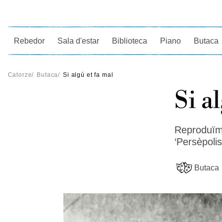
Ce
Rebedor
Sala d'estar
Biblioteca
Piano
Butaca
Catorze
/
Butaca
/
Si algú et fa mal
Si a
Reproduïm
‘Persèpolis
Butaca