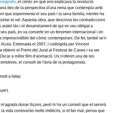
ersèpolis
, el còmic en què ens explicava la revolució
iana des de la perspectiva d'una nena que contempla amb
nvi que experimenta el seu país i la seva familia, mentre ha
portar el vel. Aquesta obra, que descrivia les contradiccions
 aiatol·làs i el desarrelament de qui es veu obligat a
seu país, es va convertir en un fenomen internacional i en
a imprescindible del còmic contemporani. De fet, també se'n
·lícula. Estrenada el 2007, i codirigida per Vincent
 obtenir el Premi del Jurat al Festival de Canes i va ser
Oscar a millor film d'animació. Us n'oferim una de les
motives, el consell de l'àvia de la protagonista:
olt a faltar.
re't.
m'agrada donar lliçons, però hi ha un consell que et servirà
 la vida coneixeràs molts imbècils, si et fan mal, pensa que