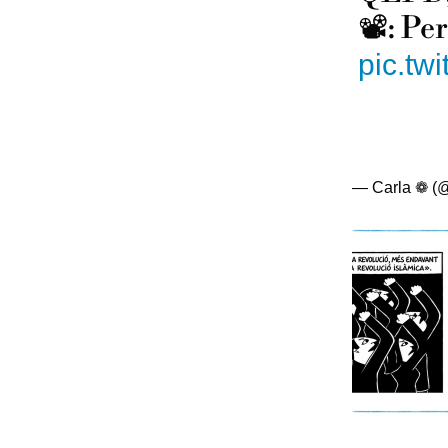
📽️: Pe
pic.tw
— Carla ❁ (