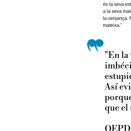
és la seva es
a la seva mal
la venjança. N
mateixa."
"En la
imbécil
estupi
Así ev
porque
que el
QEPD, 