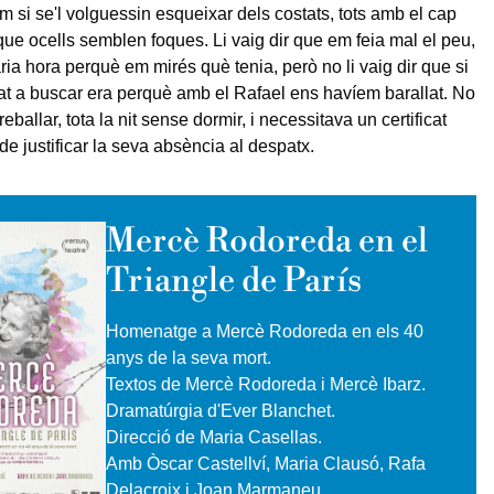
m si se'l volguessin esqueixar dels costats, tots amb el cap
que ocells semblen foques. Li vaig dir que em feia mal el peu,
ia hora perquè em mirés què tenia, però no li vaig dir que si
at a buscar era perquè amb el Rafael ens havíem barallat. No
reballar, tota la nit sense dormir, i necessitava un certificat
de justificar la seva absència al despatx.
Mercè Rodoreda en el
Triangle de París
Homenatge a Mercè Rodoreda en els 40
anys de la seva mort.
Textos de Mercè Rodoreda i Mercè Ibarz.
Dramatúrgia d'Ever Blanchet.
Direcció de Maria Casellas.
Amb Òscar Castellví, Maria Clausó, Rafa
Delacroix i Joan Marmaneu.