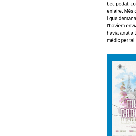
bec pedat, co
enlaire. Més 
i que demanar
l'havíem envi
havia anat a t
mèdic per tal 