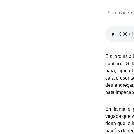
Us convidem a
Els jardins a
continua. Si l
para, i que e
cara presentab
deu endreçar.
bata impecabl
Em fa mal el p
vegada que va
dona que jo h
hauràs de reg