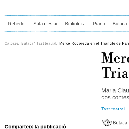
Ce
Rebedor
Sala d'estar
Biblioteca
Piano
Butaca
Catorze
/
Butaca
/
Tast teatral
/
Mercè Rodoreda en el Triangle de Par
Merc
Tria
Maria Clau
dos conte
Tast teatral
Butaca
Comparteix la publicació