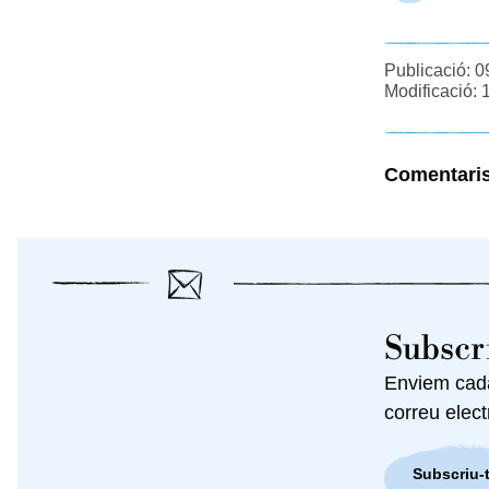
Publicació: 
Modificació: 
Comentari
Subscri
Enviem cada 
correu elect
Subscriu-t