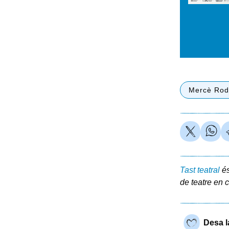
Mercè Rod
Tast teatral
és
de teatre en c
Desa l