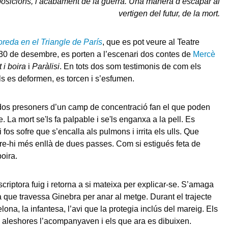
 oposicions, l’acabament de la guerra. Una manera d’escapar al
vertigen del futur, de la mort.
eda en el Triangle de París
, que es pot veure al Teatre
 30 de desembre, es porten a l’escenari dos contes de
Mercè
t i boira
i
Paràlisi
. En tots dos som testimonis de com els
als es deformen, es torcen i s’esfumen.
os presoners d’un camp de concentració fan el que poden
. La mort se'ls fa palpable i se'ls enganxa a la pell. Es
 fos sofre que s’encalla als pulmons i irrita els ulls. Que
e-hi més enllà de dues passes. Com si estigués feta de
boira.
scriptora fuig i retorna a si mateixa per explicar-se. S’amaga
 que travessa Ginebra per anar al metge. Durant el trajecte
ona, la infantesa, l’avi que la protegia inclús del mareig. Els
 aleshores l’acompanyaven i els que ara es dibuixen.