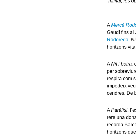
militar, les
A
Mercè Rodor
Gaudí fins al
Rodoreda
:
Ni
horitzons vit
A
Nit i boira,
d
per sobreviure
respira com si
impedeix veur
cendres. De 
A
Paràlisi,
l’e
rere una dona
recorda Barcel
horitzons que