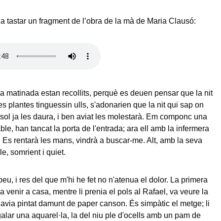
 tastar un fragment de l’obra de la mà de Maria Clausó:
 la matinada estan recollits, perquè es deuen pensar que la nit
es plantes tinguessin ulls, s'adonarien que la nit qui sap on
l sol ja les daura, i ben aviat les molestarà. Em componc una
le, han tancat la porta de l'entrada; ara ell amb la infermera
 Es rentarà les mans, vindrà a buscar-me. Alt, amb la seva
e, somrient i quiet.
eu, i res del que m'hi he fet no n'atenua el dolor. La primera
 venir a casa, mentre li prenia el pols al Rafael, va veure la
avia pintat damunt de paper canson. És simpàtic el metge; li
alar una aquarel·la, la del niu ple d'ocells amb un pam de