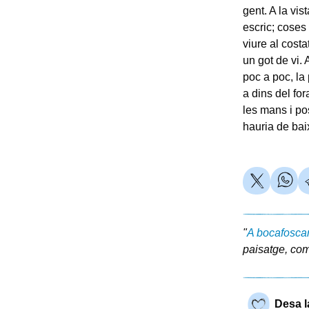
gent. A la vi
escric; coses
viure al costa
un got de vi. 
poc a poc, la
a dins del fo
les mans i po
hauria de baix
"
A bocafosca
paisatge, com
Desa l