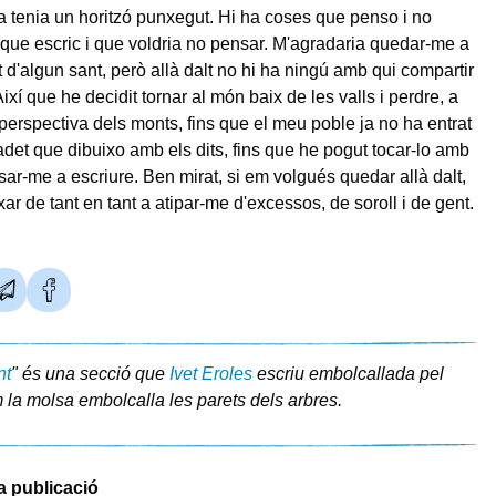
sta tenia un horitzó punxegut. Hi ha coses que penso i no
 que escric i que voldria no pensar. M'agradaria quedar-me a
t d'algun sant, però allà dalt no hi ha ningú amb qui compartir
Així que he decidit tornar al món baix de les valls i perdre, a
 perspectiva dels monts, fins que el meu poble ja no ha entrat
radet que dibuixo amb els dits, fins que he pogut tocar-lo amb
sar-me a escriure. Ben mirat, si em volgués quedar allà dalt,
ar de tant en tant a atipar-me d'excessos, de soroll i de gent.
nt
" és una secció que
Ivet Eroles
escriu embolcallada pel
 la molsa embolcalla les parets dels arbres.
a publicació