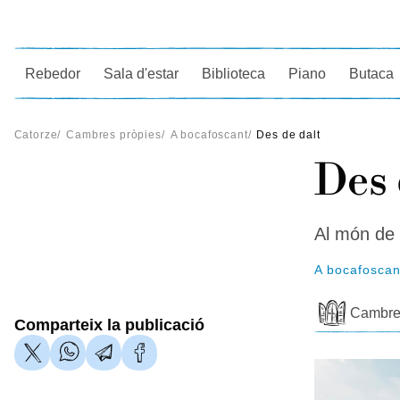
Ce
Rebedor
Sala d'estar
Biblioteca
Piano
Butaca
Catorze
/
Cambres pròpies
/
A bocafoscant
/
Des de dalt
Des 
Al món de 
A bocafoscan
Cambre
Comparteix la publicació