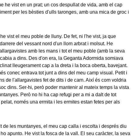
e he vist en un prat; un cos despullat de vida, amb el cap
liment per les bèsties d'ulls taronges, amb una mica de groc i
e vist el meu poble de lluny. De fet, ni l'he vist, ja que
darrere del vessant nord d'un llom arbrat i molsut. He
allargavistes amb les mans i tot el meu poble (amb la seva
cabia a dins. Des d'on era, la Geganta Adormida somiava
clinat lleugerament cap a la dreta i la boca oberta, bavejant.
s conec entrava tot junt a dins del meu camp visual. Petit i
s de l'allargavistes fet de dits i de carn. Així és com voldria
soc dins. Ser-hi, però poder mantenir al mateix temps la vista
ntanyes. Però no hi ha cap refugi per a mi a dalt de tot
 pelat, només una ermita i les ermites estan fetes per als
t de les muntanyes, el meu cap calla i escolta i després diu
o ho apunto. He vist la fosca de la vall. El seu caràcter, la seva