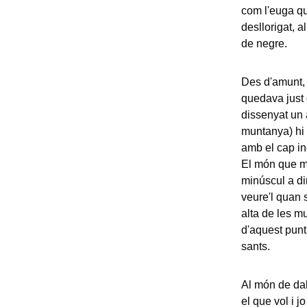
com l'euga qu
desllorigat, a
de negre.
Des d'amunt, h
quedava just 
dissenyat un 
muntanya) hi 
amb el cap in
El món que mé
minúscul a din
veure'l quan 
alta de les mu
d'aquest punt
sants.
Al món de dal
el que vol i j