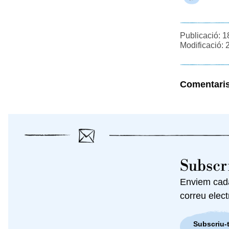
Publicació: 1
Modificació: 
Comentari
Subscri
Enviem cada 
correu elect
Subscriu-t