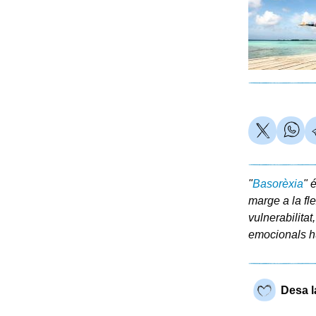
"
Basorèxia
" 
marge a la flex
vulnerabilitat
emocionals 
Desa l