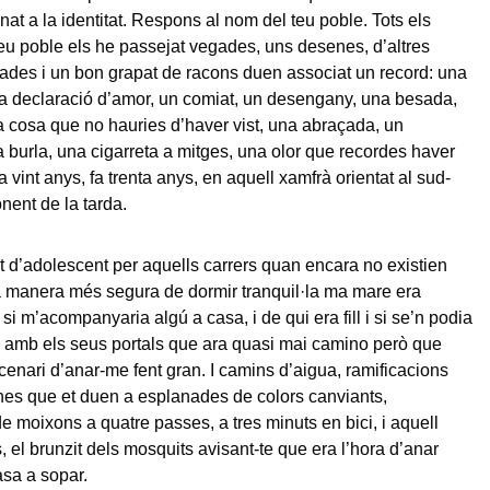
nat a la identitat. Respons al nom del teu poble. Tots els
eu poble els he passejat vegades, uns desenes, d’altres
ades i un bon grapat de racons duen associat un record: una
a declaració d’amor, un comiat, un desengany, una besada,
a cosa que no hauries d’haver vist, una abraçada, un
 burla, una cigarreta a mitges, una olor que recordes haver
fa vint anys, fa trenta anys, en aquell xamfrà orientat al sud-
onent de la tarda.
t d’adolescent per aquells carrers quan encara no existien
la manera més segura de dormir tranquil·la ma mare era
i m’acompanyaria algú a casa, i de qui era fill i si se’n podia
rs amb els seus portals que ara quasi mai camino però que
scenari d’anar-me fent gran. I camins d’aigua, ramificacions
nes que et duen a esplanades de colors canviants,
e moixons a quatre passes, a tres minuts en bici, i aquell
, el brunzit dels mosquits avisant-te que era l’hora d’anar
asa a sopar.