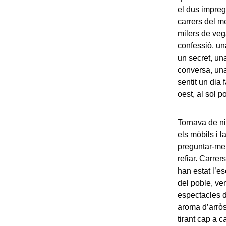
el dus impreg
carrers del m
milers de veg
confessió, un
un secret, un
conversa, una
sentit un dia 
oest, al sol p
Tornava de ni
els mòbils i 
preguntar-me s
refiar. Carre
han estat l’e
del poble, ve
espectacles d
aroma d’arròs
tirant cap a c