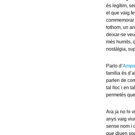
és legítim, se
el que vaig f
commemorar la
tothom, un an
deixar-se veu
més humils, q
nostàlgia, sup
Parlo d’
Ampo
família és d’
parlen de com
tal lloc i en 
permetés que 
Ara ja no hi v
anys vaig viu
sense nom i 
que diuen soc 