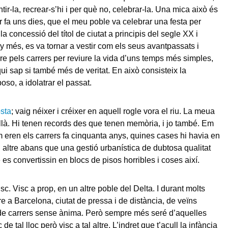
ntir-la, recrear-s’hi i per què no, celebrar-la. Una mica això és
er fa uns dies, que el meu poble va celebrar una festa per
 concessió del títol de ciutat a principis del segle XX i
y més, es va tornar a vestir com els seus avantpassats i
re pels carrers per reviure la vida d’uns temps més simples,
ui sap si també més de veritat. En això consisteix la
oso, a idolatrar el passat.
sta
; vaig néixer i créixer en aquell rogle vora el riu. La meua
allà. Hi tenen records des que tenen memòria, i jo també. Em
 eren els carrers fa cinquanta anys, quines cases hi havia en
tal altre abans que una gestió urbanística de dubtosa qualitat
es convertissin en blocs de pisos horribles i coses així.
isc. Visc a prop, en un altre poble del Delta. I durant molts
re a Barcelona, ciutat de pressa i de distància, de veïns
de carrers sense ànima. Però sempre més seré d’aquelles
de tal lloc però visc a tal altre. L’indret que t’acull la infància