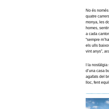
No és només 
quatre carrers
monya, les do
homes, sentin
a cada canton
“sempre m’ha
els ulls baixo
vint anys”, a
I la nostàlgia
d’una casa bu
agafats del b
lloc, fent equi