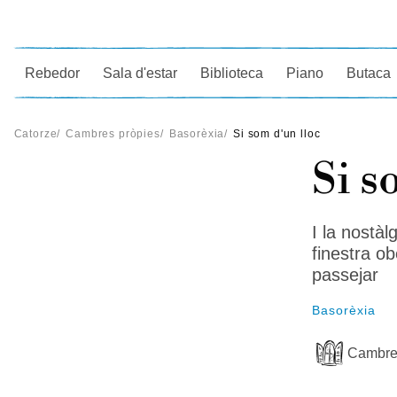
Ce
Rebedor
Sala d'estar
Biblioteca
Piano
Butaca
Catorze
/
Cambres pròpies
/
Basorèxia
/
Si som d'un lloc
Si s
I la nostàl
finestra o
passejar
Basorèxia
Cambre