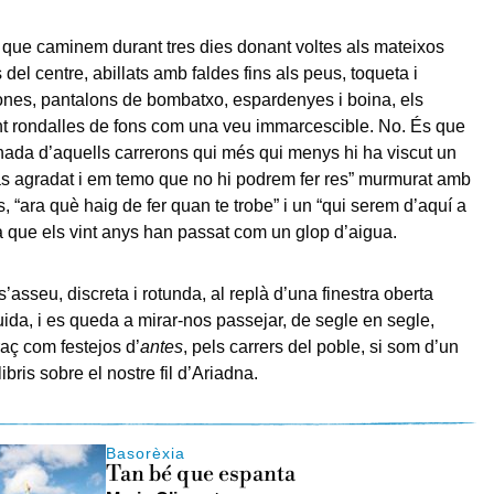
que caminem durant tres dies donant voltes als mateixos
 del centre, abillats amb faldes fins als peus, toqueta i
nes, pantalons de bombatxo, espardenyes i boina, els
t rondalles de fons com una veu immarcescible. No. És que
ada d’aquells carrerons qui més qui menys hi ha viscut un
s agradat i em temo que no hi podrem fer res” murmurat amb
s, “ara què haig de fer quan te trobe” i un “qui serem d’aquí a
ra que els vint anys han passat com un glop d’aigua.
 s’asseu, discreta i rotunda, al replà d’una finestra oberta
ida, i es queda a mirar-nos passejar, de segle en segle,
raç com festejos d’
antes
, pels carrers del poble, si som d’un
libris sobre el nostre fil d’Ariadna.
Basorèxia
Tan bé que espanta