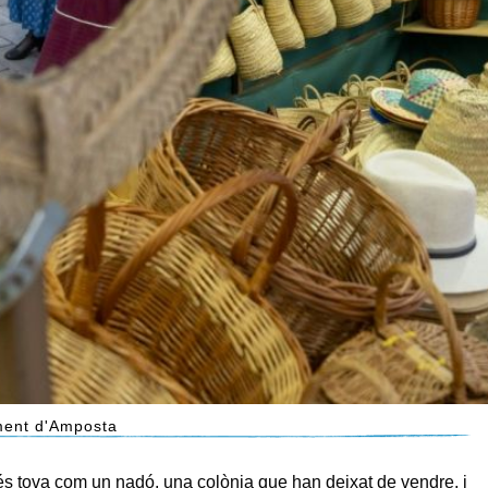
ment d'Amposta
és tova com un nadó, una colònia que han deixat de vendre, i