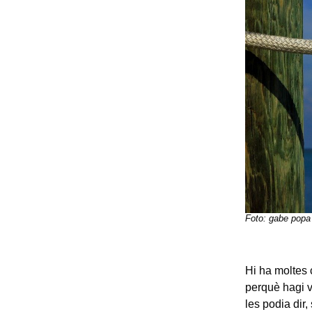
Foto: gabe popa
Hi ha moltes 
perquè hagi v
les podia dir