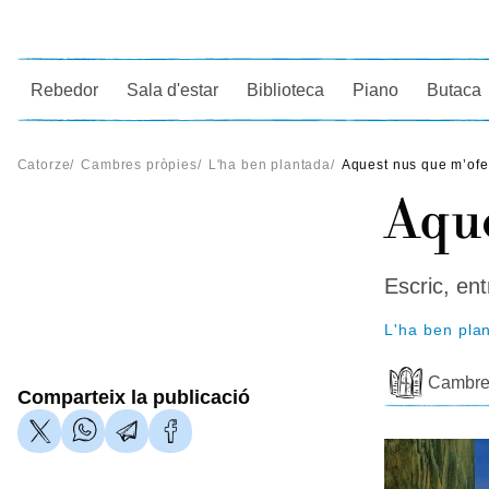
Ce
Rebedor
Sala d'estar
Biblioteca
Piano
Butaca
Catorze
/
Cambres pròpies
/
L'ha ben plantada
/
Aquest nus que m’of
Aque
Escric, ent
L'ha ben pla
Cambre
Comparteix la publicació