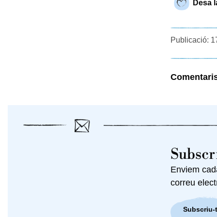
Desa l
Publicació: 1
Comentari
Subscri
Enviem cada 
correu elect
Subscriu-t