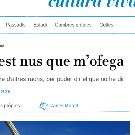
rcador
Passadís
Estudi
Cambres pròpies
Golfes
ega
st nus que m’ofega
re d’altres raons, per poder dir el que no he dit
ntada
s pròpies
Carles Morell