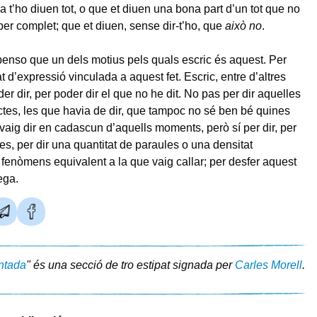
a t’ho diuen tot, o que et diuen una bona part d’un tot que no
per complet; que et diuen, sense dir-t’ho, que
això no
.
nso que un dels motius pels quals escric és aquest. Per
 d’expressió vinculada a aquest fet. Escric, entre d’altres
er dir, per poder dir el que no he dit. No pas per dir aquelles
tes, les que havia de dir, que tampoc no sé ben bé quines
 vaig dir en cadascun d’aquells moments, però sí per dir, per
es, per dir una quantitat de paraules o una densitat
e fenòmens equivalent a la que vaig callar; per desfer aquest
ega.
ntada
" és una secció de tro estipat signada per
Carles Morell
.