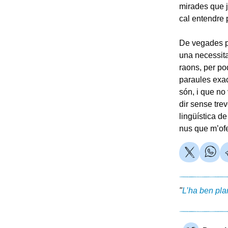
mirades que j
cal entendre 
De vegades pe
una necessitat
raons, per pod
paraules exac
són, i que no
dir sense trev
lingüística d
nus que m’of
"
L’ha ben pla