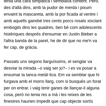
tenia una cara simpàtica i semblava content. Però,
des d'allà dins, amb la pudor de merda i pixum
envaint la mascareta, amb la por ficada al ventre i
amb aquells gairebé tres cents porcs rosats xisclant
embogits dins les quadres, ben bé com adolescents
histèriques després d'ensumar en Justin Bieber a
l'altra banda de la paret, he de dir que no me'n va
fer cap, de gràcia.
Passats uns segons llarguíssims, el senglar va
desviar la mirada –o vaig ser jo?– i es va posar a
ensumar la tanca metàl·lica. Em va semblar que hi
furgava amb el morro llarg, com si busqués un forat
per on entrar, i vaig tenir ganes de llançar-li alguna
cosa, però no tenia res a mà i les reixes de les
finestres haurien impedit que cap objecte sortís