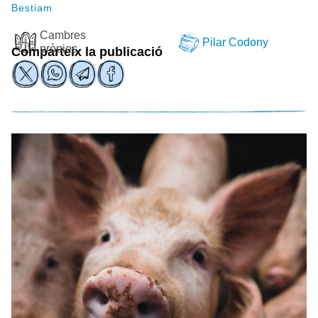
Bestiam
Cambres
Pilar Codony
pròpies
Comparteix la publicació