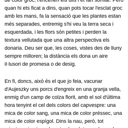
de color groc, t'encenen els ulls i et fan somiar. Però
quan hi ets ficat a dins, quan pots tocar l'esclat groc
amb les mans, fa la sensació que les plantes estan
més separades, entremig s'hi veu la terra seca i
esquerdada, i les flors són petites i perden la
textura vellutada que una altra perspectiva els
donaria. Deu ser que, les coses, vistes des de lluny
sempre milloren; la distància els dona un aire
il·lusori de promesa o de desig.
En fi, doncs, això és el que jo feia, vacunar
d'Aujeszky uns porcs d'engreix en una granja vella,
enmig d'un camp de colza florit, amb el sol d'última
hora tenyint el cel dels colors del capvespre: una
mica de color sang, una mica de color préssec, una
mica de color espígol. Dins la nau, però, tot