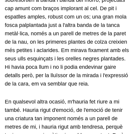
sobresortien a banda i banda del morro, projectats
cap amunt com braços implorant al cel. De pit i
espatlles amples, robust com un os; una gran mola
fosca palplantada just a l'altra banda de la tanca
metàl·lica, només a un parell de metres de la paret
de la nau, on les primeres plantes de colza creixien
més petites i aclarides. Em mirava fixament amb els
seus ulls esquinçats i les orelles negres plantades.
Hi havia poca llum i no li podia endevinar gaire
detalls però, per la lluïssor de la mirada i l'expressió
de la cara, em va semblar que reia.
En qualsevol altra ocasió, m'hauria fet riure a mi
també. Hauria rigut d'emoció, de l'emoció de tenir
una criatura tan imponent només a un parell de
metres de mi, i hauria rigut amb tendresa, perquè