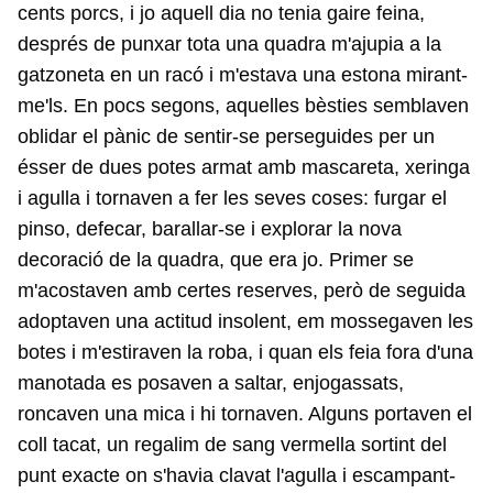
cents porcs, i jo aquell dia no tenia gaire feina,
després de punxar tota una quadra m'ajupia a la
gatzoneta en un racó i m'estava una estona mirant-
me'ls. En pocs segons, aquelles bèsties semblaven
oblidar el pànic de sentir-se perseguides per un
ésser de dues potes armat amb mascareta, xeringa
i agulla i tornaven a fer les seves coses: furgar el
pinso, defecar, barallar-se i explorar la nova
decoració de la quadra, que era jo. Primer se
m'acostaven amb certes reserves, però de seguida
adoptaven una actitud insolent, em mossegaven les
botes i m'estiraven la roba, i quan els feia fora d'una
manotada es posaven a saltar, enjogassats,
roncaven una mica i hi tornaven. Alguns portaven el
coll tacat, un regalim de sang vermella sortint del
punt exacte on s'havia clavat l'agulla i escampant-