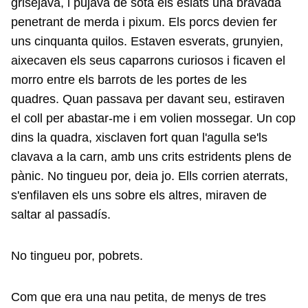
grisejava, i pujava de sota els eslats una bravada
penetrant de merda i pixum. Els porcs devien fer
uns cinquanta quilos. Estaven esverats, grunyien,
aixecaven els seus caparrons curiosos i ficaven el
morro entre els barrots de les portes de les
quadres. Quan passava per davant seu, estiraven
el coll per abastar-me i em volien mossegar. Un cop
dins la quadra, xisclaven fort quan l'agulla se'ls
clavava a la carn, amb uns crits estridents plens de
pànic. No tingueu por, deia jo. Ells corrien aterrats,
s'enfilaven els uns sobre els altres, miraven de
saltar al passadís.
No tingueu por, pobrets.
Com que era una nau petita, de menys de tres