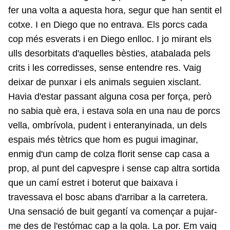
fer una volta a aquesta hora, segur que han sentit el
cotxe. I en Diego que no entrava. Els porcs cada
cop més esverats i en Diego enlloc. I jo mirant els
ulls desorbitats d'aquelles bèsties, atabalada pels
crits i les corredisses, sense entendre res. Vaig
deixar de punxar i els animals seguien xisclant.
Havia d'estar passant alguna cosa per força, però
no sabia què era, i estava sola en una nau de porcs
vella, ombrívola, pudent i enteranyinada, un dels
espais més tètrics que hom es pugui imaginar,
enmig d'un camp de colza florit sense cap casa a
prop, al punt del capvespre i sense cap altra sortida
que un camí estret i boterut que baixava i
travessava el bosc abans d'arribar a la carretera.
Una sensació de buit gegantí va començar a pujar-
me des de l'estómac cap a la gola. La por. Em vaig