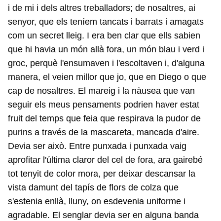
i de mi i dels altres treballadors; de nosaltres, ai
senyor, que els teníem tancats i barrats i amagats
com un secret lleig. I era ben clar que ells sabien
que hi havia un món allà fora, un món blau i verd i
groc, perquè l'ensumaven i l'escoltaven i, d'alguna
manera, el veien millor que jo, que en Diego o que
cap de nosaltres. El mareig i la nàusea que van
seguir els meus pensaments podrien haver estat
fruit del temps que feia que respirava la pudor de
purins a través de la mascareta, mancada d'aire.
Devia ser això. Entre punxada i punxada vaig
aprofitar l'última claror del cel de fora, ara gairebé
tot tenyit de color mora, per deixar descansar la
vista damunt del tapís de flors de colza que
s'estenia enllà, lluny, on esdevenia uniforme i
agradable. El senglar devia ser en alguna banda