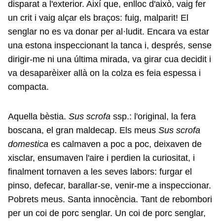
disparat a l'exterior. Així que, enlloc d'això, vaig fer
un crit i vaig alçar els braços: fuig, malparit! El
senglar no es va donar per al·ludit. Encara va estar
una estona inspeccionant la tanca i, després, sense
dirigir-me ni una última mirada, va girar cua decidit i
va desaparèixer allà on la colza es feia espessa i
compacta.
Aquella bèstia.
Sus scrofa
ssp.: l'original, la fera
boscana, el gran maldecap. Els meus
Sus scrofa
domestica
es calmaven a poc a poc, deixaven de
xisclar, ensumaven l'aire i perdien la curiositat, i
finalment tornaven a les seves labors: furgar el
pinso, defecar, barallar-se, venir-me a inspeccionar.
Pobrets meus. Santa innocència. Tant de rebombori
per un coi de porc senglar. Un coi de porc senglar,