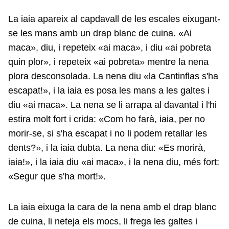
La iaia apareix al capdavall de les escales eixugant-
se les mans amb un drap blanc de cuina. «Ai
maca», diu, i repeteix «ai maca», i diu «ai pobreta
quin plor», i repeteix «ai pobreta» mentre la nena
plora desconsolada. La nena diu «la Cantinflas s'ha
escapat!», i la iaia es posa les mans a les galtes i
diu «ai maca». La nena se li arrapa al davantal i l'hi
estira molt fort i crida: «Com ho farà, iaia, per no
morir-se, si s'ha escapat i no li podem retallar les
dents?», i la iaia dubta. La nena diu: «Es morirà,
iaia!», i la iaia diu «ai maca», i la nena diu, més fort:
«Segur que s'ha mort!».
La iaia eixuga la cara de la nena amb el drap blanc
de cuina, li neteja els mocs, li frega les galtes i