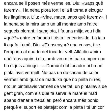
encara se li posen més vermelles. Diu: «Saps què
farem?», i la nena plora fort i ella li torna a eixugar
les llàgrimes. Diu: «Vine, maca, saps què farem?», i
la nena se la mira amb un ull mentre amb l'altre
segueix plorant, i sanglota, i fa una mitja veu i diu
«què?» entre enfadada i trista i encuriosida. La iaia
li agafa la mà. Diu: «T'ensenyaré una cosa», i se
l'emporta al quarto del tocador vell. Allà diu «mira
què tens aquí»; i diu, amb veu més baixa, «però no
ho diguis a ningú...». Damunt del tocador hi ha un
pintallavis vermell. No pas un de cacau de color
vermell amb gust de maduixa que no pinta ni res,
no: un pintallavis vermell de veritat, un pintallavis de
gent gran, com els que fa servir la mare el matí
abans d'anar a treballar, però encara més bonic
perquè el suport és platejat com la pinta i té un cor