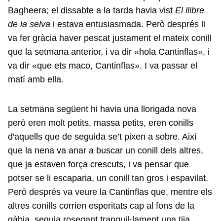
Bagheera; el dissabte a la tarda havia vist
El llibre
de la selva
i estava entusiasmada. Però després li
va fer gràcia haver pescat justament el mateix conill
que la setmana anterior, i va dir «hola Cantinflas», i
va dir «que ets maco, Cantinflas». I va passar el
matí amb ella.
La setmana següent hi havia una llorigada nova
però eren molt petits, massa petits, eren conills
d'aquells que de seguida se’t pixen a sobre. Així
que la nena va anar a buscar un conill dels altres,
que ja estaven força crescuts, i va pensar que
potser se li escaparia, un conill tan gros i espavilat.
Però després va veure la Cantinflas que, mentre els
altres conills corrien esperitats cap al fons de la
gàbia, seguia rosegant tranquil·lament una tija