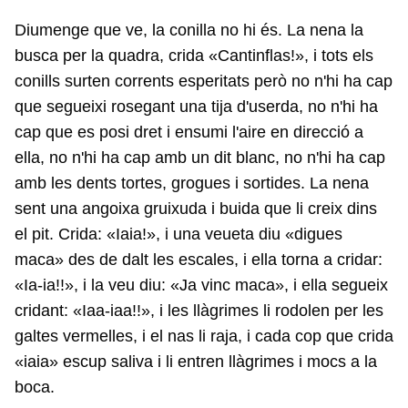
Diumenge que ve, la conilla no hi és. La nena la
busca per la quadra, crida «Cantinflas!», i tots els
conills surten corrents esperitats però no n'hi ha cap
que segueixi rosegant una tija d'userda, no n'hi ha
cap que es posi dret i ensumi l'aire en direcció a
ella, no n'hi ha cap amb un dit blanc, no n'hi ha cap
amb les dents tortes, grogues i sortides. La nena
sent una angoixa gruixuda i buida que li creix dins
el pit. Crida: «Iaia!», i una veueta diu «digues
maca» des de dalt les escales, i ella torna a cridar:
«Ia-ia!!», i la veu diu: «Ja vinc maca», i ella segueix
cridant: «Iaa-iaa!!», i les llàgrimes li rodolen per les
galtes vermelles, i el nas li raja, i cada cop que crida
«iaia» escup saliva i li entren llàgrimes i mocs a la
boca.