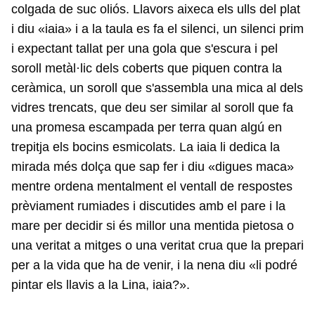
colgada de suc oliós. Llavors aixeca els ulls del plat
i diu «iaia» i a la taula es fa el silenci, un silenci prim
i expectant tallat per una gola que s'escura i pel
soroll metàl·lic dels coberts que piquen contra la
ceràmica, un soroll que s'assembla una mica al dels
vidres trencats, que deu ser similar al soroll que fa
una promesa escampada per terra quan algú en
trepitja els bocins esmicolats. La iaia li dedica la
mirada més dolça que sap fer i diu «digues maca»
mentre ordena mentalment el ventall de respostes
prèviament rumiades i discutides amb el pare i la
mare per decidir si és millor una mentida pietosa o
una veritat a mitges o una veritat crua que la prepari
per a la vida que ha de venir, i la nena diu «li podré
pintar els llavis a la Lina, iaia?».