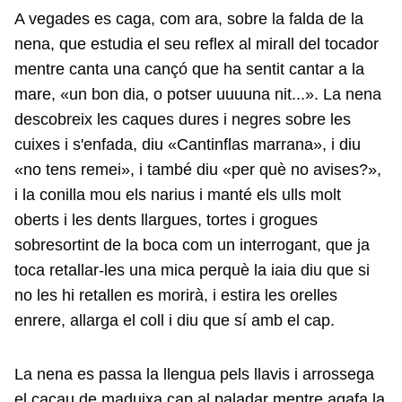
A vegades es caga, com ara, sobre la falda de la
nena, que estudia el seu reflex al mirall del tocador
mentre canta una cançó que ha sentit cantar a la
mare, «un bon dia, o potser uuuuna nit...». La nena
descobreix les caques dures i negres sobre les
cuixes i s'enfada, diu «Cantinflas marrana», i diu
«no tens remei», i també diu «per què no avises?»,
i la conilla mou els narius i manté els ulls molt
oberts i les dents llargues, tortes i grogues
sobresortint de la boca com un interrogant, que ja
toca retallar-les una mica perquè la iaia diu que si
no les hi retallen es morirà, i estira les orelles
enrere, allarga el coll i diu que sí amb el cap.
La nena es passa la llengua pels llavis i arrossega
el cacau de maduixa cap al paladar mentre agafa la