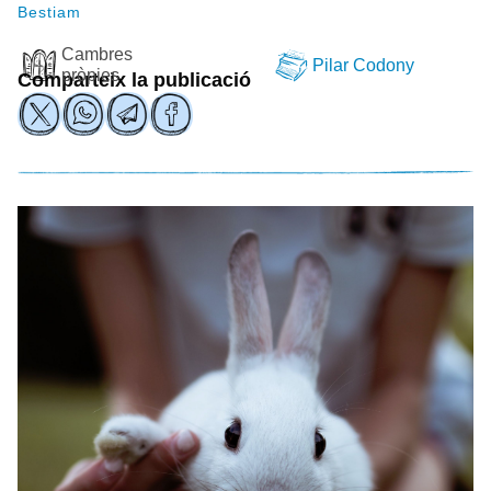
Bestiam
Cambres
Pilar Codony
pròpies
Comparteix la publicació