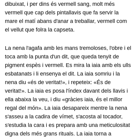
dibuixat, i per dins és vermell sang, molt més
vermell que cap dels pintallavis que fa servir la
mare el matí abans d'anar a treballar, vermell com
el vellut que folra la capseta.
La nena l'agafa amb les mans tremoloses, l'obre i el
toca amb la punta d'un dit, que queda tenyit de
pigment espès i vermell. Es mira la iaia amb els ulls
esbatanats i li ensenya el dit. La iaia somriu i la
nena diu «és de veritat!», i repeteix: «És de
veritat!». La iaia es posa l'índex davant dels llavis i
ella abaixa la veu, i diu «gràcies iaia, és el millor
regal del món». La iaia desapareix mentre la nena
s'asseu a la cadira de vímet, s'acosta al tocador,
s'estudia la cara i es prepara amb una meticulositat
digna dels més grans rituals. La iaia torna a