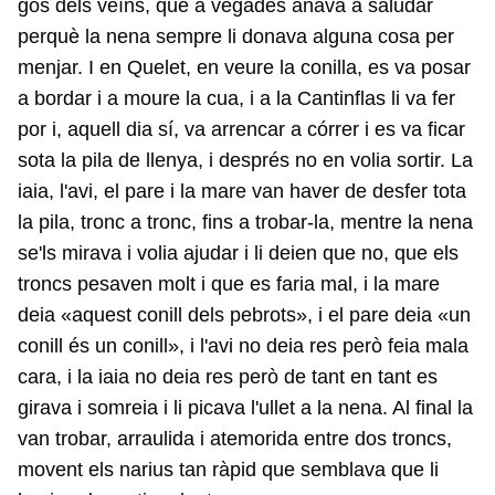
gos dels veïns, que a vegades anava a saludar
perquè la nena sempre li donava alguna cosa per
menjar. I en Quelet, en veure la conilla, es va posar
a bordar i a moure la cua, i a la Cantinflas li va fer
por i, aquell dia sí, va arrencar a córrer i es va ficar
sota la pila de llenya, i després no en volia sortir. La
iaia, l'avi, el pare i la mare van haver de desfer tota
la pila, tronc a tronc, fins a trobar-la, mentre la nena
se'ls mirava i volia ajudar i li deien que no, que els
troncs pesaven molt i que es faria mal, i la mare
deia «aquest conill dels pebrots», i el pare deia «un
conill és un conill», i l'avi no deia res però feia mala
cara, i la iaia no deia res però de tant en tant es
girava i somreia i li picava l'ullet a la nena. Al final la
van trobar, arraulida i atemorida entre dos troncs,
movent els narius tan ràpid que semblava que li