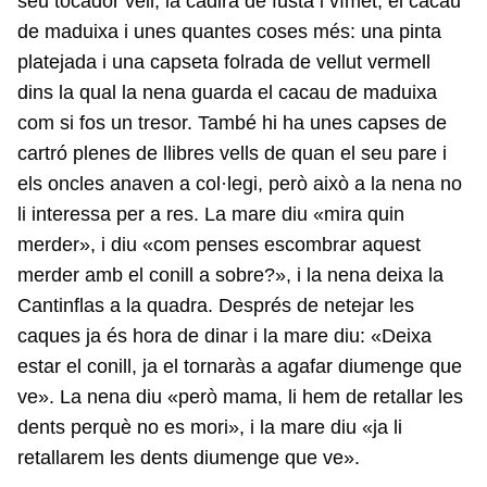
seu tocador vell, la cadira de fusta i vímet, el cacau
de maduixa i unes quantes coses més: una pinta
platejada i una capseta folrada de vellut vermell
dins la qual la nena guarda el cacau de maduixa
com si fos un tresor. També hi ha unes capses de
cartró plenes de llibres vells de quan el seu pare i
els oncles anaven a col·legi, però això a la nena no
li interessa per a res. La mare diu «mira quin
merder», i diu «com penses escombrar aquest
merder amb el conill a sobre?», i la nena deixa la
Cantinflas a la quadra. Després de netejar les
caques ja és hora de dinar i la mare diu: «Deixa
estar el conill, ja el tornaràs a agafar diumenge que
ve». La nena diu «però mama, li hem de retallar les
dents perquè no es mori», i la mare diu «ja li
retallarem les dents diumenge que ve».