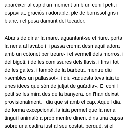
aparèixer al cap d'un moment amb un conill petit i
espavilat, graciós i adorable, ple de borrissol gris i
blanc, i el posa damunt del tocador.
Abans de dinar la mare, aguantant-se el riure, porta
la nena al lavabo i li passa crema desmaquilladora
amb un cotonet per treure-li el vermell dels morros, i
del bigoti, i de les comissures dels llavis, i fins i tot
de les galtes, i també de la barbeta, mentre diu
«sembles un pallassot», i diu «aquesta teva iaia té
unes idees que són de jutjat de guàrdia». El conill
petit se les mira des de la banyera, on l'han deixat
provisionalment, i diu que sí amb el cap. Aquell dia,
de forma excepcional, la iaia permet que la nena
tingui l'animaló a prop mentre dinen, dins una capsa
sobre una cadira just al seu costat, perquè, si el