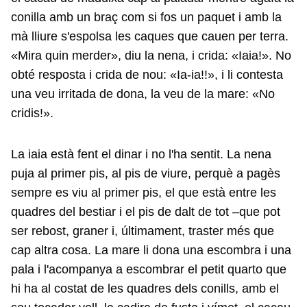
conilla amb un braç com si fos un paquet i amb la
mà lliure s'espolsa les caques que cauen per terra.
«Mira quin merder», diu la nena, i crida: «Iaia!». No
obté resposta i crida de nou: «Ia-ia!!», i li contesta
una veu irritada de dona, la veu de la mare: «No
cridis!».
La iaia està fent el dinar i no l'ha sentit. La nena
puja al primer pis, al pis de viure, perquè a pagès
sempre es viu al primer pis, el que està entre les
quadres del bestiar i el pis de dalt de tot –que pot
ser rebost, graner i, últimament, traster més que
cap altra cosa. La mare li dona una escombra i una
pala i l'acompanya a escombrar el petit quarto que
hi ha al costat de les quadres dels conills, amb el