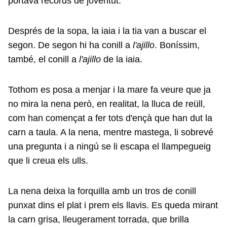
portava records de joventut.
Després de la sopa, la iaia i la tia van a buscar el
segon. De segon hi ha conill a
l'ajillo
. Boníssim,
també, el conill a
l'ajillo
de la iaia.
Tothom es posa a menjar i la mare fa veure que ja
no mira la nena però, en realitat, la lluca de reüll,
com han començat a fer tots d'ençà que han dut la
carn a taula. A la nena, mentre mastega, li sobrevé
una pregunta i a ningú se li escapa el llampegueig
que li creua els ulls.
La nena deixa la forquilla amb un tros de conill
punxat dins el plat i prem els llavis. Es queda mirant
la carn grisa, lleugerament torrada, que brilla