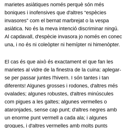
marietes asiàtiques només perquè són més
boniques i inofensives que d'altres “espècies
invasores” com el bernat marbrejat o la vespa
asiàtica. No és la meva intenció discriminar ningú.
Al capdavall, d'espècie invasora jo només en conec
una, i no és ni coleòpter ni hemípter ni himenòpter.
El cas és que això és exactament el que fan les
marietes al vidre de la finestra de la cuina: aplegar-
se per passar juntes l'hivern. I són tantes i tan
diferents! Algunes grosses i rodones, d'altres més
ovalades; algunes robustes, d'altres minúscules
com pigues a les galtes; algunes vermelles o
ataronjades, sense cap punt; d'altres negres amb
un enorme punt vermell a cada ala; i algunes
grogues, i d'altres vermelles amb molts punts