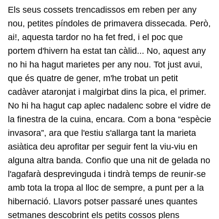
Els seus cossets trencadissos em reben per any
nou, petites píndoles de primavera dissecada. Però,
ai!, aquesta tardor no ha fet fred, i el poc que
portem d'hivern ha estat tan càlid... No, aquest any
no hi ha hagut marietes per any nou. Tot just avui,
que és quatre de gener, m'he trobat un petit
cadàver ataronjat i malgirbat dins la pica, el primer.
No hi ha hagut cap aplec nadalenc sobre el vidre de
la finestra de la cuina, encara. Com a bona “espècie
invasora”, ara que l'estiu s'allarga tant la marieta
asiàtica deu aprofitar per seguir fent la viu-viu en
alguna altra banda. Confio que una nit de gelada no
l'agafarà desprevinguda i tindrà temps de reunir-se
amb tota la tropa al lloc de sempre, a punt per a la
hibernació. Llavors potser passaré unes quantes
setmanes descobrint els petits cossos plens