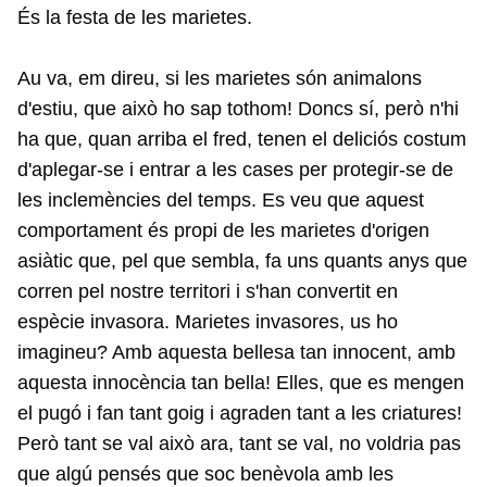
És la festa de les marietes.
Au va, em direu, si les marietes són animalons
d'estiu, que això ho sap tothom! Doncs sí, però n'hi
ha que, quan arriba el fred, tenen el deliciós costum
d'aplegar-se i entrar a les cases per protegir-se de
les inclemències del temps. Es veu que aquest
comportament és propi de les marietes d'origen
asiàtic que, pel que sembla, fa uns quants anys que
corren pel nostre territori i s'han convertit en
espècie invasora. Marietes invasores, us ho
imagineu? Amb aquesta bellesa tan innocent, amb
aquesta innocència tan bella! Elles, que es mengen
el pugó i fan tant goig i agraden tant a les criatures!
Però tant se val això ara, tant se val, no voldria pas
que algú pensés que soc benèvola amb les