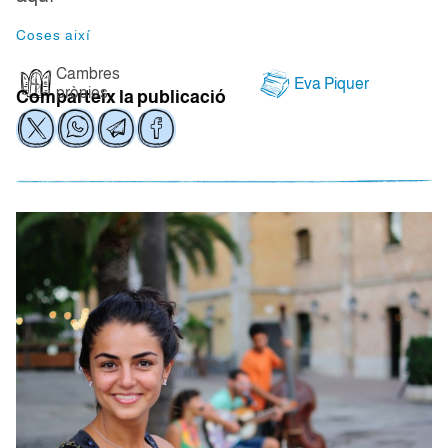
Coses així
Cambres
Eva Piquer
pròpies
Comparteix la publicació