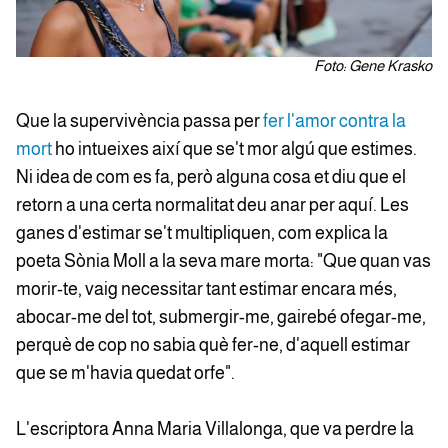
Foto: Gene Krasko
Que la supervivència passa per
fer l'amor contra la
mort
ho intueixes així que se't mor algú que estimes.
Ni idea de com es fa, però alguna cosa et diu que el
retorn a una certa normalitat deu anar per aquí. Les
ganes d'estimar se't multipliquen, com explica la
poeta Sònia Moll a la seva mare morta: "Que quan vas
morir-te, vaig necessitar tant estimar encara més,
abocar-me del tot, submergir-me, gairebé ofegar-me,
perquè de cop no sabia què fer-ne, d'aquell estimar
que se m'havia quedat orfe".
L'escriptora Anna Maria Villalonga, que va perdre la