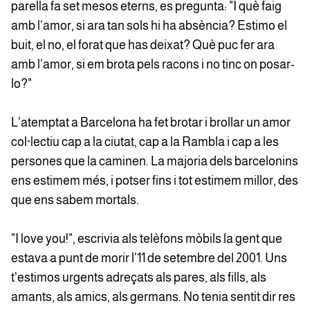
parella fa set mesos eterns, es pregunta: "I què faig
amb l'amor, si ara tan sols hi ha absència? Estimo el
buit, el no, el forat que has deixat? Què puc fer ara
amb l'amor, si em brota pels racons i no tinc on posar-
lo?"
L'atemptat a Barcelona ha fet brotar i brollar un amor
col·lectiu cap a la ciutat, cap a la Rambla i cap a les
persones que la caminen. La majoria dels barcelonins
ens estimem més, i potser fins i tot estimem millor, des
que ens sabem mortals.
"I love you!", escrivia als telèfons mòbils la gent que
estava a punt de morir l'11 de setembre del 2001. Uns
t'estimos urgents adreçats als pares, als fills, als
amants, als amics, als germans. No tenia sentit dir res