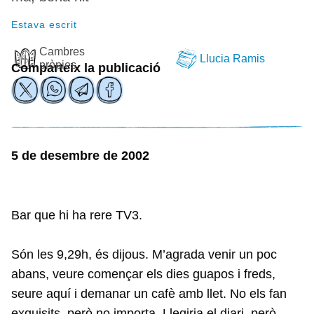
Estava escrit
Cambres
Llucia Ramis
pròpies
Comparteix la publicació
5 de desembre de 2002
Bar que hi ha rere TV3.
Són les 9,29h, és dijous. M’agrada venir un poc
abans, veure començar els dies guapos i freds,
seure aquí i demanar un cafè amb llet. No els fan
exquisits, però no importa. Llegiria el diari, però