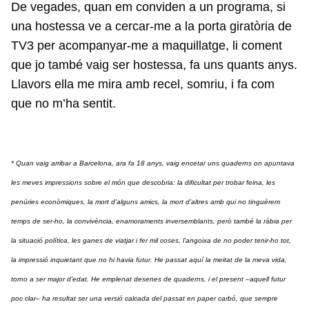
De vegades, quan em conviden a un programa, si
una hostessa ve a cercar-me a la porta giratòria de
TV3 per acompanyar-me a maquillatge, li coment
que jo també vaig ser hostessa, fa uns quants anys.
Llavors ella me mira amb recel, somriu, i fa com
que no m’ha sentit.
* Quan vaig arribar a Barcelona, ara fa 18 anys, vaig encetar uns quaderns on apuntava
les meves impressions sobre el món que descobria: la dificultat per trobar feina, les
penúries econòmiques, la mort d’alguns amics, la mort d’altres amb qui no tinguérem
temps de ser-ho, la convivència, enamoraments inversemblants, però també la ràbia per
la situació política, les ganes de viatjar i fer mil coses, l’angoixa de no poder tenir-ho tot,
la impressió inquietant que no hi havia futur. He passat aquí la meitat de la meva vida,
torno a ser major d’edat. He emplenat desenes de quaderns, i el present –aquell futur
poc clar– ha resultat ser una versió calcada del passat en paper carbó, que sempre