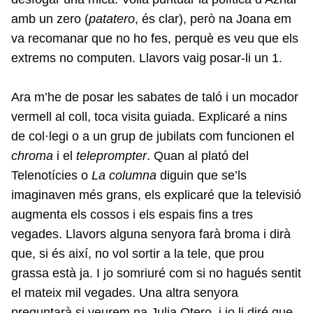
amb un zero (
patatero
, és clar), però na Joana em
va recomanar que no ho fes, perquè es veu que els
extrems no computen. Llavors vaig posar-li un 1.
Ara m’he de posar les sabates de taló i un mocador
vermell al coll, toca visita guiada. Explicaré a nins
de col·legi o a un grup de jubilats com funcionen el
chroma
i el
teleprompter
. Quan al plató del
Telenotícies o
La columna
diguin que se’ls
imaginaven més grans, els explicaré que la televisió
augmenta els cossos i els espais fins a tres
vegades. Llavors alguna senyora farà broma i dirà
que, si és així, no vol sortir a la tele, que prou
grassa està ja. I jo somriuré com si no hagués sentit
el mateix mil vegades. Una altra senyora
preguntarà si veurem na Julia Otero, i jo li diré que