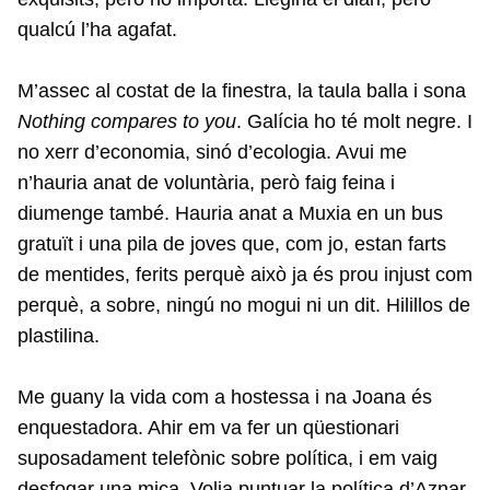
qualcú l’ha agafat.
M’assec al costat de la finestra, la taula balla i sona
Nothing compares to you
. Galícia ho té molt negre. I
no xerr d’economia, sinó d’ecologia. Avui me
n’hauria anat de voluntària, però faig feina i
diumenge també. Hauria anat a Muxia en un bus
gratuït i una pila de joves que, com jo, estan farts
de mentides, ferits perquè això ja és prou injust com
perquè, a sobre, ningú no mogui ni un dit. Hilillos de
plastilina.
Me guany la vida com a hostessa i na Joana és
enquestadora. Ahir em va fer un qüestionari
suposadament telefònic sobre política, i em vaig
desfogar una mica. Volia puntuar la política d’Aznar