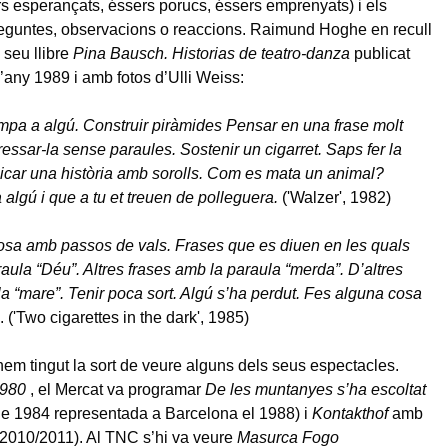
rs esperançats, éssers porucs, éssers emprenyats) i els
reguntes, observacions o reaccions. Raimund Hoghe en recull
 seu llibre
Pina Bausch. Historias de teatro-danza
publicat
l’any 1989 i amb fotos d’Ulli Weiss:
mpa a algú. Construir piràmides Pensar en una frase molt
ressar-la sense paraules. Sostenir un cigarret. Saps fer la
licar una història amb sorolls. Com es mata un animal?
 algú i que a tu et treuen de polleguera.
('Walzer', 1982)
osa amb passos de vals. Frases que es diuen en les quals
raula “Déu”. Altres frases amb la paraula “merda”. D’altres
a “mare”. Tenir poca sort. Algú s’ha perdut. Fes alguna cosa
. ('Two cigarettes in the dark', 1985)
em tingut la sort de veure alguns dels seus espectacles.
980
, el Mercat va programar
De les muntanyes s’ha escoltat
e 1984 representada a Barcelona el 1988) i
Kontakthof
amb
2010/2011). Al TNC s’hi va veure
Masurca Fogo