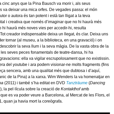
a cinc anys que la Pina Bausch va morir i, als seus
s va deixar una mica orfes. De vegades passa: el món
utor o autora és tan potent i està tan lligat a la teva
ital i creativa que només d’imaginar que no hi haurà més
o hi haurà més noves vies per accedir-hi, resulta
Tot creador indispensable deixa un llegat, és clar. Deixa uns
er tornar (al museu, a la biblioteca, en una gravació) i on
edescobrir la seva llum i la seva màgia. De la vasta obra de la
les seves peces fonamentals de teatre-dansa, hi ha
ravacions: ella va vigilar escrupolosament que no existissin.
era del youtube i ara podem visionar-ne molts fragments (fins
peça sencera, amb una qualitat més que dubtosa i d’aquí,
ànic de la Pina) a la xarxa. Wim Wenders la va homenatjar en
na
(2011) i també s’ha editat en DVD
Tanzträume
(
Dancing
), la pel·lícula sobre la creació de
Kontakthof
amb
 que es va poder veure a Barcelona, al Mercat de les Flors, el
, quan ja havia mort la coreògrafa.