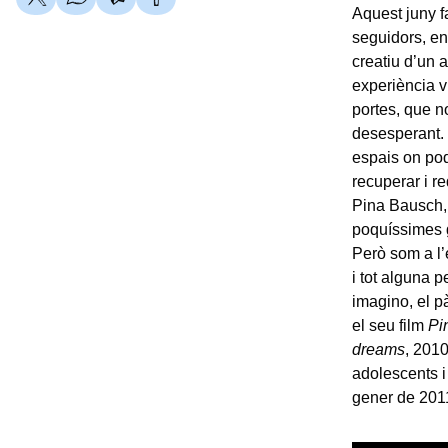
Aquest juny f
seguidors, en
creatiu d’un a
experiència v
portes, que n
desesperant. 
espais on pod
recuperar i r
Pina Bausch, 
poquíssimes g
Però som a l’
i tot alguna 
imagino, el p
el seu film
Pi
dreams
, 2010
adolescents i
gener de 2011