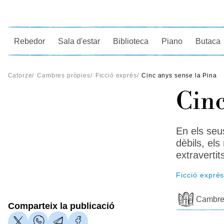
Ce
Rebedor
Sala d'estar
Biblioteca
Piano
Butaca
Catorze
/
Cambres pròpies
/
Ficció exprés
/
Cinc anys sense la Pina
Cinc
En els seu
dèbils, el
extravertit
Ficció expré
Cambre
Comparteix la publicació