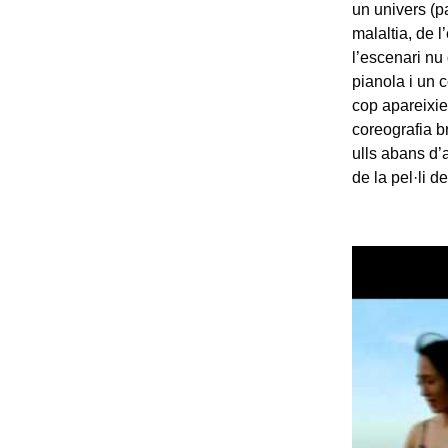
un univers (pa
malaltia, de l
l’escenari nu
pianola i un c
cop apareixien
coreografia br
ulls abans d’ar
de la pel·li 