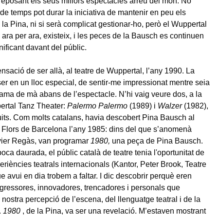
 reposant els seus millors espectacles arreu del món. No
e temps pot durar la iniciativa de mantenir en peu els
la Pina, ni si serà complicat gestionar-ho, però el Wuppertal
 ara per ara, existeix, i les peces de la Bausch es continuen
nificant davant del públic.
nsació de ser allà, al teatre de Wuppertal, l’any 1990. La
er en un lloc especial, de sentir-me impressionat mentre seia
ma de mà abans de l’espectacle. N’hi vaig veure dos, a la
ertal Tanz Theater:
Palermo Palermo
(1989) i
Walzer
(1982),
its. Com molts catalans, havia descobert Pina Bausch al
 Flors de Barcelona l’any 1985: dins del que s’anomenà
ier Regàs, van programar
1980,
una peça de Pina Bausch.
oca daurada, el públic català de teatre tenia l'oportunitat de
eriències teatrals internacionals (Kantor, Peter Brook, Teatre
ue avui en dia trobem a faltar. I dic descobrir perquè eren
gressores, innovadores, trencadores i personals que
nostra percepció de l’escena, del llenguatge teatral i de la
.
1980
, de la Pina, va ser una revelació. M’estaven mostrant