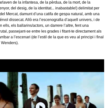
rlaven de la infantesa, de la pèrdua, de la mort, de la
’enyor, del desig, de la identitat... inabastable!) delimitat per
 del Mercat, damunt d’una catifa de gespa natural, amb una
érvol dissecat. Allò era l’escenografia d’aquell univers, i de
 ells, els ballarins/actors, un darrere l’altre, fent una
utal, passejant-se entre les grades i fitant-te directament als
ribar a l’escenari (de l’estil de la que es veu al principi i final
de Wenders).