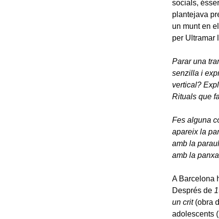
socials, ésse
plantejava p
un munt en el
per Ultramar 
Parar una tra
senzilla i exp
vertical? Exp
Rituals que fa
Fes alguna c
apareix la pa
amb la paraul
amb la panxa
A Barcelona h
Després de
1
un crit
(obra d
adolescents (