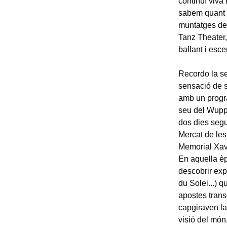
continuï viva
sabem quant d
muntatges de 
Tanz Theater,
ballant i esce
Recordo la se
sensació de s
amb un progra
seu del Wupp
dos dies segu
Mercat de les
Memorial Xav
En aquella èp
descobrir exp
du Solei...) q
apostes trans
capgiraven la 
visió del món