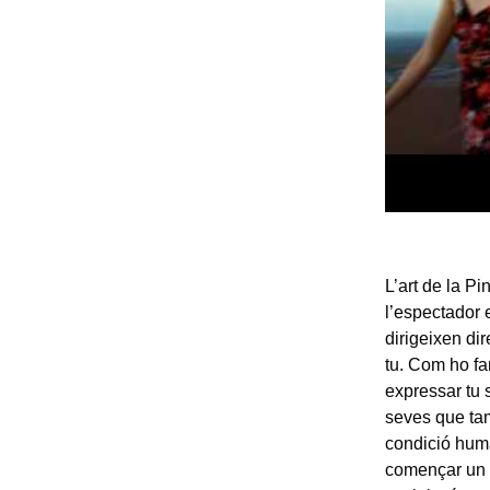
L’art de la P
l’espectador e
dirigeixen di
tu. Com ho far
expressar tu 
seves que tam
condició hum
començar un m