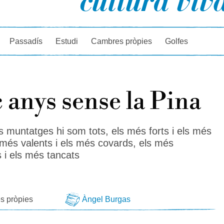
rcador
Passadís
Estudi
Cambres pròpies
Golfes
 anys sense la Pina
s muntatges hi som tots, els més forts i els més
s més valents i els més covards, els més
s i els més tancats
s
s pròpies
Àngel Burgas