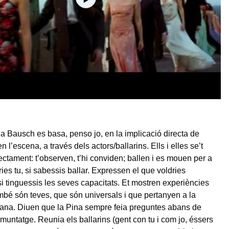
ina Bausch es basa, penso jo, en la implicació directa de
n l’escena, a través dels actors/ballarins. Ells i elles se’t
rectament: t’observen, t’hi conviden; ballen i es mouen per a
ies tu, si sabessis ballar. Expressen el que voldries
si tinguessis les seves capacitats. Et mostren experiències
bé són teves, que són universals i que pertanyen a la
ana. Diuen que la Pina sempre feia preguntes abans de
untatge. Reunia els ballarins (gent con tu i com jo, éssers