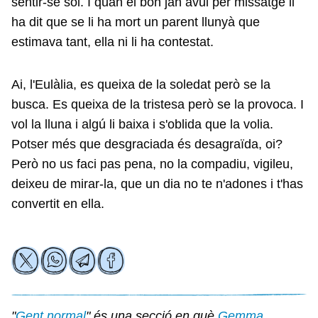
sentir-se sol. I quan el bon jan avui per missatge li
ha dit que se li ha mort un parent llunyà que
estimava tant, ella ni li ha contestat.
Ai, l'Eulàlia, es queixa de la soledat però se la
busca. Es queixa de la tristesa però se la provoca. I
vol la lluna i algú li baixa i s'oblida que la volia.
Potser més que desgraciada és desagraïda, oi?
Però no us faci pas pena, no la compadiu, vigileu,
deixeu de mirar-la, que un dia no te n'adones i t'has
convertit en ella.
"
Gent normal
" és una secció en què
Gemma