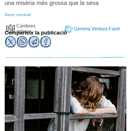
una misèria més grossa que la seva
Gent normal
Cambres
Gemma Ventura Farré
pròpies
Comparteix la publicació