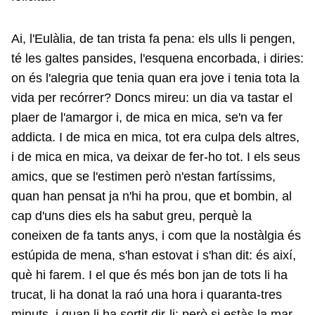
Ai, l'Eulàlia, de tan trista fa pena: els ulls li pengen,
té les galtes pansides, l'esquena encorbada, i diries:
on és l'alegria que tenia quan era jove i tenia tota la
vida per recórrer? Doncs mireu: un dia va tastar el
plaer de l'amargor i, de mica en mica, se'n va fer
addicta. I de mica en mica, tot era culpa dels altres,
i de mica en mica, va deixar de fer-ho tot. I els seus
amics, que se l'estimen però n'estan fartíssims,
quan han pensat ja n'hi ha prou, que et bombin, al
cap d'uns dies els ha sabut greu, perquè la
coneixen de fa tants anys, i com que la nostàlgia és
estúpida de mena, s'han estovat i s'han dit: és així,
què hi farem. I el que és més bon jan de tots li ha
trucat, li ha donat la raó una hora i quaranta-tres
minuts, i quan li ha sortit dir-li: però si estàs la mar