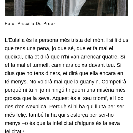
Foto: Priscilla Du Preez
L'Eulàlia és la persona més trista del món. I si li dius
que tens una pena, jo què sé, que et fa mal el
queixal, ella et dirà que n'hi van arrencar quatre. Si
et fa mal el turmell, caminarà coixa davant teu. Si
dius que no tens diners, et dirà que ella encara en
té menys. No voldrà mai que la guanyin. Competirà
perquè ni tu ni jo ni ningú tinguem una misèria més
grossa que la seva. Aquest és el seu triomf, el lloc
des d'on s'explica. Perquè si hi ha qui lluita per ser
més feliç, també hi ha qui s'esforça per ser-ho
menys –o és que la infelicitat d'alguns és la seva
felicitat?