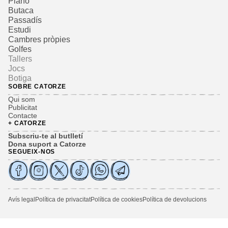
Piano
Butaca
Passadís
Estudi
Cambres pròpies
Golfes
Tallers
Jocs
Botiga
SOBRE CATORZE
Qui som
Publicitat
Contacte
+ CATORZE
Subscriu-te al butlletí
Dona suport a Catorze
SEGUEIX-NOS
Avís legal
Política de privacitat
Política de cookies
Política de devolucions