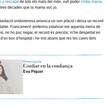
i a rescatar
de tots els mals del món, vull poder
cridar mama
 tres dècades que la mama soc jo.
sedació endovenosa provoca un son plàcid i deixa un record
radable. Francament: preferiria estalviar-me aquesta mena de
 sí, no ho puc negar, el record és preciós: m'he despertat en
y d'un box d'hospital i he vist abans que res les cares dels
Hivernacle
Confiar en la confiança
Eva Piquer