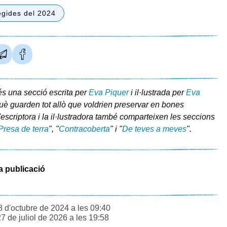
egides del 2024
és una secció escrita per
Eva Piquer
i il·lustrada per
Eva
è guarden tot allò que voldrien preservar en bones
'escriptora i la il·lustradora també comparteixen les seccions
Presa de terra
", "
Contracoberta
" i "
De teves a meves
".
a publicació
8 d'octubre de 2024 a les 09:40
27 de juliol de 2026 a les 19:58