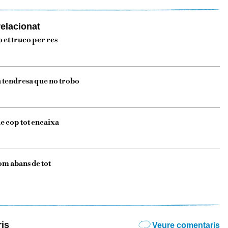
elacionat
 et truco per res
 tendresa que no trobo
de cop tot encaixa
m abans de tot
is
Veure comentaris