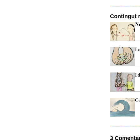
Contingut r
No
La
I 
Co
3 Comentar