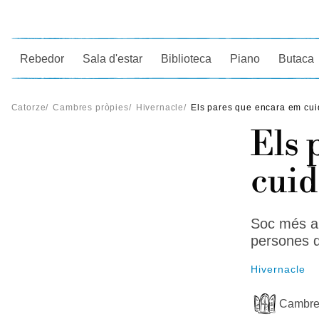
Ce
Rebedor
Sala d'estar
Biblioteca
Piano
Butaca
Catorze
/
Cambres pròpies
/
Hivernacle
/
Els pares que encara em cu
Els 
cui
Soc més a 
persones q
Hivernacle
Cambre