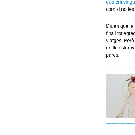
que em vingu
com si no fes
Diuen que la 
fins i tot ag
viatges. Però
un llit estran
pares.