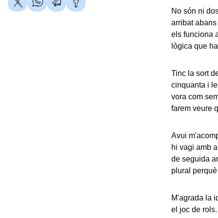
No són ni dos 
arribat abans
els funciona 
lògica que ha
Tinc la sort 
cinquanta i l
vora com semp
farem veure q
Avui m'acomp
hi vagi amb al
de seguida am
plural perquè
M'agrada la id
el joc de rol