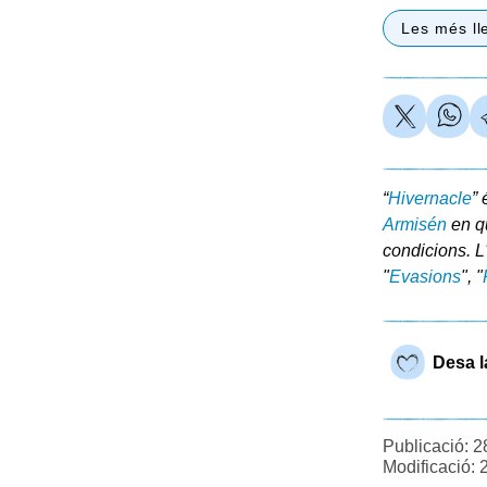
Les més ll
“
Hivernacle
” 
Armisén
en qu
condicions. L
"
Evasions
", "
Desa l
Publicació: 2
Modificació: 