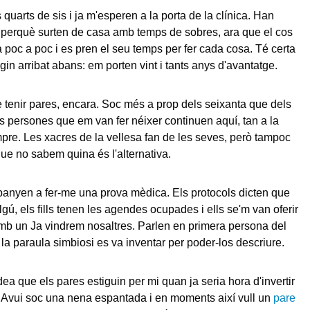
quarts de sis i ja m'esperen a la porta de la clínica. Han
 perquè surten de casa amb temps de sobres, ara que el cos
a poc a poc i es pren el seu temps per fer cada cosa. Té certa
gin arribat abans: em porten vint i tants anys d'avantatge.
de tenir pares, encara. Soc més a prop dels seixanta que dels
es persones que em van fer néixer continuen aquí, tan a la
re. Les xacres de la vellesa fan de les seves, però tampoc
ue no sabem quina és l'alternativa.
anyen a fer-me una prova mèdica. Els protocols dicten que
gú, els fills tenen les agendes ocupades i ells se'm van oferir
b un Ja vindrem nosaltres. Parlen en primera persona del
 la paraula simbiosi es va inventar per poder-los descriure.
ea que els pares estiguin per mi quan ja seria hora d'invertir
s. Avui soc una nena espantada i en moments així vull un
pare