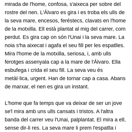
mirada de l'home, confosa, s'aixeca per sobre del
rostre del nen. L'Álvaro es gira i es troba els ulls de
la seva mare, encesos, feréstecs, clavats en l'home
de la motxilla. Ell està plantat al mig del carrer, com
perdut. Es gira cap on són l'Unai i la seva mare. La
noia s'ha aixecat i agafa el seu fill per les espatlles.
Mira l'home de la motxilla, seriosa, i, amb ulls
ferotges assenyala cap a la mare de l'Álvaro. Ella
esbufega i crida el seu fill. La seva veu és
metàl·lica, urgent. Han de tornar cap a casa. Abans
de marxar, el nen es gira un instant.
L'home que fa temps que va deixar de ser un jove
se'l mira amb uns ulls cansats i tristos. A l'altra
banda del carrer veu l'Unai, palplantat. El mira a ell,
sense dir-li res. La seva mare li prem l'espatlla i