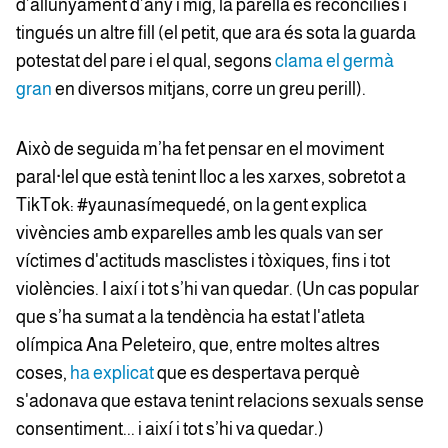
d’allunyament d’any i mig, la parella es reconciliés i
tingués un altre fill (el petit, que ara és sota la guarda
potestat del pare i el qual, segons
clama el germà
gran
en diversos mitjans, corre un greu perill).
Això de seguida m’ha fet pensar en el moviment
paral·lel que està tenint lloc a les xarxes, sobretot a
TikTok: #yaunasímequedé, on la gent explica
vivències amb exparelles amb les quals van ser
víctimes d'actituds masclistes i tòxiques, fins i tot
violències. I així i tot s’hi van quedar. (Un cas popular
que s’ha sumat a la tendència ha estat l'atleta
olímpica Ana Peleteiro, que, entre moltes altres
coses,
ha explicat
que es despertava perquè
s'adonava que estava tenint relacions sexuals sense
consentiment... i així i tot s’hi va quedar.)