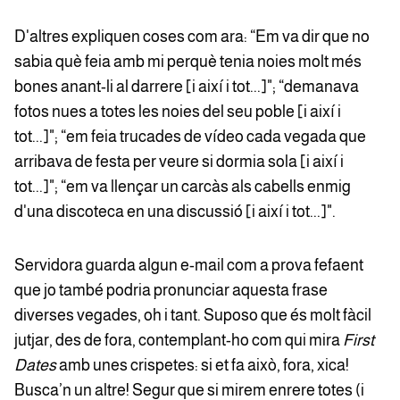
D'altres expliquen coses com ara: “Em va dir que no
sabia què feia amb mi perquè tenia noies molt més
bones anant-li al darrere [i així i tot...]"; “demanava
fotos nues a totes les noies del seu poble [i així i
tot...]"; “em feia trucades de vídeo cada vegada que
arribava de festa per veure si dormia sola [i així i
tot...]"; “em va llençar un carcàs als cabells enmig
d'una discoteca en una discussió [i així i tot...]".
Servidora guarda algun e-mail com a prova fefaent
que jo també podria pronunciar aquesta frase
diverses vegades, oh i tant. Suposo que és molt fàcil
jutjar, des de fora, contemplant-ho com qui mira
First
Dates
amb unes crispetes: si et fa això, fora, xica!
Busca’n un altre! Segur que si mirem enrere totes (i