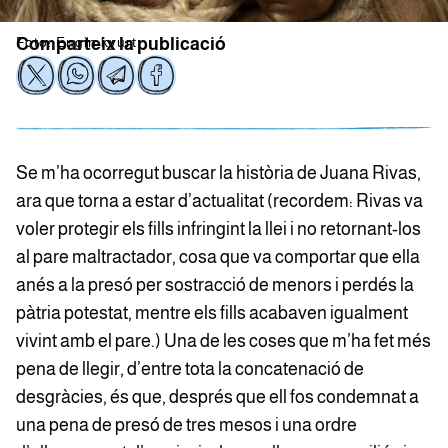
Foto: Engin kyurt
Comparteix la publicació
Se m’ha ocorregut buscar la història de Juana Rivas,
ara que torna a estar d’actualitat (recordem: Rivas va
voler protegir els fills infringint la llei i no retornant-los
al pare maltractador, cosa que va comportar que ella
anés a la presó per sostracció de menors i perdés la
pàtria potestat, mentre els fills acabaven igualment
vivint amb el pare.) Una de les coses que m’ha fet més
pena de llegir, d’entre tota la concatenació de
desgràcies, és que, després que ell fos condemnat a
una pena de presó de tres mesos i una ordre