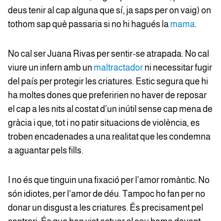
deus tenir al cap alguna que sí, ja saps per on vaig) on
tothom sap què passaria si no hi hagués la
mama
.
No cal ser Juana Rivas per sentir-se atrapada. No cal
viure un infern amb un
maltractador
ni necessitar fugir
del país per protegir les criatures. Estic segura que hi
ha moltes dones que preferirien no haver de reposar
el cap a les nits al costat d’un inútil sense cap mena de
gràcia i que, tot i no patir situacions de violència, es
troben encadenades a una realitat que les condemna
a aguantar pels fills.
I no és que tinguin una fixació per l’amor romàntic. No
són idiotes, per l'amor de déu. Tampoc ho fan per no
donar un disgust a les criatures. És precisament pel