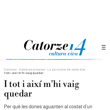
Catorze
/
Cambres pròpies
/
Lo pa nostre de cada dia
/
I tot i així m'hi vaig quedar
I tot i així m'hi vaig
quedar
Per què les dones aguanten al costat d’un