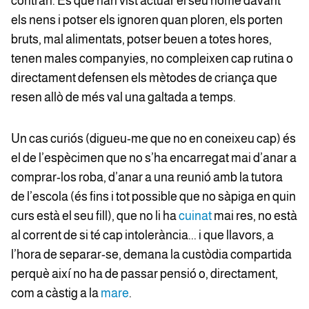
contrari. És que han vist actuar el seu home davant
els nens i potser els ignoren quan ploren, els porten
bruts, mal alimentats, potser beuen a totes hores,
tenen males companyies, no compleixen cap rutina o
directament defensen els mètodes de criança que
resen allò de més val una galtada a temps.
Un cas curiós (digueu-me que no en coneixeu cap) és
el de l’espècimen que no s’ha encarregat mai d’anar a
comprar-los roba, d’anar a una reunió amb la tutora
de l’escola (és fins i tot possible que no sàpiga en quin
curs està el seu fill), que no li ha
cuinat
mai res, no està
al corrent de si té cap intolerància... i que llavors, a
l’hora de separar-se, demana la custòdia compartida
perquè així no ha de passar pensió o, directament,
com a càstig a la
mare
.