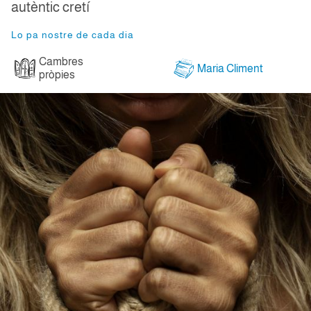
autèntic cretí
Lo pa nostre de cada dia
Cambres
Maria Climent
pròpies