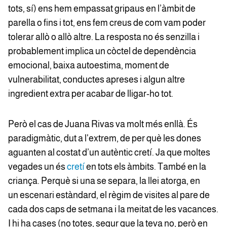
tots, sí) ens hem empassat gripaus en l’àmbit de
parella o fins i tot, ens fem creus de com vam poder
tolerar allò o allò altre. La resposta no és senzilla i
probablement implica un còctel de dependència
emocional, baixa autoestima, moment de
vulnerabilitat, conductes apreses i algun altre
ingredient extra per acabar de lligar-ho tot.
Però el cas de Juana Rivas va molt més enllà. És
paradigmàtic, dut a l'extrem, de per què les dones
aguanten al costat d’un autèntic cretí. Ja que moltes
vegades un és
cretí
en tots els àmbits. També en la
criança. Perquè si una se separa, la llei atorga, en
un escenari estàndard, el règim de visites al pare de
cada dos caps de setmana i la meitat de les vacances.
I hi ha cases (no totes, segur que la teva no, però en