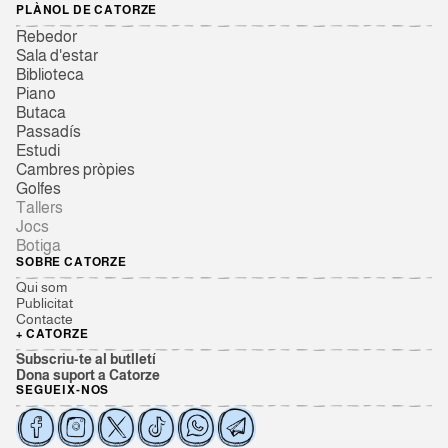
PLÀNOL DE CATORZE
Rebedor
Sala d'estar
Biblioteca
Piano
Butaca
Passadís
Estudi
Cambres pròpies
Golfes
Tallers
Jocs
Botiga
SOBRE CATORZE
Qui som
Publicitat
Contacte
+ CATORZE
Subscriu-te al butlletí
Dona suport a Catorze
SEGUEIX-NOS