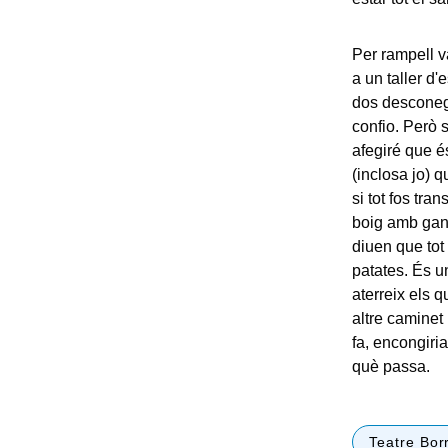
Per rampell v
a un taller d'
dos desconeg
confio. Però 
afegiré que és
(inclosa jo) 
si tot fos tra
boig amb gane
diuen que tot
patates. És u
aterreix els q
altre caminet 
fa, encongiria
què passa.
Teatre Bor