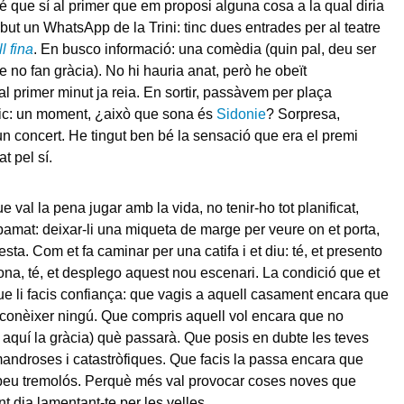
iré que sí al primer que em proposi alguna cosa a la qual diria
but un WhatsApp de la Trini: tinc dues entrades per al teatre
l fina
. En busco informació: una comèdia (quin pal, deu ser
e no fan gràcia). No hi hauria anat, però he obeït
al primer minut ja reia. En sortir, passàvem per plaça
dic: un moment, ¿això que sona és
Sidonie
? Sorpresa,
un concert. He tingut ben bé la sensació que era el premi
t pel sí.
e val la pena jugar amb la vida, no tenir-ho tot planificat,
pamat: deixar-li una miqueta de marge per veure on et porta,
ta. Com et fa caminar per una catifa i et diu: té, et presento
na, té, et desplego aquest nou escenari. La condició que et
 li facis confiança: que vagis a aquell casament encara que
o conèixer ningú. Que compris aquell vol encara que no
 aquí la gràcia) què passarà. Que posis en dubte les teves
androses i catastròfiques. Que facis la passa encara que
 peu tremolós. Perquè més val provocar coses noves que
ant dia lamentant-te per les velles.