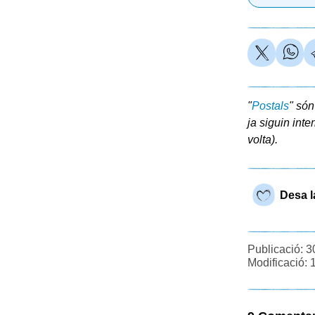
"
Postals
" són
ja siguin inte
volta).
Desa l
Publicació: 3
Modificació: 