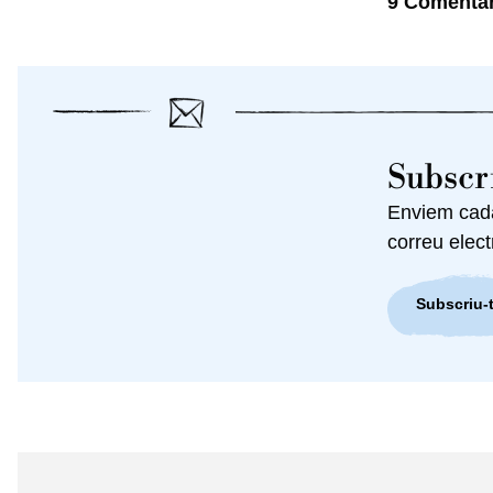
9 Comentar
Subscri
Enviem cada 
correu elect
Subscriu-t