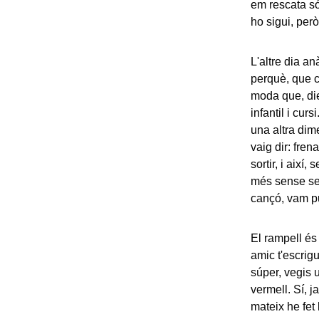
em rescata só
ho sigui, però
L'altre dia an
perquè, que c
moda que, die
infantil i cur
una altra dim
vaig dir: fren
sortir, i aix
més sense sent
cançó, vam pu
El rampell é
amic t'escrig
súper, vegis u
vermell. Sí, j
mateix he fet