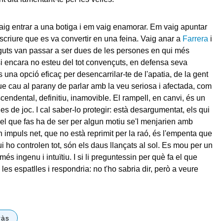
aig entrar a una botiga i em vaig enamorar. Em vaig apuntar
escriure que es va convertir en una feina. Vaig anar a
Farrera
i
uts van passar a ser dues de les persones en qui més
si encara no esteu del tot convençuts, en defensa seva
 una opció eficaç per desencarrilar-te de l'apatia, de la gent
que cau al parany de parlar amb la veu seriosa i afectada, com
nscendental, definitiu, inamovible. El rampell, en canvi, és un
s de joc. I cal saber-lo protegir: està desargumentat, els qui
 el que fas ha de ser per algun motiu se'l menjarien amb
n impuls net, que no està reprimit per la raó, és l'empenta que
ui ho controlen tot, són els daus llançats al sol. Es mou per un
més ingenu i intuïtiu. I si li preguntessin per què fa el que
 les espatlles i respondria: no t'ho sabria dir, però a veure
ràs