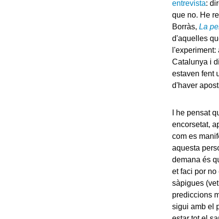
entrevista
: d
que no. He re
Borràs,
La pel
d'aquelles qu
l'experiment: 
Catalunya i 
estaven fent 
d'haver aposta
I he pensat qu
encorsetat, a
com es manifes
aquesta perso
demana és que
et faci por n
sàpigues (vet
prediccions m
sigui amb el
estar tot el s