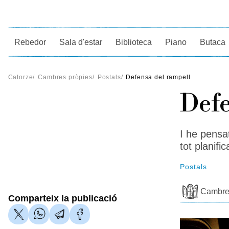
Ce
Rebedor
Sala d'estar
Biblioteca
Piano
Butaca
Catorze
/
Cambres pròpies
/
Postals
/
Defensa del rampell
Defe
I he pensat
tot planifi
Postals
Cambre
Comparteix la publicació