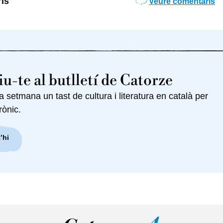
is
Veure comentaris
u-te al butlletí de Catorze
setmana un tast de cultura i literatura en català per
rònic.
’hi