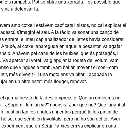
n els rampells. Pot semblar una xorrada, i és possible que
 vinc a defensar-la.
àvem amb cotxe i estàvem capficats i tristos, no cal explicar el
adascú s'imagini el seu. A la ràdio va sonar una cançó de
s enrere, el meu cap analitzador de lletres havia considerat
si. Ara bé, al cotxe, apareguda en aquella pesantor, va agafar
ensió. Anàvem pel camí de les bruixes, que és polsegós, i
a. Va aparcar al voral, vaig apujar la rodeta del volum, vam
í, sense que vingués a tomb, vam ballar, movent el cos –com
it, més divertit–, i una moto ens va pitar, i acabada la
jar en un altre estat: més lleuger, renovat.
s el germà bessó de la descompressió. Que un dimecres un
ui "¿Sopem i fem un vi?" i pensis: ¿per què no? Que, anant al
n local on fan les ungles i hi entris perquè te les pintin de
a ho sé, que semblen frivolitats, però no ho són del tot. Avui
 l'experiment que en Sergi Pàmies em va explicar en una