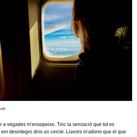
ouw
 a vegades m'ensopeixo. Tinc la sensació que tot es
e em desintegro dins un cercle. Llavors m'adono que el que