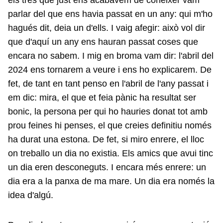
els tres que just ens acabàvem de conèixer vam
parlar del que ens havia passat en un any: qui m'ho
hagués dit, deia un d'ells. I vaig afegir: això vol dir
que d'aquí un any ens hauran passat coses que
encara no sabem. I mig en broma vam dir: l'abril del
2024 ens tornarem a veure i ens ho explicarem. De
fet, de tant en tant penso en l'abril de l'any passat i
em dic: mira, el que et feia pànic ha resultat ser
bonic, la persona per qui ho hauries donat tot amb
prou feines hi penses, el que creies definitiu només
ha durat una estona. De fet, si miro enrere, el lloc
on treballo un dia no existia. Els amics que avui tinc
un dia eren desconeguts. I encara més enrere: un
dia era a la panxa de ma mare. Un dia era només la
idea d'algú.