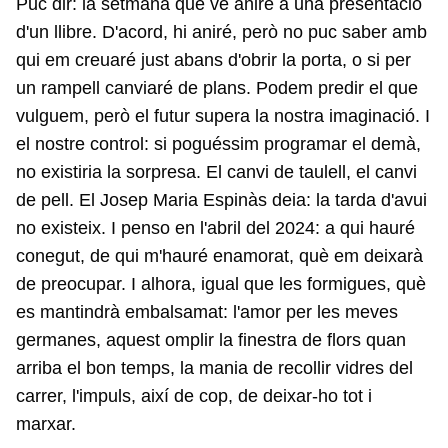
Puc dir: la setmana que ve aniré a una presentació
d'un llibre. D'acord, hi aniré, però no puc saber amb
qui em creuaré just abans d'obrir la porta, o si per
un rampell canviaré de plans. Podem predir el que
vulguem, però el futur supera la nostra imaginació. I
el nostre control: si poguéssim programar el demà,
no existiria la sorpresa. El canvi de taulell, el canvi
de pell. El Josep Maria Espinàs deia: la tarda d'avui
no existeix. I penso en l'abril del 2024: a qui hauré
conegut, de qui m'hauré enamorat, què em deixarà
de preocupar. I alhora, igual que les formigues, què
es mantindrà embalsamat: l'amor per les meves
germanes, aquest omplir la finestra de flors quan
arriba el bon temps, la mania de recollir vidres del
carrer, l'impuls, així de cop, de deixar-ho tot i
marxar.