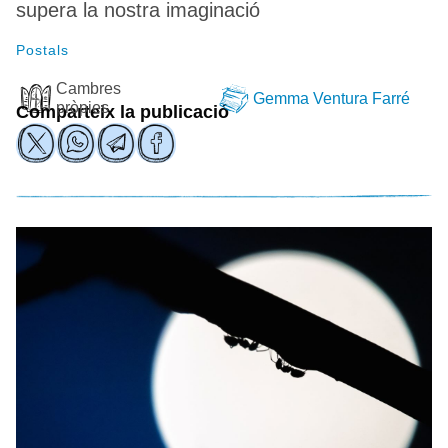
supera la nostra imaginació
Postals
Cambres
Gemma Ventura Farré
pròpies
Comparteix la publicació