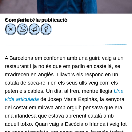
Foto: Colton Sturgeon
Comparteix la publicació
A Barcelona em confonen amb una guiri: vaig a un
restaurant i ja no és que em parlin en castellà, se
m'adrecen en anglès. I llavors els responc en un
català de soca-rel i en els seus ulls veig com els
peten els cables. Un dia, al tren, mentre llegia
Una
vida articulada
de Josep Maria Espinàs, la senyora
del costat em mirava amb orgull: pensava que era
una irlandesa que estava aprenent català amb
aquell totxo. Quan vaig a Escòcia o Irlanda i veig tot