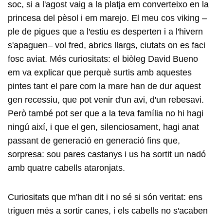
soc, si a l'agost vaig a la platja em converteixo en la
princesa del pèsol i em marejo. El meu cos viking –
ple de pigues que a l'estiu es desperten i a l'hivern
s'apaguen– vol fred, abrics llargs, ciutats on es faci
fosc aviat. Més curiositats: el biòleg David Bueno
em va explicar que perquè surtis amb aquestes
pintes tant el pare com la mare han de dur aquest
gen recessiu, que pot venir d'un avi, d'un rebesavi.
Però també pot ser que a la teva família no hi hagi
ningú així, i que el gen, silenciosament, hagi anat
passant de generació en generació fins que,
sorpresa: sou pares castanys i us ha sortit un nadó
amb quatre cabells ataronjats.
Curiositats que m'han dit i no sé si són veritat: ens
triguen més a sortir canes, i els cabells no s'acaben