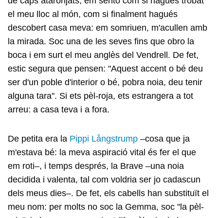
de caps ataronjats, em sento com si hagués trobat
el meu lloc al món, com si finalment hagués
descobert casa meva: em somriuen, m'acullen amb
la mirada. Soc una de les seves fins que obro la
boca i em surt el meu anglès del Vendrell. De fet,
estic segura que pensen: "Aquest accent o bé deu
ser d'un poble d'interior o bé, pobra noia, deu tenir
alguna tara". Si ets pèl-roja, ets estrangera a tot
arreu: a casa teva i a fora.
De petita era la
Pippi Långstrump
–cosa que ja
m'estava bé: la meva aspiració vital és fer el que
em roti–, i temps després, la Brave –una noia
decidida i valenta, tal com voldria ser jo cadascun
dels meus dies–. De fet, els cabells han substituït el
meu nom: per molts no soc la Gemma, soc "la pèl-