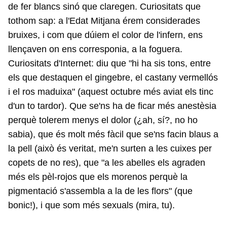
de fer blancs sinó que claregen. Curiositats que
tothom sap: a l'Edat Mitjana érem considerades
bruixes, i com que dúiem el color de l'infern, ens
llençaven on ens corresponia, a la foguera.
Curiositats d'Internet: diu que "hi ha sis tons, entre
els que destaquen el gingebre, el castany vermellós
i el ros maduixa" (aquest octubre més aviat els tinc
d'un to tardor). Que se'ns ha de ficar més anestèsia
perquè tolerem menys el dolor (¿ah, sí?, no ho
sabia), que és molt més fàcil que se'ns facin blaus a
la pell (això és veritat, me'n surten a les cuixes per
copets de no res), que "a les abelles els agraden
més els pèl-rojos que els morenos perquè la
pigmentació s'assembla a la de les flors" (que
bonic!), i que som més sexuals (mira, tu).