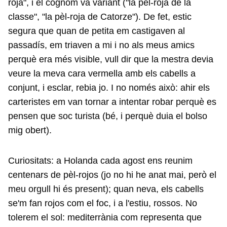
roja", i el cognom va variant ("la pèl-roja de la
classe", "la pèl-roja de Catorze"). De fet, estic
segura que quan de petita em castigaven al
passadís, em triaven a mi i no als meus amics
perquè era més visible, vull dir que la mestra devia
veure la meva cara vermella amb els cabells a
conjunt, i esclar, rebia jo.
I no només això: ahir els
carteristes em van tornar a intentar robar perquè es
pensen que soc turista (bé, i perquè duia el bolso
mig obert).
Curiositats: a Holanda cada agost ens reunim
centenars de pèl-rojos (jo no hi he anat mai, però el
meu orgull hi és present); quan neva, els cabells
se'm fan rojos com el foc, i a l'estiu, rossos. No
tolerem el sol: mediterrània com representa que