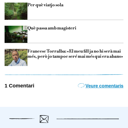
Per què viatjo sola
Què passa amb magisteri
Francesc Torralba: «El meu fill ja no hi serà mai
més, però jo tampoc seré mai més qui era abans»
1 Comentari
Veure comentaris