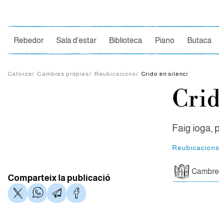
Ce
Rebedor
Sala d'estar
Biblioteca
Piano
Butaca
Catorze
/
Cambres pròpies
/
Reubicacions
/
Crido en silenci
Crid
Faig ioga, 
Reubicacion
Cambres
Comparteix la publicació