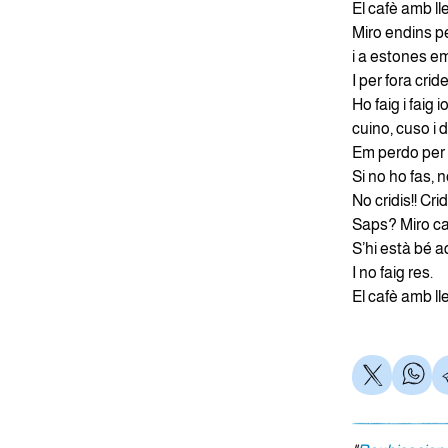
El cafè amb lle
Miro endins pe
i a estones em
I per fora cri
Ho faig i faig i
cuino, cuso i
Em perdo per l
Si no ho fas, n
No cridis!! Cri
Saps? Miro ca
S’hi està bé aq
I no faig res.
El cafè amb lle