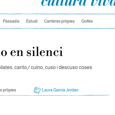
rcador
Passadís
Estudi
Cambres pròpies
Golfes
o en silenci
pilates, canto,/ cuino, cuso i descuso coses
s
 pròpies
Laura Garcia Jordan