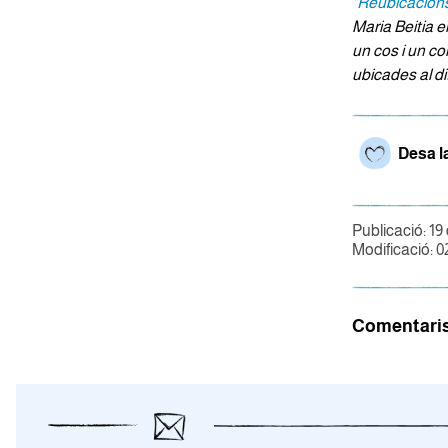
"
Reubicacion
Maria Beitia 
un cos i un co
ubicades al di
Desa l
Publicació: 19
Modificació: 0
Comentari