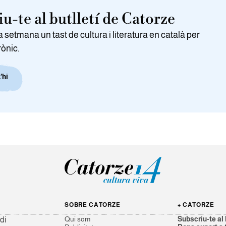
u-te al butlletí de Catorze
setmana un tast de cultura i literatura en català per
rònic.
’hi
SOBRE CATORZE
+ CATORZE
Qui som
Subscriu-te al 
di