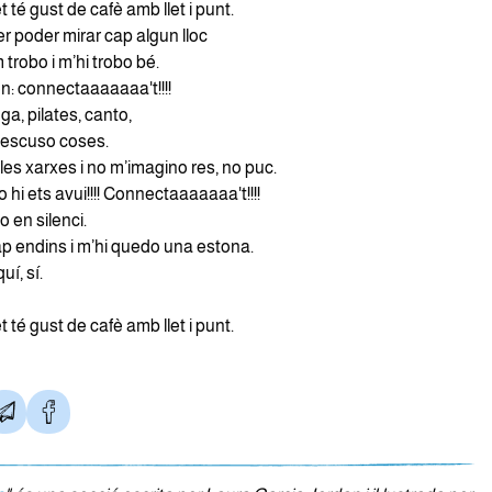
t té gust de cafè amb llet i punt.
r poder mirar cap algun lloc
 trobo i m’hi trobo bé.
den: connectaaaaaaa't!!!!
oga, pilates, canto,
 descuso coses.
es xarxes i no m’imagino res, no puc.
o hi ets avui!!!! Connectaaaaaaa't!!!!
do en silenci.
p endins i m’hi quedo una estona.
uí, sí.
t té gust de cafè amb llet i punt.