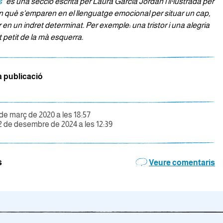
s
" és una secció escrita per Laura Garcia Jordan i il·lustrada per
en què s'emparen en el llenguatge emocional per situar un cap,
r en un indret determinat. Per exemple: una tristor i una alegria
t petit de la mà esquerra.
a publicació
 de març de 2020 a les 18:57
2 de desembre de 2024 a les 12:39
s
Veure comentaris