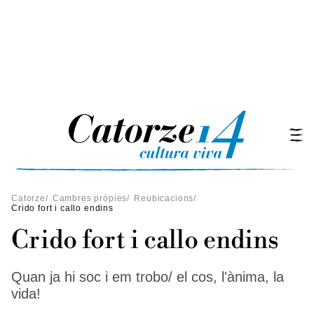
Catorze
/
Cambres pròpies
/
Reubicacions
/
Crido fort i callo endins
Crido fort i callo endins
Quan ja hi soc i em trobo/ el cos, l'ànima, la
vida!