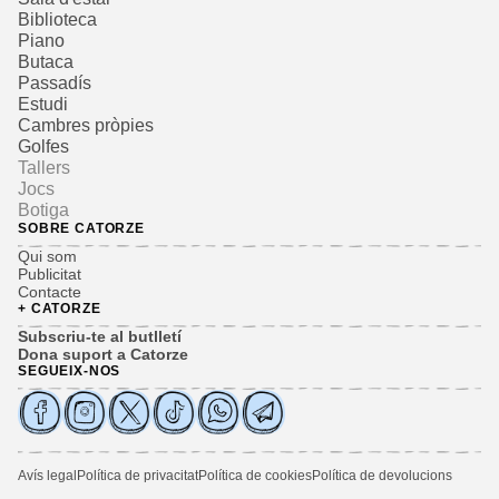
Biblioteca
Piano
Butaca
Passadís
Estudi
Cambres pròpies
Golfes
Tallers
Jocs
Botiga
SOBRE CATORZE
Qui som
Publicitat
Contacte
+ CATORZE
Subscriu-te al butlletí
Dona suport a Catorze
SEGUEIX-NOS
Avís legal
Política de privacitat
Política de cookies
Política de devolucions