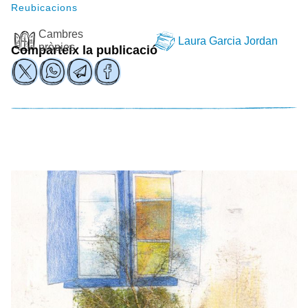
Reubicacions
Cambres
Laura Garcia Jordan
pròpies
Comparteix la publicació