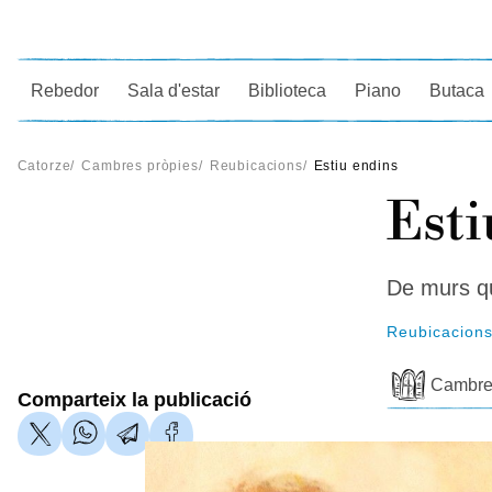
Ce
Rebedor
Sala d'estar
Biblioteca
Piano
Butaca
Catorze
/
Cambres pròpies
/
Reubicacions
/
Estiu endins
Esti
De murs q
Reubicacion
Cambre
Comparteix la publicació