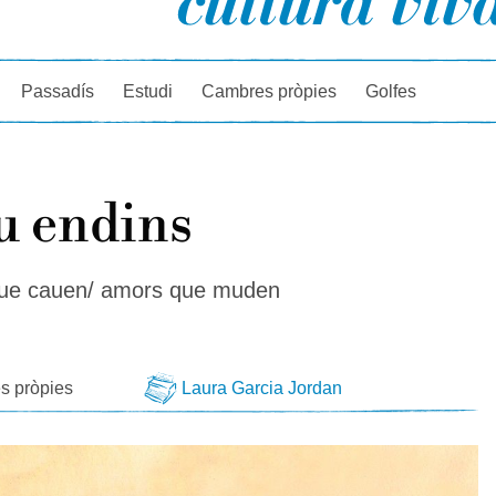
rcador
Passadís
Estudi
Cambres pròpies
Golfes
u endins
ue cauen/ amors que muden
s
s pròpies
Laura Garcia Jordan