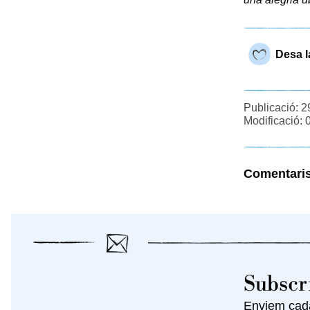
Desa l
Publicació: 2
Modificació: 
Comentari
Subscri
Enviem cada 