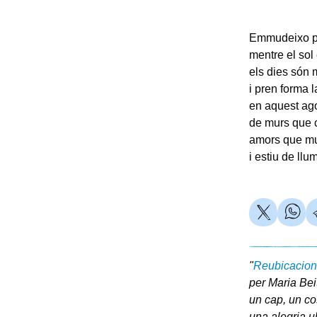
Emmudeixo pe
mentre el sol 
els dies són 
i pren forma l
en aquest ag
de murs que 
amors que m
i estiu de llu
"
Reubicacion
per Maria Bei
un cap, un cos
una alegria ub