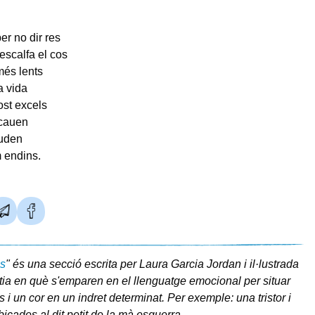
r no dir res
escalfa el cos
més lents
a vida
ost excels
cauen
uden
m endins.
s
" és una secció escrita per Laura Garcia Jordan i il·lustrada
tia en què s'emparen en el llenguatge emocional per situar
 i un cor en un indret determinat. Per exemple: una tristor i
icades al dit petit de la mà esquerra.