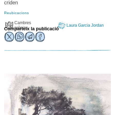
criden
Reubicacions
Cambres
Laura Garcia Jordan
pròpies
Comparteix la publicació