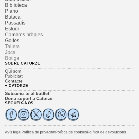
Biblioteca
Piano
Butaca
Passadís
Estudi
Cambres pròpies
Golfes
Tallers
Jocs
Botiga
SOBRE CATORZE
Qui som
Publicitat
Contacte
+ CATORZE
Subscriu-te al butlletí
Dona suport a Catorze
SEGUEIX-NOS
Avís legal
Política de privacitat
Política de cookies
Política de devolucions