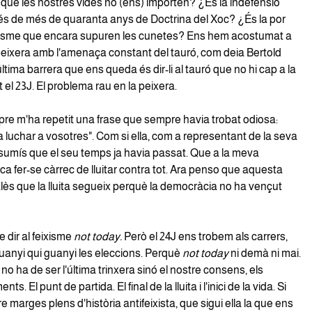
 que les nostres vides no (ens) importen? ¿És la indefensió
s de més de quaranta anys de Doctrina del Xoc? ¿És la por
ixisme que encara supuren les cunetes? Ens hem acostumat a
peixera amb l'amenaça constant del tauró, com deia Bertold
'última barrera que ens queda és dir-li al tauró que no hi cap a la
 el 23J. El problema rau en la peixera.
e m'ha repetit una frase que sempre havia trobat odiosa:
 luchar a vosotres". Com si ella, com a representant de la seva
sumís que el seu temps ja havia passat. Que a la meva
oca fer-se càrrec de lluitar contra tot. Ara penso que aquesta
lès que la lluita segueix perquè la democràcia no ha vençut
e dir al feixisme
not today.
Però el 24J ens trobem als carrers,
 guanyi qui guanyi les eleccions. Perquè
not today
ni demà ni mai.
 no ha de ser l'última trinxera sinó el nostre consens, els
s. El punt de partida. El final de la lluita i l'inici de la vida. Si
marges plens d'història antifeixista, que sigui ella la que ens