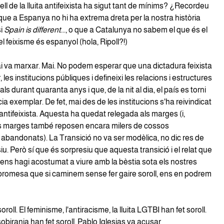
ll de la lluita antifeixista ha sigut tant de mínims? ¿Recordeu
que a Espanya no hi ha extrema dreta per la nostra història
si
Spain is different
..., o que a Catalunya no sabem el que és el
el feixisme és espanyol (hola, Ripoll?!)
ai va marxar. Mai. No podem esperar que una dictadura feixista
 les institucions públiques i defineixi les relacions i estructures
rals durant quaranta anys i que, de la nit al dia, el país es torni
 exemplar. De fet, mai des de les institucions s'ha reivindicat
ntifeixista. Aquesta ha quedat relegada als marges (i,
als marges també reposen encara milers de cossos
s abandonats). La Transició no va ser modèlica, no dic res de
iu. Però sí que és sorpresiu que aquesta transició i el relat que
 ens hagi acostumat a viure amb la bèstia sota els nostres
promesa que si caminem sense fer gaire soroll, ens en podrem
roll. El feminisme, l'antiracisme, la lluita LGTBI han fet soroll.
 sobirania han fet soroll. Pablo Iglesias va acusar