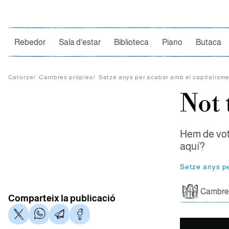
Ce
Rebedor
Sala d'estar
Biblioteca
Piano
Butaca
Catorze
/
Cambres pròpies
/
Setze anys per acabar amb el capitalism
Not 
Hem de vot
aquí?
Setze anys p
Cambres
Comparteix la publicació