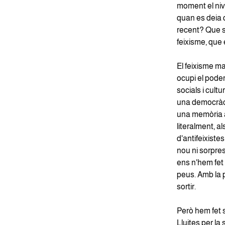
moment el nive
quan es deia 
recent? Que 
feixisme, que 
El feixisme m
ocupi el poder,
socials i cultu
una democràcia
una memòria a
literalment, 
d'antifeixiste
nou ni sorpres
ens n'hem fet
peus. Amb la 
sortir.
Però hem fet so
Lluites per la