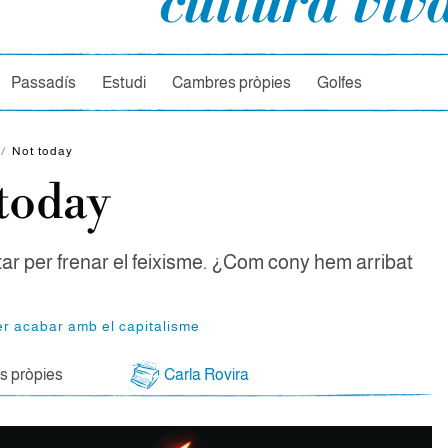
rcador
Passadís
Estudi
Cambres pròpies
Golfes
e
/
Not today
today
ar per frenar el feixisme. ¿Com cony hem arribat
er acabar amb el capitalisme
 pròpies
Carla Rovira