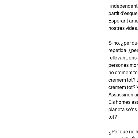
l'independenti
partit d'esque
Esperant amen
nostres vides.
Si no, ¿per q
repetida: ¿p
rellevant: ens
persones moren
ho cremem tot
cremem tot? L
cremem tot? V
Assassinen un
Els homes ass
planeta se'ns 
tot?
¿Per què no h