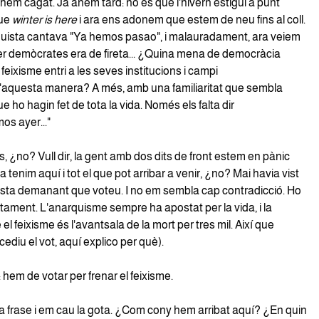
hem cagat. Ja anem tard: no és que l'hivern estigui a punt
que
winter is here
i ara ens adonem que estem de neu fins al coll.
nquista cantava "Ya hemos pasao", i malauradament, ara veiem
er demòcrates era de fireta... ¿Quina mena de democràcia
feixisme entri a les seves institucions i campi
'aquesta manera? A més, amb una familiaritat que sembla
 ho hagin fet de tota la vida. Només els falta dir
s ayer..."
 ¿no? Vull dir, la gent amb dos dits de front estem en pànic
ja tenim aquí i tot el que pot arribar a venir, ¿no? Mai havia vist
ista demanant que voteu. I no em sembla cap contradicció. Ho
tament. L'anarquisme sempre ha apostat per la vida, i la
 el feixisme és l'avantsala de la mort per tres mil. Així que
 cediu el vot, aquí explico per què).
em de votar per frenar el feixisme.
a frase i em cau la gota. ¿Com cony hem arribat aquí? ¿En quin