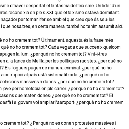
sme d'haver despertat el fantasma del feixisme. Un líder d'un
rres reconeixia en ple s.XXI que el feixisme estava dormitant.
açador per tornar i fer-se amb el que creu que és seu: les
 I que nosaltres, en certa manera, també ho tenim assumit així.
uè no ho cremem tot? Últimament, aquesta és la frase més
er què no ho cremem tot? Cada vegada que succeeix quelcom
 apugen la llum: ¿per què no ho cremem tot? Vint-i-tres
 a la tanca de Melilla per les polítiques racistes: ¿per què no
? Els lloguers pugen de manera criminal: ¿per què no ho
a corrupció al país està sistematitzada: ¿per què no ho
iolacions massives a dones: ¿per què no ho cremem tot?
 jove per homofòbia en ple carrer: ¿per què no ho cremem tot?
assins que maten dones: ¿per què no ho cremem tot? El
desfà i el govern vol ampliar l'aeroport: ¿per què no ho cremem
o cremem tot? ¿Per què no es donen protestes massives i