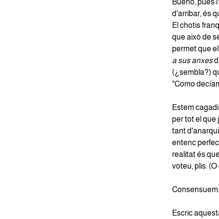
Bueno, pues l'
d'arribar, és 
El chotis fra
que això de s
permet que el 
a sus anxes
d
(¿sembla?) que
"Como decíamo
Estem cagadis,
per tot el que 
tant d'anarqu
entenc perfec
realitat és que
voteu, plis. (O
Consensuem: h
Escric aquest