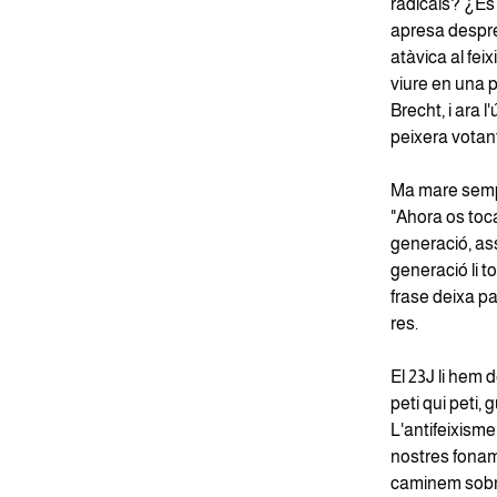
radicals? ¿És
apresa despré
atàvica al fe
viure en una 
Brecht, i ara l
peixera votant
Ma mare sempr
"Ahora os toca
generació, as
generació li t
frase deixa pa
res.
El 23J li hem d
peti qui peti,
L'antifeixisme
nostres fonament
caminem sobre 