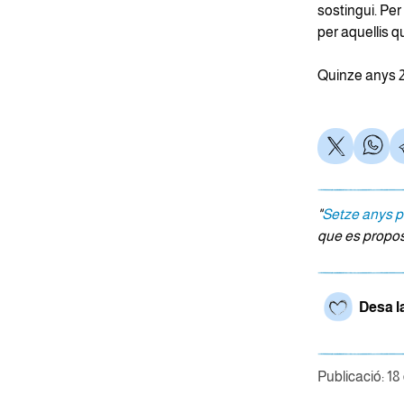
sostingui. Per
per aquellis qu
Quinze anys 25
"
Setze anys p
que es propos
Desa l
Publicació: 18 