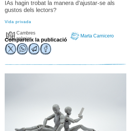
IAs hagin trobat la manera d’ajustar-se als
gustos dels lectors?
Vida privada
Cambres
Marta Carnicero
pròpies
Comparteix la publicació