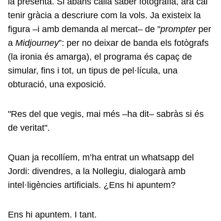
la presenta. Si abans calia saber fotografia, ara cal
tenir gràcia a descriure com la vols. Ja existeix la
figura –i amb demanda al mercat– de "
prompter
per
a
Midjourney
”: per no deixar de banda els fotògrafs
(la ironia és amarga), el programa és capaç de
simular, fins i tot, un tipus de pel·lícula, una
obturació, una exposició.
"Res del que vegis, mai més –ha dit– sabràs si és
de veritat".
Quan ja recollíem, m’ha entrat un whatsapp del
Jordi: divendres, a la Nollegiu, dialogarà amb
intel·ligències artificials. ¿Ens hi apuntem?
Ens hi apuntem. I tant.