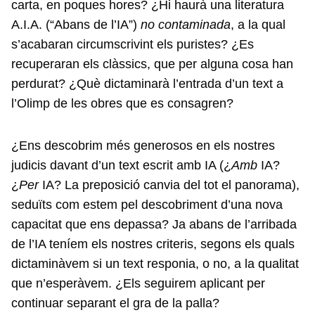
carta, en poques hores? ¿Hi haurà una literatura
A.I.A. (“Abans de l’IA”)
no
contaminada
, a la qual
s’acabaran circumscrivint els puristes? ¿Es
recuperaran els clàssics, que per alguna cosa han
perdurat? ¿Què dictaminarà l’entrada d’un text a
l’Olimp de les obres que es consagren?
¿Ens descobrim més generosos en els nostres
judicis davant d’un text escrit amb IA (¿
Amb
IA?
¿
Per
IA? La preposició canvia del tot el panorama),
seduïts com estem pel descobriment d’una nova
capacitat que ens depassa? Ja abans de l’arribada
de l’IA teníem els nostres criteris, segons els quals
dictaminàvem si un text responia, o no, a la qualitat
que n’esperàvem. ¿Els seguirem aplicant per
continuar separant el gra de la palla?