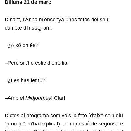
Dilluns 21 de març
Dinant, l’Anna m'ensenya unes fotos del seu
compte d'Instagram.
–¿Això on és?
–Però si t'ho estic dient, tia!
–¿Les has fet tu?
–Amb el
Midjourney
! Clar!
Dictes al programa com vols la foto (d'això se'n diu
"prompt", m’ha explicat) i, en qüestió de segons, te