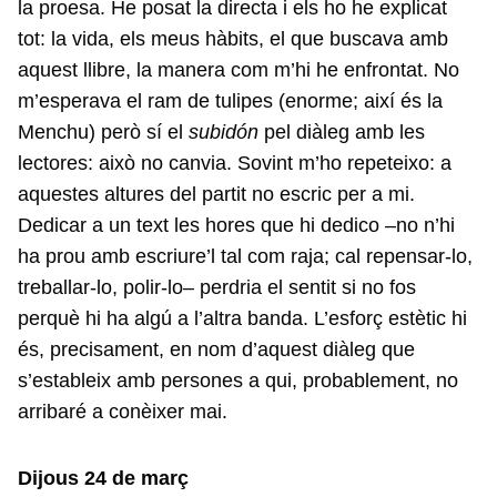
la proesa. He posat la directa i els ho he explicat
tot: la vida, els meus hàbits, el que buscava amb
aquest llibre, la manera com m’hi he enfrontat. No
m’esperava el ram de tulipes (enorme; així és la
Menchu) però sí el
subidón
pel diàleg amb les
lectores: això no canvia. Sovint m’ho repeteixo: a
aquestes altures del partit no escric per a mi.
Dedicar a un text les hores que hi dedico –no n’hi
ha prou amb escriure’l tal com raja; cal repensar-lo,
treballar-lo, polir-lo– perdria el sentit si no fos
perquè hi ha algú a l’altra banda. L’esforç estètic hi
és, precisament, en nom d’aquest diàleg que
s’estableix amb persones a qui, probablement, no
arribaré a conèixer mai.
Dijous 24 de març