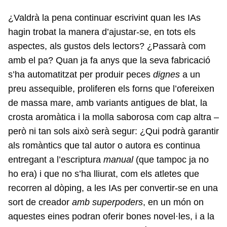
¿Valdrà la pena continuar escrivint quan les IAs
hagin trobat la manera d’ajustar-se, en tots els
aspectes, als gustos dels lectors? ¿Passarà com
amb el pa? Quan ja fa anys que la seva fabricació
s’ha automatitzat per produir peces
dignes
a un
preu assequible, proliferen els forns que l’ofereixen
de massa mare, amb variants antigues de blat, la
crosta aromàtica i la molla saborosa com cap altra –
però ni tan sols això serà segur: ¿Qui podrà garantir
als romàntics que tal autor o autora es continua
entregant a l’escriptura
manual
(que tampoc ja no
ho era) i que no s’ha lliurat, com els atletes que
recorren al dòping, a les IAs per convertir-se en una
sort de creador
amb superpoders
, en un món on
aquestes eines podran oferir bones novel·les, i a la