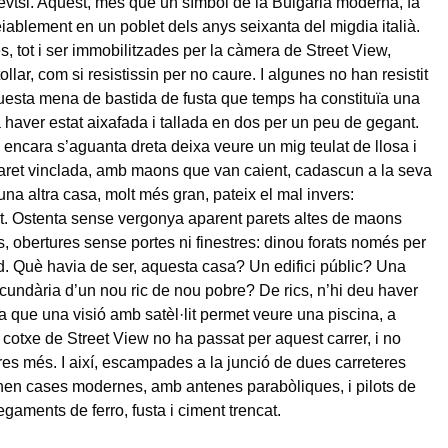
evtsi. Aquest, més que un símbol de la Bulgària moderna, fa
iablement en un poblet dels anys seixanta del migdia italià.
, tot i ser immobilitzades per la càmera de Street View,
llar, com si resistissin per no caure. I algunes no han resistit
esta mena de bastida de fusta que temps ha constituïa una
haver estat aixafada i tallada en dos per un peu de gegant.
 encara s’aguanta dreta deixa veure un mig teulat de llosa i
aret vinclada, amb maons que van caient, cadascun a la seva
una altra casa, molt més gran, pateix el mal invers:
t. Ostenta sense vergonya aparent parets altes de maons
, obertures sense portes ni finestres: dinou forats només per
d. Què havia de ser, aquesta casa? Un edifici públic? Una
cundària d’un nou ric de nou pobre? De rics, n’hi deu haver
a que una visió amb satèl·lit permet veure una piscina, a
l cotxe de Street View no ha passat per aquest carrer, i no
 res més. I així, escampades a la junció de dues carreteres
rnen cases modernes, amb antenes parabòliques, i pilots de
gaments de ferro, fusta i ciment trencat.