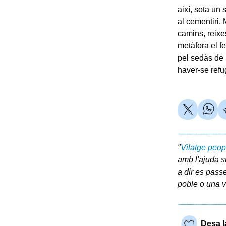
així, sota un 
al cementiri.
camins, reixes
metàfora el f
pel sedàs de 
haver-se refu
"
Vilatge peop
amb l'ajuda s
a dir es pass
poble o una vi
Desa l