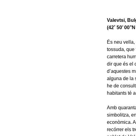
Valevtsi, Bul
(42˚ 50’ 00’’N 
És neu vella,
tossuda, que t
carretera hum
dir que és el
d’aquestes mu
alguna de la s
he de consult
habitants té 
Amb quaranta
simbolitza, en
econòmica. Aq
recórrer els 