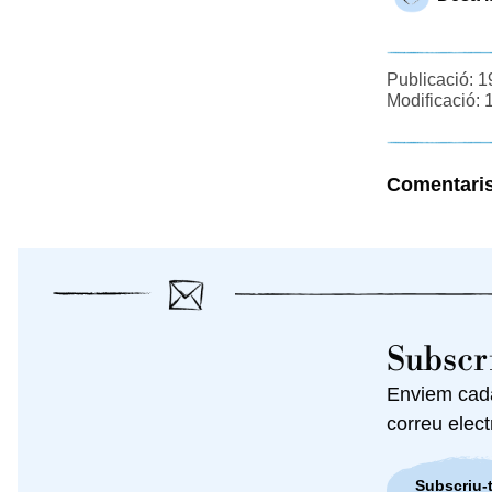
Publicació: 1
Modificació: 
Comentari
Subscri
Enviem cada 
correu elect
Subscriu-t