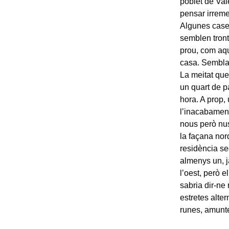
poblet de Val
pensar irreme
Algunes cases
semblen tronto
prou, com aqu
casa. Sembla 
La meitat que
un quart de p
hora. A prop, 
l’inacabamen
nous però nus
la façana nor
residència se
almenys un, j
l’oest, però e
sabria dir-ne
estretes alte
runes, amunte