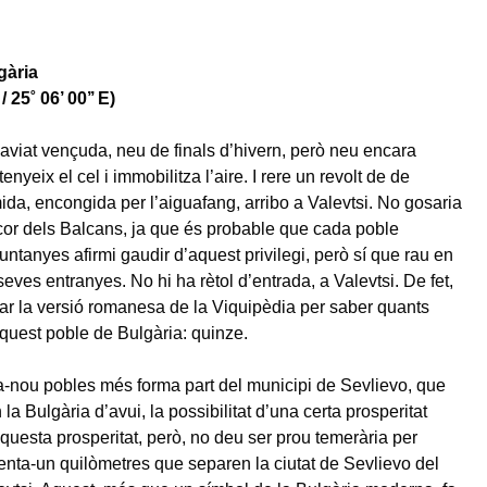
gària
/ 25˚ 06’ 00’’ E)
 aviat vençuda, neu de finals d’hivern, però neu encara
enyeix el cel i immobilitza l’aire. I rere un revolt de de
ida, encongida per l’aiguafang, arribo a Valevtsi. No gosaria
 cor dels Balcans, ja que és probable que cada poble
ntanyes afirmi gaudir d’aquest privilegi, però sí que rau en
eves entranyes. No hi ha rètol d’entrada, a Valevtsi. De fet,
ar la versió romanesa de la Viquipèdia per saber quants
aquest poble de Bulgària: quinze.
-nou pobles més forma part del municipi de Sevlievo, que
 la Bulgària d’avui, la possibilitat d’una certa prosperitat
uesta prosperitat, però, no deu ser prou temerària per
trenta-un quilòmetres que separen la ciutat de Sevlievo del