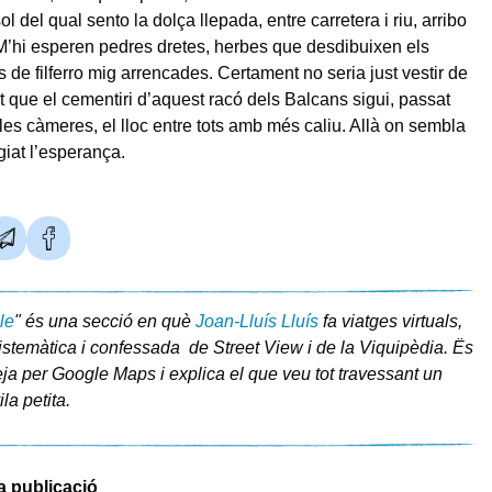
sol del qual sento la dolça llepada, entre carretera i riu, arribo
 M’hi esperen pedres dretes, herbes que desdibuixen els
 de filferro mig arrencades. Certament no seria just vestir de
et que el cementiri d’aquest racó dels Balcans sigui, passat
les càmeres, el lloc entre tots amb més caliu. Allà on sembla
giat l’esperança.
le
" és una secció en què
Joan-Lluís Lluís
fa viatges virtuals,
istemàtica i confessada de Street View i de la Viquipèdia. Ës
eja per Google Maps i explica el que veu tot travessant un
la petita.
a publicació