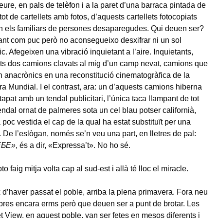
ure, en pals de telèfon i a la paret d’una barraca pintada de
 tot de cartellets amb fotos, d’aquests cartellets fotocopiats
 els familiars de persones desaparegudes. Qui deuen ser?
ant com puc però no aconsegueixo desxifrar ni un sol
·lic. Afegeixen una vibració inquietant a l’aire. Inquietants,
ts dos camions clavats al mig d’un camp nevat, camions que
 anacrònics en una reconstitució cinematogràfica de la
 Mundial. I el contrast, ara: un d’aquests camions hiberna
tapat amb un tendal publicitari, l’única taca llampant de tot
endal ornat de palmeres sota un cel blau potser californià,
poc vestida el cap de la qual ha estat substituït per una
. De l’eslògan, només se’n veu una part, en lletres de pal:
ЕБЕ
»
, és a dir, «Expressa’t». No ho sé.
o faig mitja volta cap al sud-est i allà té lloc el miracle.
d’haver passat el poble, arriba la plena primavera. Fora neu
Arbres encara erms però que deuen ser a punt de brotar. Les
et View, en aquest poble, van ser fetes en mesos diferents i