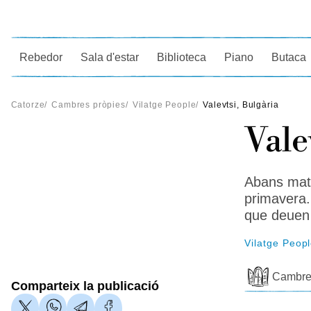
Ce
Rebedor
Sala d'estar
Biblioteca
Piano
Butaca
Catorze
/
Cambres pròpies
/
Vilatge People
/
Valevtsi, Bulgària
Vale
Abans mate
primavera.
que deuen 
Vilatge Peop
Cambre
Comparteix la publicació