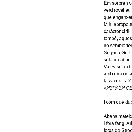
Em sorprèn ve
verd rovellat,
que enganxen
M’hi apropo t
caràcter ciríl
també, aques
no semblarien
Segona Guerra
sota un abric 
Valevtsi, un t
amb una noia 
tassa de cafè
«
ИЗРАЗИ С
I com que dubt
Abans mateix 
i fora fang. 
fotos de Stre