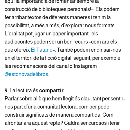
aquí la importància de fomentar sempre la
construcció de biblioteques personals!–. Els podem
fer arribar textos de diferents maneres i tenim la
possibilitat, a més a més, d'explorar nous formats.
L'oralitat pot jugar un paper important i els
audiocontes poden ser un bon recurs –com ara els
que ofereix
El Tatano
–. També podem endinsar-nos
en el territori de la ficció digital, seguint, per exemple,
les recomanacions del canal d’Instagram
@estonovadelibros
.
9.
La lectura és
compartir
.
Parlar sobre allò que hem llegit és clau, tant per sentir-
nos part d’una comunitat lectora, com per poder
construir significats de manera compartida. Com
afrontar ara aquest repte? Caldrà ser curosos i tenir