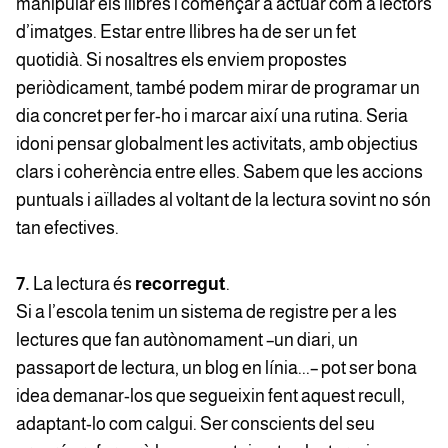
manipular els llibres i començar a actuar com a lectors
d’imatges. Estar entre llibres ha de ser un fet
quotidià. Si nosaltres els enviem propostes
periòdicament, també podem mirar de programar un
dia concret per fer-ho i marcar així una rutina. Seria
idoni pensar globalment les activitats, amb objectius
clars i coherència entre elles. Sabem que les accions
puntuals i aïllades al voltant de la lectura sovint no són
tan efectives.
7.
La lectura és
recorregut
.
Si a l’escola tenim un sistema de registre per a les
lectures que fan autònomament –un diari, un
passaport de lectura, un blog en línia...– pot ser bona
idea demanar-los que segueixin fent aquest recull,
adaptant-lo com calgui. Ser conscients del seu