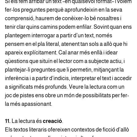
Si els fem arribar un text –en qualsevol format– i volem
fer-los preguntes perquè aprofundeixin en la seva
comprensió, haurem de conèixer-lo bé nosaltres i
tenir clar quins camins podem enfilar. Sovint quan ens
plantegem interrogar a partir d’un text, només
pensem en el pla literal, atenent tan sols a allò que hi
apareix explícitament. Cal anar més enllà i idear
qüestions que situïn el lector com a subjecte actiu, i
plantejar-li preguntes que li permetin, mitjançant la
inferència i a partir d’indicis, interpretar el text i accedir
a significats més profunds. Veure la lectura com un
joc de pistes ens obre un món de possibilitats per fer-
la més apassionant.
11.
La lectura és
creació
.
Els textos literaris ofereixen contextos de ficció d’allò