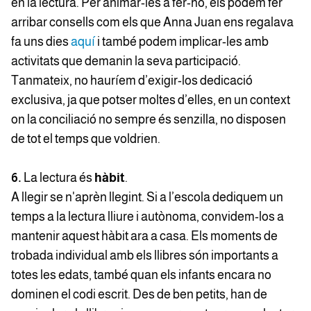
en la lectura. Per animar-les a fer-ho, els podem fer
arribar consells com els que Anna Juan ens regalava
fa uns dies
aquí
i també podem implicar-les amb
activitats que demanin la seva participació.
Tanmateix, no hauríem d’exigir-los dedicació
exclusiva, ja que potser moltes d’elles, en un context
on la conciliació no sempre és senzilla, no disposen
de tot el temps que voldrien.
6.
La lectura és
hàbit
.
A llegir se n'aprèn llegint. Si a l’escola dediquem un
temps a la lectura lliure i autònoma, convidem-los a
mantenir aquest hàbit ara a casa. Els moments de
trobada individual amb els llibres són importants a
totes les edats, també quan els infants encara no
dominen el codi escrit. Des de ben petits, han de