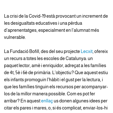
La crisi de la Covid-19 està provocant un increment de
les desigualtats educatives i una pèrdua
d’aprenentatges, especialment en l’alumnat més
vulnerable.
La Fundació Bofill, des del seu projecte
Lecxit
, ofereix
un recurs a totes les escoles de Catalunya: un
paquet lector, amè i enriquidor, adreçat a les famílies
de 4t, 5è i 6è de primària. L'objectiu? Que aquest estiu
els infants promoguin l'hàbit i el gust per la lectura, i
que les famílies tinguin els recursos per acompanyar-
los de la millor manera possible. Com es pot fer
arribar? En aquest
enllaç
us donen algunes idees per
citar els pares i mares, o, si és complicat, enviar-los-hi