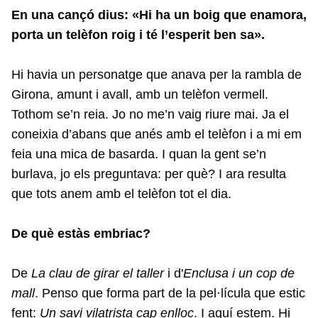
En una cançó dius: «Hi ha un boig que enamora,
porta un telèfon roig i té l’esperit ben sa».
Hi havia un personatge que anava per la rambla de
Girona, amunt i avall, amb un telèfon vermell.
Tothom se’n reia. Jo no me’n vaig riure mai. Ja el
coneixia d’abans que anés amb el telèfon i a mi em
feia una mica de basarda. I quan la gent se’n
burlava, jo els preguntava: per què? I ara resulta
que tots anem amb el telèfon tot el dia.
De què estàs embriac?
De
La clau de girar el taller
i d'
Enclusa i un cop de
mall
. Penso que forma part de la pel·lícula que estic
fent:
Un savi vilatrista cap enlloc
. I aquí estem. Hi