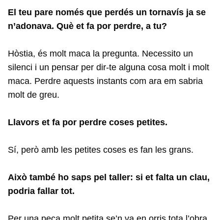
El teu pare només que perdés un tornavís ja se
n’adonava. Què et fa por perdre, a tu?
Hòstia, és molt maca la pregunta. Necessito un
silenci i un pensar per dir-te alguna cosa molt i molt
maca. Perdre aquests instants com ara em sabria
molt de greu.
Llavors et fa por perdre coses petites.
Sí, però amb les petites coses es fan les grans.
Això també ho saps pel taller: si et falta un clau,
podria fallar tot.
Per una peça molt petita se’n va en orris tota l’obra.