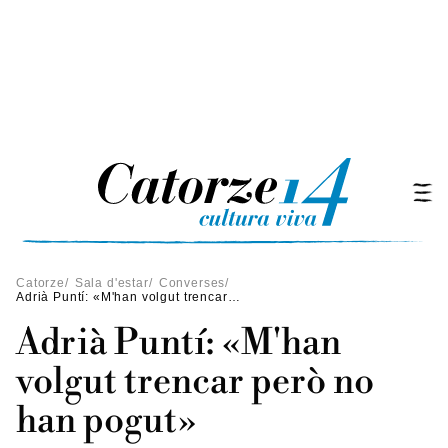
Catorze
/
Sala d'estar
/
Converses
/
Adrià Puntí: «M'han volgut trencar però no han pogut»
Adrià Puntí: «M'han
volgut trencar però no
han pogut»