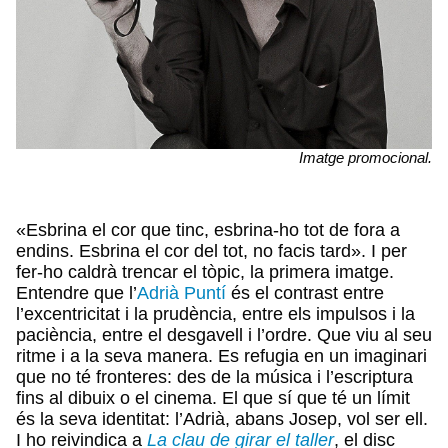
Imatge promocional.
«Esbrina el cor que tinc, esbrina-ho tot de fora a
endins. Esbrina el cor del tot, no facis tard». I per
fer-ho caldrà trencar el tòpic, la primera imatge.
Entendre que l’
Adrià Puntí
és el contrast entre
l’excentricitat i la prudència, entre els impulsos i la
paciència, entre el desgavell i l’ordre. Que viu al seu
ritme i a la seva manera. Es refugia en un imaginari
que no té fronteres: des de la música i l’escriptura
fins al dibuix o el cinema. El que sí que té un límit
és la seva identitat: l’Adrià, abans Josep, vol ser ell.
I ho reivindica a
La clau de girar el taller
, el disc