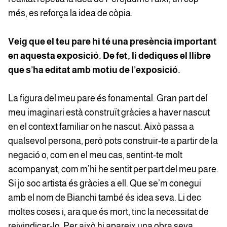
més, es reforça la idea de còpia.
Veig que el teu pare hi té una presència important
en aquesta exposició. De fet, li dediques el llibre
que s’ha editat amb motiu de l’exposició.
La figura del meu pare és fonamental. Gran part del
meu imaginari està construït gràcies a haver nascut
en el context familiar on he nascut. Això passa a
qualsevol persona, però pots construir-te a partir de la
negació o, com en el meu cas, sentint-te molt
acompanyat, com m’hi he sentit per part del meu pare.
Si jo soc artista és gràcies a ell. Que se’m conegui
amb el nom de Bianchi també és idea seva. Li dec
moltes coses i, ara que és mort, tinc la necessitat de
reivindicar-lo. Per això hi apareix una obra seva,