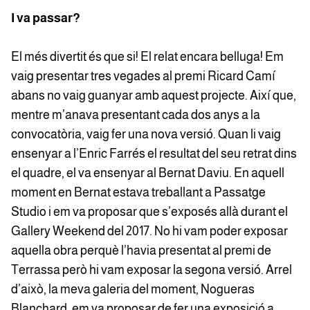
I va passar?
El més divertit és que si! El relat encara belluga! Em
vaig presentar tres vegades al premi Ricard Camí
abans no vaig guanyar amb aquest projecte. Així que,
mentre m’anava presentant cada dos anys a la
convocatòria, vaig fer una nova versió. Quan li vaig
ensenyar a l’Enric Farrés el resultat del seu retrat dins
el quadre, el va ensenyar al Bernat Daviu. En aquell
moment en Bernat estava treballant a Passatge
Studio i em va proposar que s’exposés allà durant el
Gallery Weekend del 2017. No hi vam poder exposar
aquella obra perquè l’havia presentat al premi de
Terrassa però hi vam exposar la segona versió. Arrel
d’això, la meva galeria del moment, Nogueras
Blanchard, em va proposar de fer una exposició a