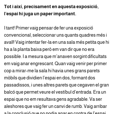
Tot i així, precisament en aquesta exposició,
l’espai hi juga un paper important.
I tant! Primer vaig pensar de fer una exposició
convencional, seleccionar uns quants quadres més i
avall! Vaig intentar fer-la en una sala més petita que hi
ha a la planta baixa però em van dir que no era
possible. I a mesura que m’anaven sorgint dificultats
em vaig anar engrescant. Quan vaig venir per primer
cop a mirar-me la sala hi havia unes grans parets
mòbils que dividien l’espai en dos, formant dos
passadissos, i unes altres parets que cegaven el gran
balcó que permet veure el vestíbul d’entrada. Era un
espai que no em resultava gens agradable. Va ser
aleshores que vaig fer un canvi de rumb. Vaig arribar
a la conclusió que no podia anar en contra de l’espai,