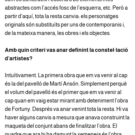
abstractes com l’accés fosc de l’esquerra, etc. Però a
partir d’aquí, tota la resta canvia: els personatges
originals són substituïts per uns de contemporanis i,
de la mateixa manera, les obres i els objectes.
Amb quin criteri vas anar definint la constel·lació
d’artistes?
Intuïtivament. La primera obra que em va venir al cap
és la del pavelló de Martí Ansón. Simplement perquè
el volum del pavelló és el primer que em va venir al
cap quan em vaig estar mirant amb deteniment l’obra
de Fortuny. Després va anar venint tota la resta. Hi va
haver alguns canvis a mesura que anava construint la
maqueta del conjunt abans de finalitzar l’obra. El
quadre que ara hi ha damunt la xemeneia és l’obra