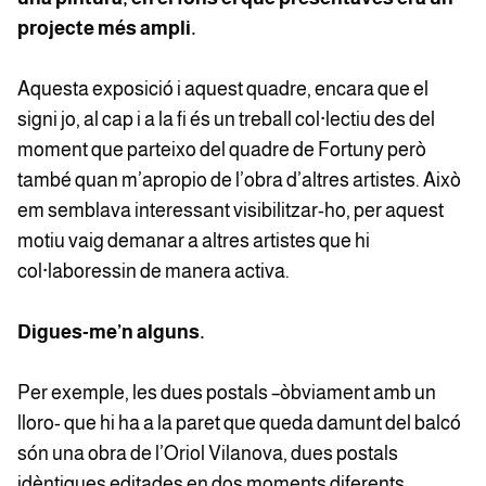
projecte més ampli.
Aquesta exposició i aquest quadre, encara que el
signi jo, al cap i a la fi és un treball col·lectiu des del
moment que parteixo del quadre de Fortuny però
també quan m’apropio de l’obra d’altres artistes. Això
em semblava interessant visibilitzar-ho, per aquest
motiu vaig demanar a altres artistes que hi
col·laboressin de manera activa.
Digues-me’n alguns.
Per exemple, les dues postals –òbviament amb un
lloro- que hi ha a la paret que queda damunt del balcó
són una obra de l’Oriol Vilanova, dues postals
idèntiques editades en dos moments diferents.