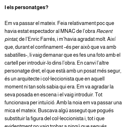
I els personatges?
Em va passar el mateix. Feia relativament poc que
havia estat espectador al MNAC de l’obra
Recent
pintat
, de l’Enric Farrés, i m’havia agradat molt. Així
que, durant el confinament –és per això que va amb
sabatilles-, li vaig demanar que es fes una foto amb el
cartell per introduir-lo dins l’obra. En canvi l’altre
personatge dret, el que està amb un posat més segur,
és un arquitecte i col·leccionista que en aquell
moment ni tan sols sabia qui era. Em va agradar la
seva posada en escena i el vaig introduir. Tot
funcionava per intuïció. Amb la noia em va passar una
mica el mateix. Buscava algú assegut que pogués
substituir la figura del col·leccionista i, tot i que
evidentment no vaig trobar a ningú que segués