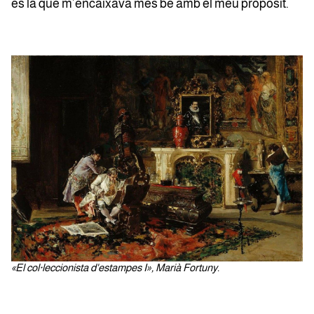
és la que m’encaixava més bé amb el meu propòsit.
«El col·leccionista d'estampes I», Marià Fortuny.