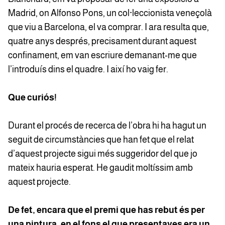
Madrid, on Alfonso Pons, un col·leccionista veneçolà
que viu a Barcelona, el va comprar. I ara resulta que,
quatre anys després, precisament durant aquest
confinament, em van escriure demanant-me que
l’introduís dins el quadre. I així ho vaig fer.
Que curiós!
Durant el procés de recerca de l’obra hi ha hagut un
seguit de circumstàncies que han fet que el relat
d’aquest projecte sigui més suggeridor del que jo
mateix hauria esperat. He gaudit moltíssim amb
aquest projecte.
De fet, encara que el premi que has rebut és per
una pintura, en el fons el que presentaves era un