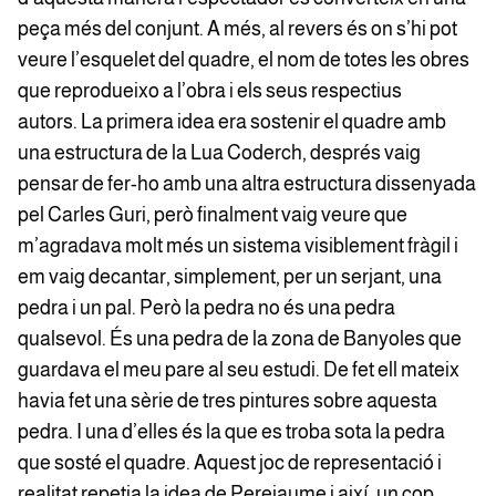
peça més del conjunt. A més, al revers és on s’hi pot
veure l’esquelet del quadre, el nom de totes les obres
que reprodueixo a l’obra i els seus respectius
autors. La primera idea era sostenir el quadre amb
una estructura de la Lua Coderch, després vaig
pensar de fer-ho amb una altra estructura dissenyada
pel Carles Guri, però finalment vaig veure que
m’agradava molt més un sistema visiblement fràgil i
em vaig decantar, simplement, per un serjant, una
pedra i un pal. Però la pedra no és una pedra
qualsevol. És una pedra de la zona de Banyoles que
guardava el meu pare al seu estudi. De fet ell mateix
havia fet una sèrie de tres pintures sobre aquesta
pedra. I una d’elles és la que es troba sota la pedra
que sosté el quadre. Aquest joc de representació i
realitat repetia la idea de Perejaume i així, un cop