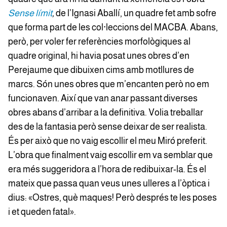
Sense límit
,
de l’Ignasi Aballí, un quadre fet amb sofre
que forma part de les col·leccions del MACBA. Abans,
però, per voler fer referències morfològiques al
quadre original, hi havia posat unes obres d’en
Perejaume que dibuixen cims amb motllures de
marcs. Són unes obres que m’encanten però no em
funcionaven. Així que van anar passant diverses
obres abans d’arribar a la definitiva. Volia treballar
des de la fantasia però sense deixar de ser realista.
És per això que no vaig escollir el meu Miró preferit.
L’obra que finalment vaig escollir em va semblar que
era més suggeridora a l’hora de redibuixar-la. És el
mateix que passa quan veus unes ulleres a l’òptica i
dius: «Ostres, què maques! Però després te les poses
i et queden fatal».