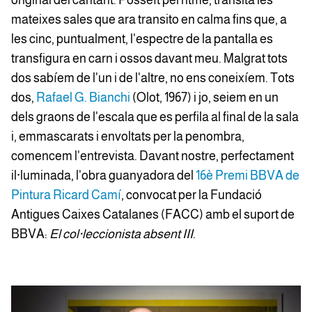
original del cantant. Posseït pel ritme, transita les
mateixes sales que ara transito en calma fins que, a
les cinc, puntualment, l'espectre de la pantalla es
transfigura en carn i ossos davant meu. Malgrat tots
dos sabíem de l'un i de l'altre, no ens coneixíem. Tots
dos,
Rafael G. Bianchi
(Olot, 1967) i jo, seiem en un
dels graons de l'escala que es perfila al final de la sala
i, emmascarats i envoltats per la penombra,
comencem l'entrevista. Davant nostre, perfectament
il·luminada, l'obra guanyadora del
16è Premi BBVA de
Pintura Ricard Camí
, convocat per la Fundació
Antigues Caixes Catalanes (FACC) amb el suport de
BBVA:
El col·leccionista absent III
.