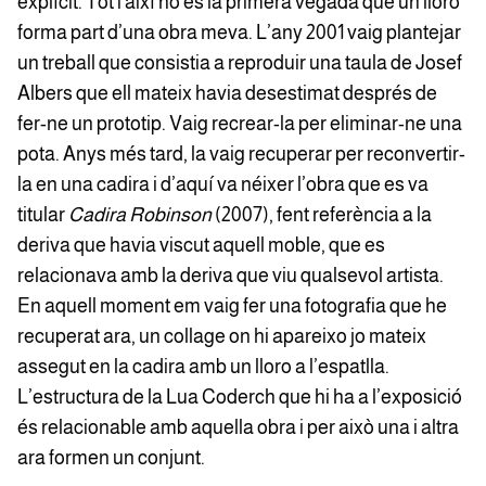
explícit. Tot i així no és la primera vegada que un lloro
forma part d’una obra meva. L’any 2001 vaig plantejar
un treball que consistia a reproduir una taula de Josef
Albers que ell mateix havia desestimat després de
fer-ne un prototip. Vaig recrear-la per eliminar-ne una
pota. Anys més tard, la vaig recuperar per reconvertir-
la en una cadira i d’aquí va néixer l’obra que es va
titular
Cadira Robinson
(2007), fent referència a la
deriva que havia viscut aquell moble, que es
relacionava amb la deriva que viu qualsevol artista.
En aquell moment em vaig fer una fotografia que he
recuperat ara, un collage on hi apareixo jo mateix
assegut en la cadira amb un lloro a l’espatlla.
L’estructura de la Lua Coderch que hi ha a l’exposició
és relacionable amb aquella obra i per això una i altra
ara formen un conjunt.