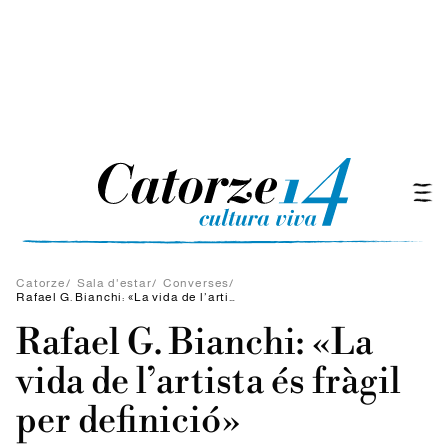
Catorze
/
Sala d'estar
/
Converses
/
Rafael G. Bianchi: «La vida de l’artista és fràgil per definició»
Rafael G. Bianchi: «La
vida de l’artista és fràgil
per definició»