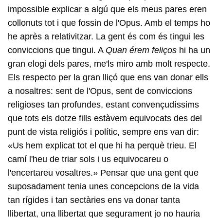
impossible explicar a algú que els meus pares eren
collonuts tot i que fossin de l'Opus. Amb el temps ho
he après a relativitzar. La gent és com és tingui les
conviccions que tingui. A
Quan érem feliços
hi ha un
gran elogi dels pares, me'ls miro amb molt respecte.
Els respecto per la gran lliçó que ens van donar ells
a nosaltres: sent de l'Opus, sent de conviccions
religioses tan profundes, estant convençudíssims
que tots els dotze fills estàvem equivocats des del
punt de vista religiós i polític, sempre ens van dir:
«Us hem explicat tot el que hi ha perquè trieu. El
camí l'heu de triar sols i us equivocareu o
l'encertareu vosaltres.» Pensar que una gent que
suposadament tenia unes concepcions de la vida
tan rígides i tan sectàries ens va donar tanta
llibertat, una llibertat que segurament jo no hauria