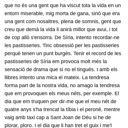
que no és una gent que ha viscut tota la vida en un
entorn miserable, mig morta de gana, sinó que era
una gent com nosaltres, plena de somnis, gent que
creu que demà la vida li anirà millor que avui, i tot
de cop allò s'ensorra. De Síria, intento recordar-ne
les pastisseries. Tinc obsessió per les pastisseries
perquè tenen un punt burgès. Tenir el record de les
pastisseries de Síria em provoca molt més la
sensació de drama que si no el tingués. I amb els
llibres intento una mica el mateix. La tendresa
forma part de la nostra vida, no amago la tendresa
que em provoquen els meus néts, per exemple. El
dia que em truquen per dir-me que el meu nét de
quatre anys s'ha trencat la tíbia i el peroné, mentre
vaig amb taxi cap a Sant Joan de Déu si he de
plorar, ploro. I el dia que li han tret el guix i me'l