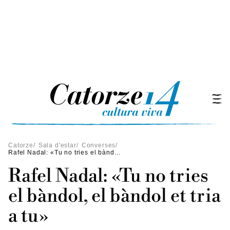
Catorze
/
Sala d'estar
/
Converses
/
Rafel Nadal: «Tu no tries el bàndol, el bàndol et tria a tu»
Rafel Nadal: «Tu no tries
el bàndol, el bàndol et tria
a tu»