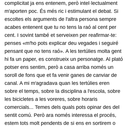
complicitat ja ens entenem, però intel·lectualment
m'aporten poc. És més ric i estimulant el debat. Si
escoltes els arguments de l'altra persona sempre
acabes entenent que tu no tens la raó al cent per
cent. I sovint també et serveixen per reafirmar-te:
penses «m'ho pots explicar deu vegades i seguiré
pensant que no tens raó». A les tertúlies molta gent
hi fa un paper, es construeix un personatge. Al plató
potser ens sentim, però a casa arriba només un
soroll de fons que et fa venir ganes de canviar de
canal. A mi m'agradava quan les tertúlies eren
sobre el temps, sobre la disciplina a l'escola, sobre
les bicicletes a les voreres, sobre horaris
comercials... Temes dels quals pots opinar des del
sentit comú. Però ara només interessa el procés,
estem tots molt pendents de si ens en sortirem o