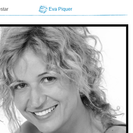
star
Eva Piquer