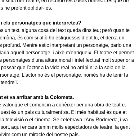
'Institut del Teatre, en recordo les coses bones. Les que no
 he preferit oblidar-les.
n els personatges que interpretes?
s un text, alguna cosa del text queda dins teu; però quan te
emòria, és com si allò ho estiguessis dient tu, et deixa un
s profund. Mentre estic interpretant un personatge, parlo una
aria aquell personatge, i això m'enriqueix. El teatre et permet
s personatges d'una altura moral i intel·lectual molt superior a
 passar que l'actor a la vida real no arribi ni a la sola de la
rsonatge. L'actor no és el personatge, només ha de tenir la
tendre'l.
at et va arribar amb la Colometa.
de valor que et comencin a conèixer per una obra de teatre.
quest és un país culturalment sa. El més habitual és que et
la televisió o el cinema. Se celebrava l'Any Rodoreda, i va
 sort, aquí encara tenim molts espectadors de teatre, la gent
vivim com un miracle del nostre país.