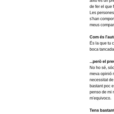
això és un pr
de fer el que
Les persones
s'han comport
meus company
Com és l'aut
És la que tu 
boca tancada,
...però el pr
No ho sé, sóc
meva opinió n
necessitat de 
bastant poc e
penso de mi m
m'equivoco.
Tens bastant