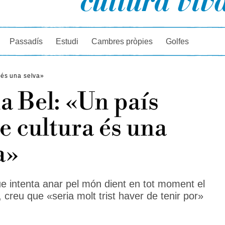
rcador
Passadís
Estudi
Cambres pròpies
Golfes
a és una selva»
ia Bel: «Un país
e cultura és una
a»
que intenta anar pel món dient en tot moment el
 creu que «seria molt trist haver de tenir por»