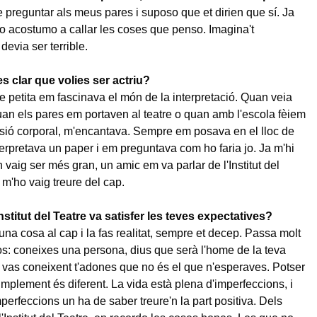
 preguntar als meus pares i suposo que et dirien que sí. Ja
o acostumo a callar les coses que penso. Imagina't
devia ser terrible.
s clar que volies ser actriu?
 petita em fascinava el món de la interpretació. Quan veia
quan els pares em portaven al teatre o quan amb l'escola fèiem
sió corporal, m'encantava. Sempre em posava en el lloc de
nterpretava un paper i em preguntava com ho faria jo. Ja m'hi
 vaig ser més gran, un amic em va parlar de l'Institut del
o m'ho vaig treure del cap.
Institut del Teatre va satisfer les teves expectatives?
una cosa al cap i la fas realitat, sempre et decep. Passa molt
s: coneixes una persona, dius que serà l'home de la teva
l vas coneixent t'adones que no és el que n'esperaves. Potser
simplement és diferent. La vida està plena d'imperfeccions, i
perfeccions un ha de saber treure'n la part positiva. Dels