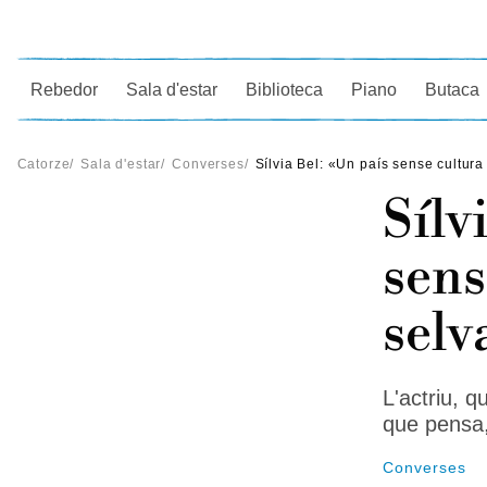
Ce
Rebedor
Sala d'estar
Biblioteca
Piano
Butaca
Catorze
/
Sala d'estar
/
Converses
/
Sílvia Bel: «Un país sense cultur
Sílv
sens
selv
L'actriu, 
que pensa,
Converses