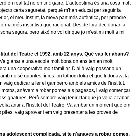
rò en realitat no en tinc gaire. L'autoestima és una cosa molt
jecto certa seguretat, perquè m'han educat per seguir la
rior, el meu instint, la meva part més autèntica, per prendre
forma més instintiva que racional. Des de fora dec donar la
sona segura, però això no vol dir que jo m'estimi molt a mi
stitut del Teatre el 1992, amb 22 anys. Què vas fer abans?
Vaig anar a una escola molt bona on ens tenien molt
era una cooperativa molt familiar. D'allà vaig passar a un
c amb no sé quantes línies, on tothom fotia el que li donava la
m vaig dedicar a fer el gamberro amb els amics de l'institut.
 motos, anàvem a robar pomes als pagesos, i vaig començar
ssignatures. Però sempre vaig tenir clar que jo volia acabar
lia anar a l'Institut del Teatre. Va arribar un moment que em
s piles, vaig aprovar i em vaig presentar a les proves de
na adolescent complicada, si te n'anaves a robar pomes.