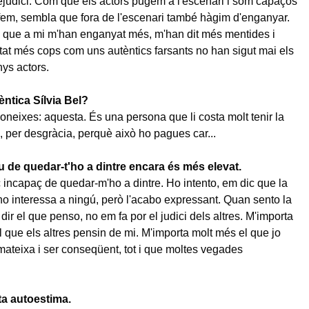
ejudici. Com que els actors pugem a l'escenari i som capaços
 fem, sembla que fora de l'escenari també hàgim d'enganyar.
 que a mi m'han enganyat més, m'han dit més mentides i
at més cops com uns autèntics farsants no han sigut mai els
s actors.
èntica Sílvia Bel?
coneixes: aquesta. És una persona que li costa molt tenir la
 per desgràcia, perquè això ho pagues car...
eu de quedar-t'ho a dintre encara és més elevat.
 incapaç de quedar-m'ho a dintre. Ho intento, em dic que la
o interessa a ningú, però l'acabo expressant. Quan sento la
dir el que penso, no em fa por el judici dels altres. M'importa
l que els altres pensin de mi. M'importa molt més el que jo
ateixa i ser conseqüent, tot i que moltes vegades
a autoestima.