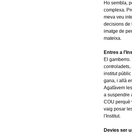
Ho sembla, pe
complexa. Pro
meva veu inte
decisions de 
imatge de per
mateixa.
Entres a l'In
El gamberro. 
controladets, 
institut públi
gana, i allà e
Agafàvem les
a suspendre a
COU perquè vo
vaig posar le
l'Institut.
Devies ser u