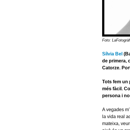
Foto: LaFotogràf
Sílvia Bel
(Ba
de primera, 
Catorze. Po
Tots fem un 
més fàcil. C
persona i no
A vegades m'h
la vida real 
mateixa, veur