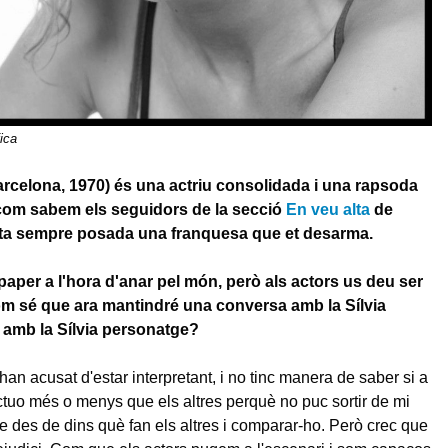
ica
rcelona, 1970) és una actriu consolidada i una rapsoda
com sabem els seguidors de la secció
En veu alta
de
rta sempre posada una franquesa que et desarma.
paper a l'hora d'anar pel món, però als actors us deu ser
om sé que ara mantindré una conversa amb la Sílvia
 amb la Sílvia personatge?
an acusat d'estar interpretant, i no tinc manera de saber si a
actuo més o menys que els altres perquè no puc sortir de mi
e des de dins què fan els altres i comparar-ho. Però crec que