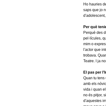
Ho hauries de
saps que jo n
d'adolescent, 
Per què tenie
Perquè des de
pel·lícules, 
mim o expres
l'actor que i
trobava. Quan
Teatre. I ja n
El pas per l'
Quan tu tens 
amb els nòvio
vida i quan e
no és pitjor, 
d'aquestes im