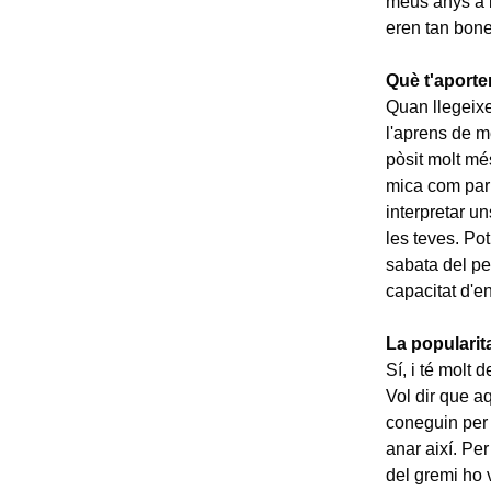
meus anys a l
eren tan bones
Què t'aporte
Quan llegeixe
l'aprens de m
pòsit molt mé
mica com parl
interpretar un
les teves. Pot
sabata del pe
capacitat d'en
La popularit
Sí, i té molt 
Vol dir que a
coneguin per 
anar així. Per
del gremi ho 