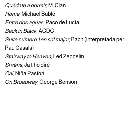
Quédate a dormir,
M-Clan
Home,
Michael Bublé
Entre dos aguas,
Paco de Lucía
Back in Black,
ACDC
Suite número 1 en sol major,
Bach (interpretada per
Pau Casals)
Stairway to Heaven,
Led Zeppelin
Si véns,
Ja t'ho diré
Cai
, Niña Pastori
On Broadway,
George Benson