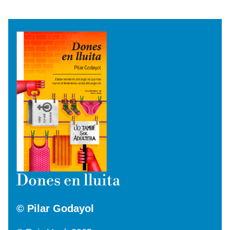
Dones en lluita
© Pilar Godayol