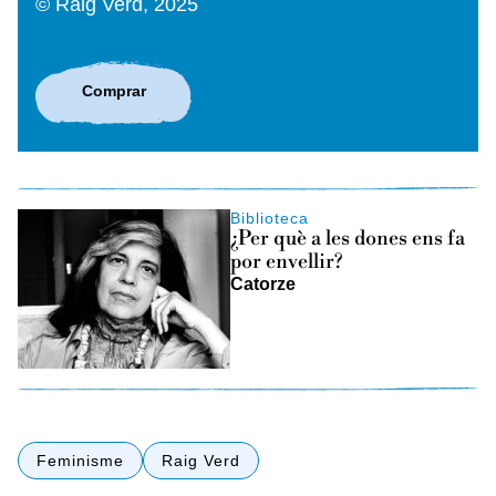
© Raig Verd, 2025
Comprar
Biblioteca
¿Per què a les dones ens fa
por envellir?
Catorze
Feminisme
Raig Verd