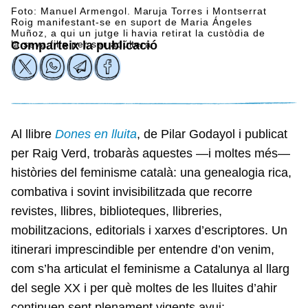
Foto: Manuel Armengol. Maruja Torres i Montserrat
Roig manifestant-se en suport de Maria Ángeles
Muñoz, a qui un jutge li havia retirat la custòdia de
la seva filla per ser adúltera
Comparteix la publicació
Al llibre
Dones en lluita
, de Pilar Godayol i publicat
per Raig Verd, trobaràs aquestes —i moltes més—
històries del feminisme català: una genealogia rica,
combativa i sovint invisibilitzada que recorre
revistes, llibres, biblioteques, llibreries,
mobilitzacions, editorials i xarxes d’escriptores. Un
itinerari imprescindible per entendre d’on venim,
com s’ha articulat el feminisme a Catalunya al llarg
del segle XX i per què moltes de les lluites d’ahir
continuen sent plenament vigents avui: