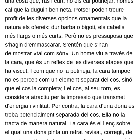
una cosa que, ras i curt, no els cal potinejar; només
cal que la duguin ben neta. Potser poden treure
profit de les diverses opcions ornamentals que la
natura els ofereix: dur barba o bigoti, els cabells
més llargs o més curts. Però no es pressuposa que
s’hagin d’emmascarar. S’entén que s’han
de mostrar «tal com són». Un home viu a través de
la cara, que és un reflex de les diverses etapes que
ha viscut. I com que no la potineja, la cara tampoc
no es percep com un element separat del cos, sinó
que el cos la completa; i el cos, al seu torn, es
considera atractiu per la impressió que transmet
d’energia i virilitat. Per contra, la cara d’una dona es
troba potencialment separada del cos. Ella no la
tracta de manera natural. La cara és el llenç sobre
el qual una dona pinta un retrat revisat, corregit, de