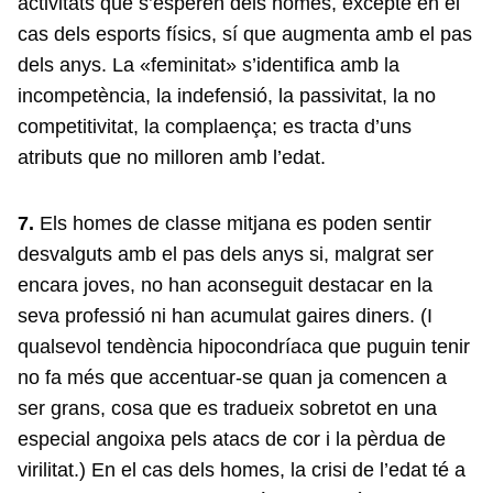
activitats que s’esperen dels homes, excepte en el
cas dels esports físics, sí que augmenta amb el pas
dels anys. La «feminitat» s’identifica amb la
incompetència, la indefensió, la passivitat, la no
competitivitat, la complaença; es tracta d’uns
atributs que no milloren amb l’edat.
7.
Els homes de classe mitjana es poden sentir
desvalguts amb el pas dels anys si, malgrat ser
encara joves, no han aconseguit destacar en la
seva professió ni han acumulat gaires diners. (I
qualsevol tendència hipocondríaca que puguin tenir
no fa més que accentuar-se quan ja comencen a
ser grans, cosa que es tradueix sobretot en una
especial angoixa pels atacs de cor i la pèrdua de
virilitat.) En el cas dels homes, la crisi de l’edat té a