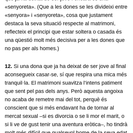
«senyoreta». (Que a les dones se les divideixi entre
«senyora» i «senyoreta», cosa que justament
destaca la seva situació respecte al matrimoni,
reflecteix el principi que estar soltera o casada és
una qüestió molt més decisiva per a les dones que
no pas per als homes.)
12.
Si una dona que ja ha deixat de ser jove al final
aconsegueix casar-se, sí que respira una mica més
tranquil·la. El matrimoni suavitza l’intens patiment
que sent pel pas dels anys. Però aquesta angoixa
no acaba de remetre mai del tot, perquè és
conscient que si més endavant ha de tornar al
mercat sexual –si es divorcia o se li mor el marit, o
si li ve de gust tenir una aventura eròtica–, ho tindrà
molt més difícil que qualsevol home de la seva edat