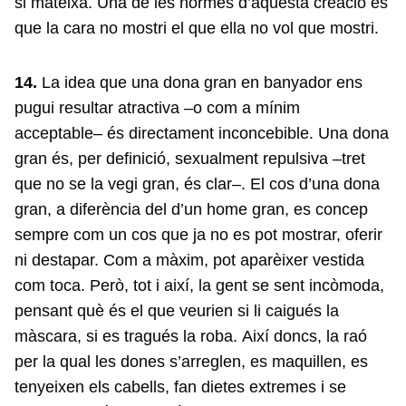
si mateixa. Una de les normes d’aquesta creació és
que la cara no mostri el que ella no vol que mostri.
14.
La idea que una dona gran en banyador ens
pugui resultar atractiva –o com a mínim
acceptable– és directament inconcebible. Una dona
gran és, per definició, sexualment repulsiva –tret
que no se la vegi gran, és clar–. El cos d’una dona
gran, a diferència del d’un home gran, es concep
sempre com un cos que ja no es pot mostrar, oferir
ni destapar. Com a màxim, pot aparèixer vestida
com toca. Però, tot i així, la gent se sent incòmoda,
pensant què és el que veurien si li caigués la
màscara, si es tragués la roba. Així doncs, la raó
per la qual les dones s’arreglen, es maquillen, es
tenyeixen els cabells, fan dietes extremes i se