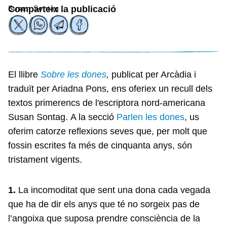
Susan Sontag
Comparteix la publicació
El llibre
Sobre les dones
,
publicat per Arcàdia i
traduït per Ariadna Pons, ens oferiex un recull dels
textos primerencs de l'escriptora nord-americana
Susan Sontag. A la secció
Parlen les dones
, us
oferim catorze reflexions seves que, per molt que
fossin escrites fa més de cinquanta anys, són
tristament vigents.
1.
La incomoditat que sent una dona cada vegada
que ha de dir els anys que té no sorgeix pas de
l’angoixa que suposa prendre consciència de la