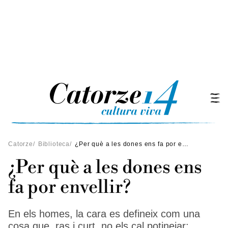
Catorze
/
Biblioteca
/
¿Per què a les dones ens fa por envellir?
¿Per què a les dones ens
fa por envellir?
En els homes, la cara es defineix com una
cosa que, ras i curt, no els cal potinejar;