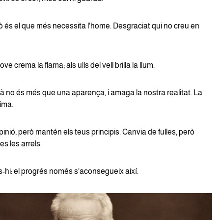
ò és el que més necessita l'home. Desgraciat qui no creu en
jove crema la flama; als ulls del vell brilla la llum.
 no és més que una aparença, i amaga la nostra realitat. La
nima.
inió, però mantén els teus principis. Canvia de fulles, però
s les arrels.
-hi: el progrés només s'aconsegueix així.