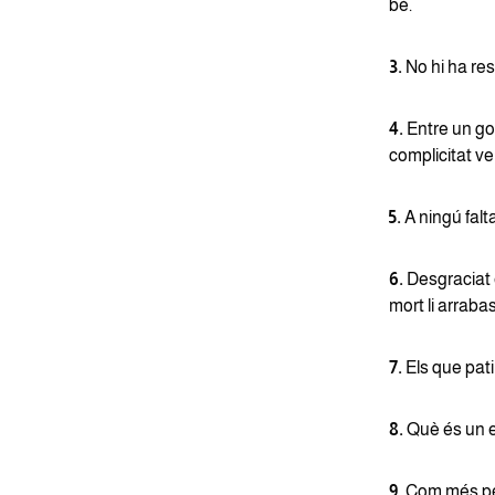
bé.
3.
No hi ha res
4.
Entre un go
complicitat v
5.
A ningú falta
6.
Desgraciat 
mort li arraba
7.
Els que pat
8.
Què és un en
9.
Com més peti