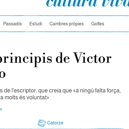
rcador
Passadís
Estudi
Cambres pròpies
Golfes
principis de Victor
o
s de l'escriptor, que creia que «a ningú falta força,
a a molts és voluntat»
ts
Catorze