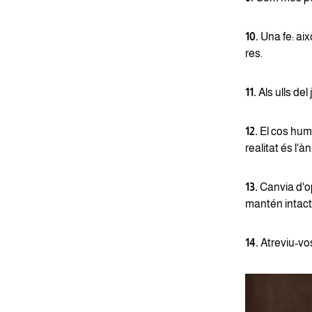
10.
Una fe: aix
res.
11.
Als ulls del 
12.
El cos humà
realitat és l'à
13.
Canvia d'op
mantén intacte
14.
Atreviu-vos