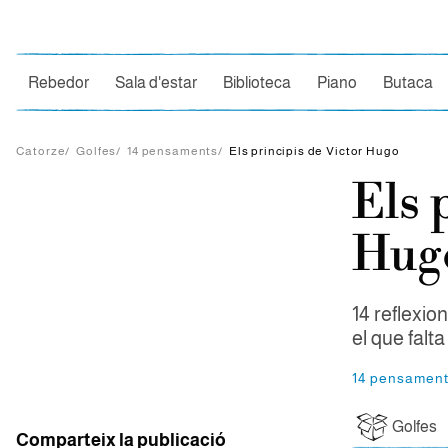
Ce
Rebedor
Sala d'estar
Biblioteca
Piano
Butaca
Catorze
/
Golfes
/
14 pensaments
/
Els principis de Victor Hugo
Els 
Hug
14 reflexion
el que falt
14 pensamen
Golfes
Comparteix la publicació