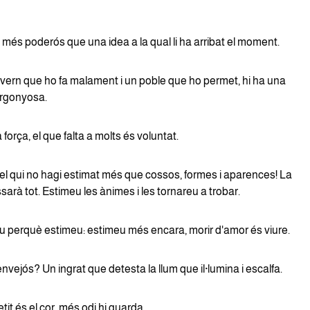
 més poderós que una idea a la qual li ha arribat el moment.
vern que ho fa malament i un poble que ho permet, hi ha una
ergonyosa.
 força, el que falta a molts és voluntat.
el qui no hagi estimat més que cossos, formes i aparences! La
ssarà tot. Estimeu les ànimes i les tornareu a trobar.
iu perquè estimeu: estimeu més encara, morir d'amor és viure.
vejós? Un ingrat que detesta la llum que il·lumina i escalfa.
t és el cor, més odi hi guarda.