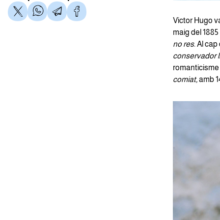
Victor Hugo va
maig del 1885 
no res
. Al ca
conservador li
romanticisme 
comiat,
amb 14