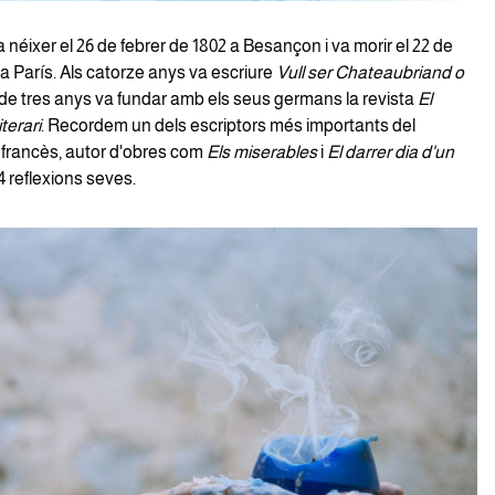
 néixer el 26 de febrer de 1802 a Besançon i va morir el 22 de
a París. Als catorze anys va escriure
Vull ser Chateaubriand o
p de tres anys va fundar amb els seus germans la revista
El
terari
. Recordem un dels escriptors més importants del
francès, autor d'obres com
Els miserables
i
El darrer dia d'un
 reflexions seves.