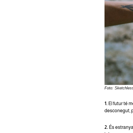
Foto: Sketchles
1.
El futur té m
desconegut, pe
2.
És estranya 