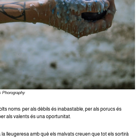
s Phorography
olts noms: per als dèbils és inabastable, per als porucs és
r als valents és una oportunitat.
la lleugeresa amb què els malvats creuen que tot els sortirà