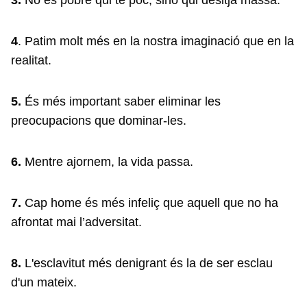
3.
No és pobre qui té poc, sinó qui desitja massa.
4
. Patim molt més en la nostra imaginació que en la
realitat.
5.
És més important saber eliminar les
preocupacions que dominar-les.
6.
Mentre ajornem, la vida passa.
7.
Cap home és més infeliç que aquell que no ha
afrontat mai l’adversitat.
8.
L'esclavitut més denigrant és la de ser esclau
d'un mateix.