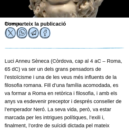
Sèneca
Comparteix la publicació
Luci Anneu Sèneca (Còrdova, cap al 4 aC – Roma,
65 dC) va ser un dels grans pensadors de
l’estoïcisme i una de les veus més influents de la
filosofia romana. Fill d’una família acomodada, es
va formar a Roma en retòrica i filosofia, i amb els
anys va esdevenir preceptor i després conseller de
l’emperador Neró. La seva vida, però, va estar
marcada per les intrigues polítiques, l’exili i,
finalment, l’ordre de suïcidi dictada pel mateix