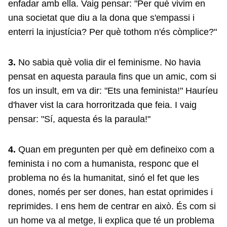
enfadar amb ella. Vaig pensar: "Per què vivim en
una societat que diu a la dona que s'empassi i
enterri la injustícia? Per què tothom n'és còmplice?"
3.
No sabia què volia dir el feminisme. No havia
pensat en aquesta paraula fins que un amic, com si
fos un insult, em va dir: "Ets una feminista!" Hauríeu
d'haver vist la cara horroritzada que feia. I vaig
pensar: "Sí, aquesta és la paraula!"
4.
Quan em pregunten per què em defineixo com a
feminista i no com a humanista, responc que el
problema no és la humanitat, sinó el fet que les
dones, només per ser dones, han estat oprimides i
reprimides. I ens hem de centrar en això. És com si
un home va al metge, li explica que té un problema