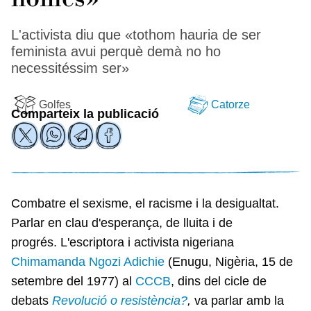
L'activista diu que «tothom hauria de ser
feminista avui perquè demà no ho
necessitéssim ser»
Golfes
Catorze
Comparteix la publicació
Combatre el sexisme, el racisme i la desigualtat.
Parlar en clau d'esperança, de lluita i de
progrés. L'escriptora i activista nigeriana
Chimamanda Ngozi Adichie
(Enugu, Nigèria, 15 de
setembre del 1977) al
CCCB
, dins del cicle de
debats
Revolució o resistència?
,
va parlar amb la