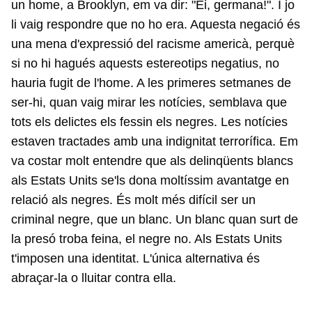
un home, a Brooklyn, em va dir: "Ei, germana!". I jo
li vaig respondre que no ho era. Aquesta negació és
una mena d'expressió del racisme americà, perquè
si no hi hagués aquests estereotips negatius, no
hauria fugit de l'home. A les primeres setmanes de
ser-hi, quan vaig mirar les notícies, semblava que
tots els delictes els fessin els negres. Les notícies
estaven tractades amb una indignitat terrorífica. Em
va costar molt entendre que als delinqüents blancs
als Estats Units se'ls dona moltíssim avantatge en
relació als negres. És molt més difícil ser un
criminal negre, que un blanc. Un blanc quan surt de
la presó troba feina, el negre no. Als Estats Units
t'imposen una identitat. L'única alternativa és
abraçar-la o lluitar contra ella.