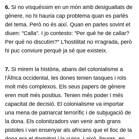
6.
Si no visquéssim en un món amb desigualtats de
gènere, no hi hauria cap problema quan es parlés
del tema. Però no és així. Quan en parles sovint et
diuen: "Calla". I jo contesto: "Per què he de callar?
Per què no discutim?" L'hostilitat no m'agrada, però
hi puc conviure perquè ja sé que existeix.
7.
Si mirem la història, abans del colonialisme a
l'Àfrica occidental, les dones tenien tasques i rols
molt més complexos. Els seus papers de gènere
eren molt més positius. Tenien més poder i més
capacitat de decisió. El colonialisme va importar
una mena de patriarcat terrorífic i de subjugació de
la dona. Els colonitzadors van venir amb grans
pistoles i van ensenyar als africans que el lloc de la
dona era el dormitori i la cuina. I això, llavors, en