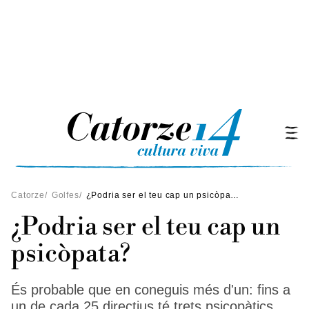
Catorze
/
Golfes
/
¿Podria ser el teu cap un psicòpata?
¿Podria ser el teu cap un
psicòpata?
És probable que en coneguis més d'un: fins a
un de cada 25 directius té trets psicopàtics