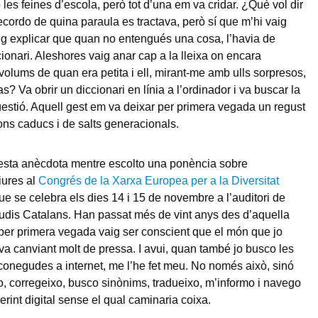
es feines d’escola, però tot d’una em va cridar. ¿Què vol dir
ecordo de quina paraula es tractava, però sí que m’hi vaig
vaig explicar que quan no entengués una cosa, l’havia de
cionari. Aleshores vaig anar cap a la lleixa on encara
volums de quan era petita i ell, mirant-me amb ulls sorpresos,
as? Va obrir un diccionari en línia a l’ordinador i va buscar la
estió. Aquell gest em va deixar per primera vegada un regust
ns caducs i de salts generacionals.
sta anècdota mentre escolto una ponència sobre
iures al
Congrés de la Xarxa Europea per a la Diversitat
que se celebra els dies 14 i 15 de novembre a l’auditori de
Estudis Catalans. Han passat més de vint anys des d’aquella
per primera vegada vaig ser conscient que el món que jo
va canviant molt de pressa. I avui, quan també jo busco les
onegudes a internet, me l’he fet meu. No només això, sinó
 corregeixo, busco sinònims, tradueixo, m’informo i navego
erint digital sense el qual caminaria coixa.