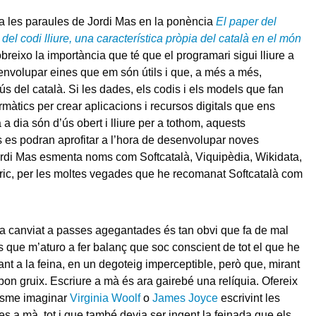
a les paraules de Jordi Mas en la ponència
El paper del
i del codi lliure, una característica pròpia del català en el món
breixo la importància que té que el programari sigui lliure a
envolupar eines que em són útils i que, a més a més,
ús del català. Si les dades, els codis i els models que fan
ormàtics per crear aplicacions i recursos digitals que ens
ia a dia són d’ús obert i lliure per a tothom, aquests
es podran aprofitar a l’hora de desenvolupar noves
Jordi Mas esmenta noms com Softcatalà, Viquipèdia, Wikidata,
ic, per les moltes vegades que he recomanat Softcatalà com
a canviat a passes agegantades és tan obvi que fa de mal
ins que m’aturo a fer balanç que soc conscient de tot el que he
ant a la feina, en un degoteig imperceptible, però que, mirant
 bon gruix. Escriure a mà és ara gairebé una relíquia. Ofereix
cisme imaginar
Virginia Woolf
o
James Joyce
escrivint les
es a mà, tot i que també devia ser ingent la feinada que els