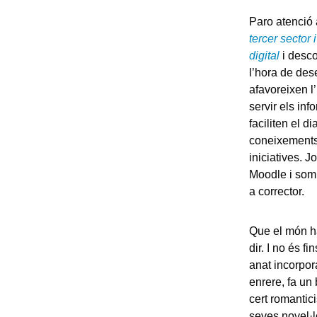
Paro atenció 
tercer sector 
digital
i desco
l’hora de des
afavoreixen l’
servir els inf
faciliten el d
coneixements 
iniciatives. 
Moodle i somr
a corrector.
Que el món h
dir. I no és f
anat incorpor
enrere, fa un
cert romanti
seves novel·l