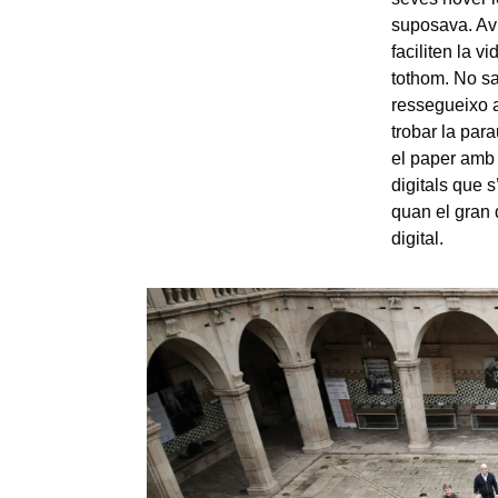
suposava. Avu
faciliten la 
tothom. No sa
ressegueixo am
trobar la par
el paper amb el
digitals que 
quan el gran 
digital.