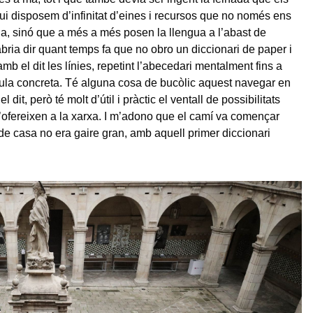
i disposem d’infinitat d’eines i recursos que no només ens
vida, sinó que a més a més posen la llengua a l’abast de
bria dir quant temps fa que no obro un diccionari de paper i
b el dit les línies, repetint l’abecedari mentalment fins a
aula concreta. Té alguna cosa de bucòlic aquest navegar en
 dit, però té molt d’útil i pràctic el ventall de possibilitats
s’ofereixen a la xarxa. I m’adono que el camí va començar
de casa no era gaire gran, amb aquell primer diccionari