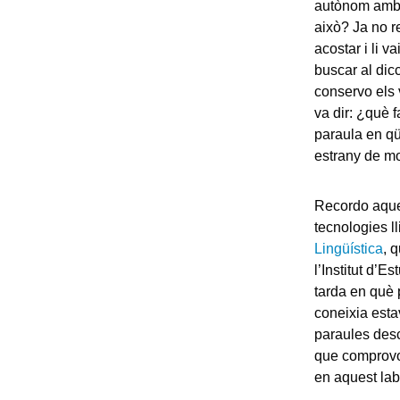
autònom amb l
això? Ja no r
acostar i li 
buscar al dic
conservo els 
va dir: ¿què f
paraula en qü
estrany de mo
Recordo aque
tecnologies ll
Lingüística
, 
l’Institut d’
tarda en què 
coneixia esta
paraules desc
que comprovo,
en aquest lab