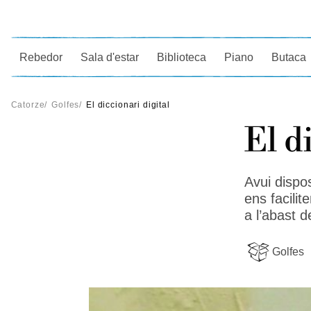
Ce
Rebedor
Sala d'estar
Biblioteca
Piano
Butaca
Catorze
/
Golfes
/
El diccionari digital
El d
Avui dispo
ens facili
a l’abast 
Golfes