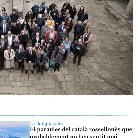
La llengua viva
14 paraules del català rossellonès que
probablement no heu sentit mai