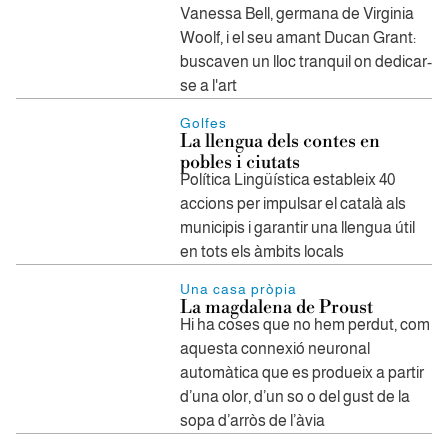
Vanessa Bell, germana de Virginia
Woolf, i el seu amant Ducan Grant:
buscaven un lloc tranquil on dedicar-
se a l'art
Golfes
La llengua dels contes en
pobles i ciutats
Política Lingüística estableix 40
accions per impulsar el català als
municipis i garantir una llengua útil
en tots els àmbits locals
Una casa pròpia
La magdalena de Proust
Hi ha coses que no hem perdut, com
aquesta connexió neuronal
automàtica que es produeix a partir
d’una olor, d’un so o del gust de la
sopa d’arròs de l’àvia