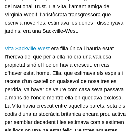
del National Trust. I la Vita, l’amant-amiga de
Virginia Woolf, l’aristòcrata transgressora que
escrivia novel·les, estimava les dones i dissenyava
jardins: era una Sackville-West.
Vita Sackville-West
era filla única i hauria estat
l’hereva del que per a ella no era una valuosa
propietat sinó el lloc on havia crescut, en cas
d’haver estat home. Ella, que estimava els espais i
racons d’un castell on qualsevol de nosaltres es
perdria, va haver de veure com casa seva passava
a mans de l’oncle mentre ella en quedava exclosa.
La Vita havia crescut entre aquelles parets, sota els
codis d’una aristocràcia britànica encara prou activa
per semblar decadent i les estimava com s’estimen
els llocs on una ha estat feliç. De totes aquestes