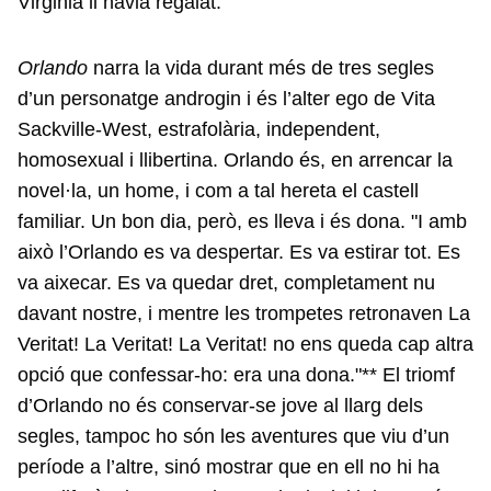
Virginia li havia regalat.
Orlando
narra la vida durant més de tres segles
d’un personatge androgin i és l’alter ego de Vita
Sackville-West, estrafolària, independent,
homosexual i llibertina. Orlando és, en arrencar la
novel·la, un home, i com a tal hereta el castell
familiar. Un bon dia, però, es lleva i és dona. "I amb
això l’Orlando es va despertar. Es va estirar tot. Es
va aixecar. Es va quedar dret, completament nu
davant nostre, i mentre les trompetes retronaven La
Veritat! La Veritat! La Veritat! no ens queda cap altra
opció que confessar-ho: era una dona."** El triomf
d’Orlando no és conservar-se jove al llarg dels
segles, tampoc ho són les aventures que viu d’un
període a l’altre, sinó mostrar que en ell no hi ha