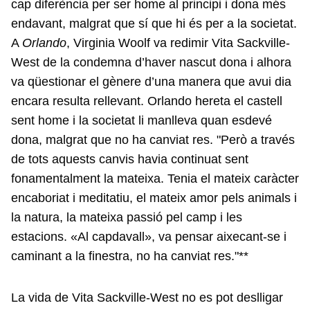
cap diferència per ser home al principi i dona més
endavant, malgrat que sí que hi és per a la societat.
A
Orlando
, Virginia Woolf va redimir Vita Sackville-
West de la condemna d’haver nascut dona i alhora
va qüestionar el gènere d’una manera que avui dia
encara resulta rellevant. Orlando hereta el castell
sent home i la societat li manlleva quan esdevé
dona, malgrat que no ha canviat res. "Però a través
de tots aquests canvis havia continuat sent
fonamentalment la mateixa. Tenia el mateix caràcter
encaboriat i meditatiu, el mateix amor pels animals i
la natura, la mateixa passió pel camp i les
estacions. «Al capdavall», va pensar aixecant-se i
caminant a la finestra, no ha canviat res."**
La vida de Vita Sackville-West no es pot deslligar