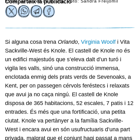
Knole, el castell de la Vita. Foto: Sandra Freijomil
Comparteix la publicació
Si alguna cosa trena
Orlando
,
Virginia Woolf
i Vita
Sackville-West és Knole. El castell de Knole no és
un edifici majestuós que s’eleva dalt d’un turó i
vigila les valls, sinó una construcció immensa,
enclotada enmig dels prats verds de Sevenoaks, a
Kent, per on passegen cérvols feréstecs i relaxats
que avui ja no caça ningú. El castell de Knole
disposa de 365 habitacions, 52 escales, 7 patis i 12
entrades. És més que una fortificació, una petita
ciutat. Knole va pertànyer a la família Sackville-
West i encara avui en són usufructuaris d’una part
privada, malgrat que el conjunt hagi passat a mans