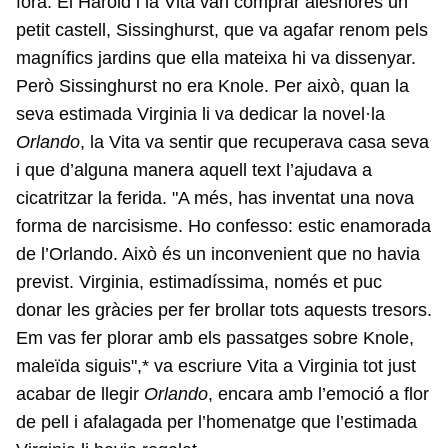
fora. El Harold i la Vita van comprar aleshores un
petit castell, Sissinghurst, que va agafar renom pels
magnífics jardins que ella mateixa hi va dissenyar.
Però Sissinghurst no era Knole. Per això, quan la
seva estimada Virginia li va dedicar la novel·la
Orlando
, la Vita va sentir que recuperava casa seva
i que d’alguna manera aquell text l’ajudava a
cicatritzar la ferida. "A més, has inventat una nova
forma de narcisisme. Ho confesso: estic enamorada
de l’Orlando. Això és un inconvenient que no havia
previst. Virginia, estimadíssima, només et puc
donar les gràcies per fer brollar tots aquests tresors.
Em vas fer plorar amb els passatges sobre Knole,
maleïda siguis",* va escriure Vita a Virginia tot just
acabar de llegir
Orlando
, encara amb l’emoció a flor
de pell i afalagada per l’homenatge que l’estimada