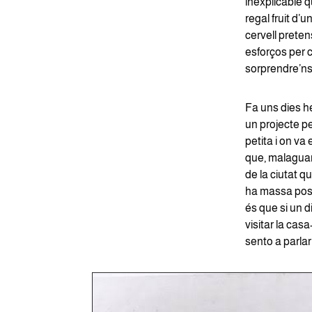
inexplicable q
regal fruit d’
cervell preten
esforços per c
sorprendre’ns i
Fa uns dies he
un projecte per
petita i on va
que, malaguan
de la ciutat q
ha massa possib
és que si un d
visitar la cas
sento a parlar