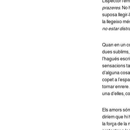
Lispector i em
prazeres
. No 
suposa llegir
la llegeixo mé
no estar distr
Quan en un con
dues sublims,
l’hagués escri
sensacions ta
d’alguna cosa 
copet a l’espat
tornar enrere
una d’elles, c
Els amors són 
diríem que hi
la força de la