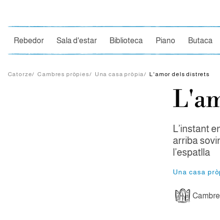
Ce
Rebedor
Sala d'estar
Biblioteca
Piano
Butaca
Catorze
/
Cambres pròpies
/
Una casa pròpia
/
L'amor dels distrets
L'am
L’instant e
arriba sovi
l’espatlla
Una casa prò
Cambres