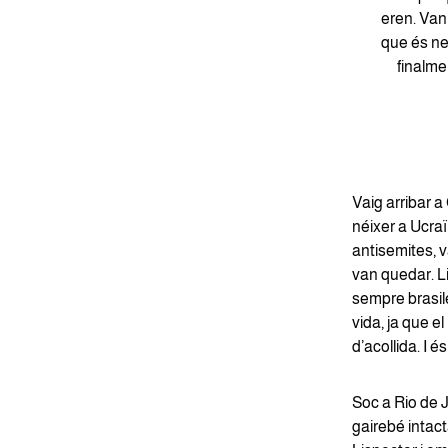
eren. Van 
que és nec
finalmen
Vaig arribar a
néixer a Ucra
antisemites, v
van quedar. Li
sempre brasile
vida, ja que el
d’acollida. I 
Soc a Rio de J
gairebé intac