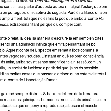
 regala una novel·la:
Uma aprendizagem ou o Livro dos
he sentit mai a parlar d’aquesta autora i, malgrat l’esforç que em
-la en portuguès, em captiva de seguida. Però és a Barcelona on
s àmpliament, tot i que no és fins fa poc que arribo al conte
Por
aídos
, extraordinari tant pel que diu com per com.
te o relat, la idea i la manera d’escriure-la em semblen totes
 sento una admiració infinita que em fa pensar tant de bo
t jo. Aquest conte de Lispector em remet a llocs comuns, a
ntes vegades viscudes. L’instant en què es pren consciència
és ínfim, arriba sovint sense magnificència ni ressò, com un
lla, un esclat de lucidesa a partir del qual ja no és possible
. Hi ha moltes coses que passen o arriben quan estem distrets i
om al conte de Lispector, és l’amor.
gairebé sempre distrets. Si baixem del tren de la literatura
 ha reaccions químiques, hormones i necessitats primàries com
 naturalesa que empeny a reproduir-se, a buscar el mascle