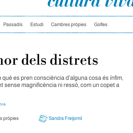
rcador
Passadís
Estudi
Cambres pròpies
Golfes
or dels distrets
n què es pren consciència d’alguna cosa és ínfim,
nt sense magnificència ni ressò, com un copet a
pia
 pròpies
Sandra Freijomil