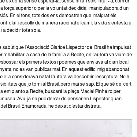
ue es dona sense esperar-la, sense ni tan sols intuir-la, com un
una força superior o per la voluntat decidida i manipuladora d’un
siós. En el fons, tots dos ens demostren que, malgrat els
ontrolar i escollir de manera racional el camí, la vida s’entesta a
 a decidir tota sola.
 sabut que l’Associació Clarice Lispector del Brasil ha impulsat
 rehabilitar la casa de la família a Recife, on l’autora va viure de
 esbossar els primers textos i poemes que enviava al diari local i
yats, no es van publicar mai. En aquest edifici mig abandonat
ue ella considerava natal l’autora va descobrir l’escriptura. No hi
ilitats que jo torni al Brasil, però mai se sap. El que sé del cert
ia em planto a Recife, buscaré la plaça Maciel Pinheiro per
a-museu. Avui ja no puc deixar de pensar en Lispector quan
 del Brasil. Enamorada, he deixat d’estar distreta.