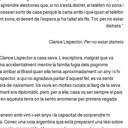
aprendre aleshores que, si no s’està distret, el telèfon no sona i
essari sortir de casa perquè la carta arribi i que quan el telèfon
t sona, el desert de l’espera ja ha tallat els fils. Tot, per no estar
distrets.”
Clarice Lispector,
Per no estar distrets
 Clarice Lispector a casa seva. L’escriptora, malgrat que va
ïna accidentalment mentre la família fugia dels pogroms
a arribar al Brasil quan ella tenia aproximadament un any i s’hi
spector, a qui no agradava parlar d’aquest fet, es va sentir
ra de naixement. Va viure en moltes ciutats al llarg de la seva
 marit era diplomàtic, però, per a ella, casa va ser sempre el país
és en aquesta terra on la sento anomenar per primera vegada.
aneiro amb vint-i-set anys i la capacitat de sorprendre’m
ta. Conec una noia argentina que està preparant una tesi sobre