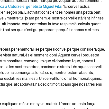
a femella amorosa i maternal que provoquen aquest sentiment
ica a Catorze el genetista Miguel Pita
: “El cervell actua
en segon pla. L'activitat conscient és només una petita part
ell: mentre tu i jo ara parlem, el nostre cervell està fent infinites
i alt impacte: està controlant la teva respiració, calcula quant
ir, i pot ser que s'estigui preparant perquè t'enamoris el mes
 prepara per enamorar-se perquè li convé, perquè considera que,
e vista natural, és el moment idoni. Aquest cervell orquestra
tre nosaltres, convençuts que el dominem i que, honest i
ou a les nostres ordres, caminem distrets. I és aquest cervell
l que ha començat a fer càlculs, mentre restem absents,
 esclati i es manifesti. Un cervell funcional, hormonal, químic,
uctiu que, al capdavall, ha decidit molt abans que nosaltres ens
or expliquen més o menys el mateix. L’amor, aquesta força