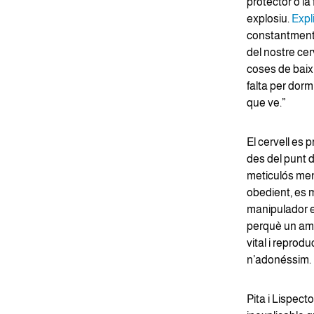
protector o l
explosiu.
Expl
constantment 
del nostre cerv
coses de baix 
falta per dorm
que ve.”
El cervell es
des del punt d
meticulós men
obedient, es m
manipulador e
perquè un amor
vital i reprod
n’adonéssim.
Pita i Lispect