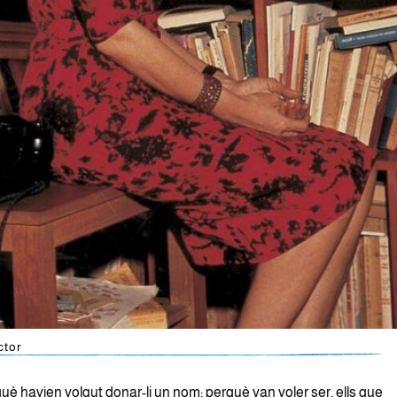
ctor
uè havien volgut donar-li un nom; perquè van voler ser, ells que