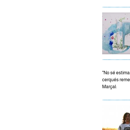
"No sé estimar
cerqués remei 
Marçal: