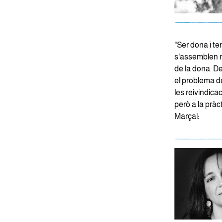
"Ser dona i te
s'assemblen mo
de la dona. D
el problema d
les reivindica
però a la pràc
Marçal: