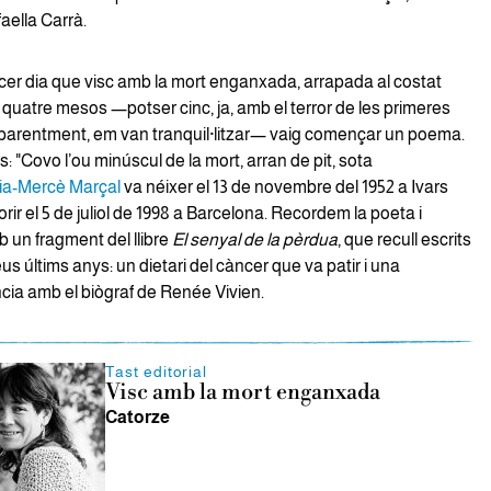
aella Carrà.
rcer dia que visc amb la mort enganxada, arrapada al costat
o quatre mesos —potser cinc, ja, amb el terror de les primeres
parentment, em van tranquil·litzar— vaig començar un poema.
 "Covo l’ou minúscul de la mort, arran de pit, sota
ia-Mercè Marçal
va néixer el 13 de novembre del 1952 a Ivars
orir el 5 de juliol de 1998 a Barcelona. Recordem la poeta i
 un fragment del llibre
El senyal de la pèrdua
, que recull escrits
eus últims anys: un dietari del càncer que va patir i una
ia amb el biògraf de Renée Vivien.
Tast editorial
Visc amb la mort enganxada
Catorze