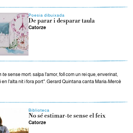
Poesia dibuixada
De parar i desparar taula
Catorze
-te sense mort: salpa l'amor, foll com un rei que, enverinat,
en l'alta nit i fora port". Gerard Quintana canta Maria-Mercè
Biblioteca
No sé estimar-te sense el feix
Catorze