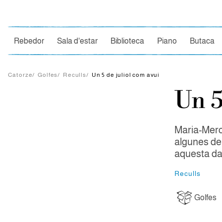
Ce
Rebedor
Sala d'estar
Biblioteca
Piano
Butaca
Catorze
/
Golfes
/
Reculls
/
Un 5 de juliol com avui
Un 5
Maria-Merc
algunes de 
aquesta da
Reculls
Golfes