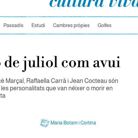
rcador
Passadís
Estudi
Cambres pròpies
Golfes
 de juliol com avui
è Marçal, Raffaella Carrà i Jean Cocteau són
les personalitats que van néixer o morir en
ta
Maria Botam i Cortina