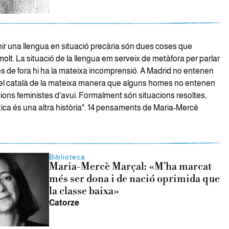
nir una llengua en situació precària són dues coses que
lt. La situació de la llengua em serveix de metàfora per parlar
es de fora hi ha la mateixa incomprensió. A Madrid no entenen
el català de la mateixa manera que alguns homes no entenen
cions feministes d'avui. Formalment són situacions resoltes,
tica és una altra història". 14 pensaments de Maria-Mercè
Biblioteca
Maria-Mercè Marçal: «M'ha marcat
més ser dona i de nació oprimida que
la classe baixa»
Catorze