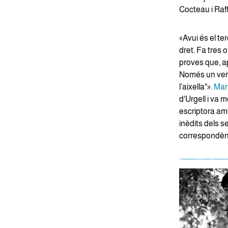
Cocteau i Raff
«Avui és el te
dret. Fa tres 
proves que, a
Només un vers:
l’aixella"».
Mar
d'Urgell i va m
escriptora amb
inèdits dels s
correspondènc