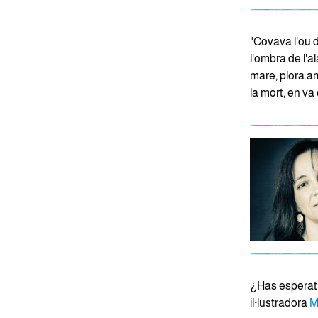
"Covava l'ou d
l'ombra de l'al
mare, plora am
la mort, en va
¿Has esperat 
il·lustradora
M