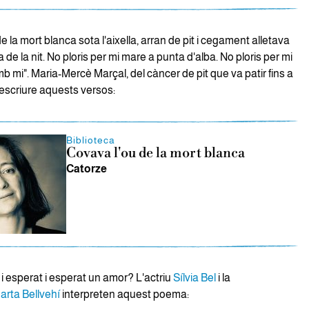
e la mort blanca sota l'aixella, arran de pit i cegament alletava
a de la nit. No ploris per mi mare a punta d'alba. No ploris per mi
b mi". Maria-Mercè Marçal, del càncer de pit que va patir fins a
 escriure aquests versos:
Biblioteca
Covava l'ou de la mort blanca
Catorze
i esperat i esperat un amor? L'actriu
Sílvia Bel
i la
arta Bellvehí
interpreten aquest poema: