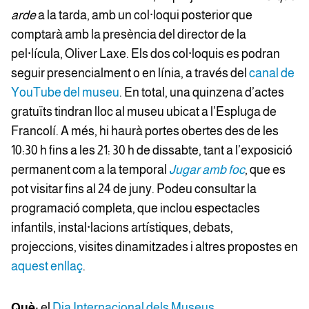
arde
a la tarda, amb un col·loqui posterior que
comptarà amb la presència del director de la
pel·lícula, Oliver Laxe. Els dos col·loquis es podran
seguir presencialment o en línia, a través del
canal de
YouTube del museu
. En total, una quinzena d’actes
gratuïts tindran lloc al museu ubicat a l’Espluga de
Francolí. A més, hi haurà portes obertes des de les
10:30 h fins a les 21: 30 h de dissabte, tant a l’exposició
permanent com a la temporal
Jugar amb foc
, que es
pot visitar fins al 24 de juny. Podeu consultar la
programació completa, que inclou espectacles
infantils, instal·lacions artístiques, debats,
projeccions, visites dinamitzades i altres propostes en
aquest enllaç
.
Què:
el
Dia Internacional dels Museus
.