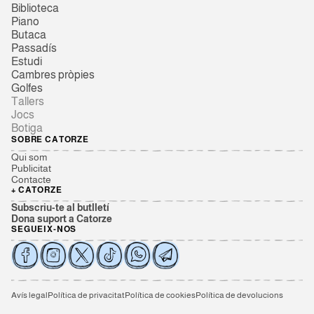
Biblioteca
Piano
Butaca
Passadís
Estudi
Cambres pròpies
Golfes
Tallers
Jocs
Botiga
SOBRE CATORZE
Qui som
Publicitat
Contacte
+ CATORZE
Subscriu-te al butlletí
Dona suport a Catorze
SEGUEIX-NOS
Avís legal
Política de privacitat
Política de cookies
Política de devolucions