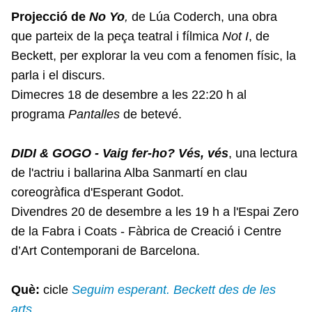
Projecció de
No Yo
,
de Lúa Coderch, una obra
que parteix de la peça teatral i fílmica
Not I
, de
Beckett, per explorar la veu com a fenomen físic, la
parla i el discurs.
Dimecres 18 de desembre a les 22:20 h al
programa
Pantalles
de betevé.
DIDI & GOGO -
Vaig fer-ho? Vés, vés
, una lectura
de l'actriu i ballarina Alba Sanmartí en clau
coreogràfica d'Esperant Godot.
Divendres 20 de desembre a les 19 h a l'Espai Zero
de la Fabra i Coats - Fàbrica de Creació i Centre
d’Art Contemporani de Barcelona.
Què:
cicle
Seguim esperant. Beckett des de les
arts
.